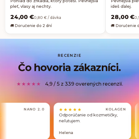
Pohľad do zrkadla, ktorý poteší. Pevnejšia
Pevnejšia pleť
pleť, vlasy aj nechty.
ideš ďalej.
24,00 €
28,00 €
0,80 € / dávka
0,
🚚 Doručenie do 2 dní
🚚 Doručenie d
RECENZIE
Čo hovoria zákazníci.
★★★★★
4,9 / 5 z 339 overených recenzií.
★★★★★
★★★★★
★★★★
★★★★
NANO 2.0
KOLAGEN
Odporúčanie od kozmetičky,
Vrátim sa p
neľutujem.
Helena
Petra