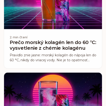
2
min čtení
Prečo morský kolagén len do 60 °C:
vysvetlenie z chémie kolagénu
Pravidlo znie jasne: morský kolagén do nápoja len do
60 °C, nikdy do vriacej vody. Nie je to opatrnosť
navyše. Vyplýva to priamo zo zloženia rybieho
kolagénu, ktoré sa líši od hovädzieho.