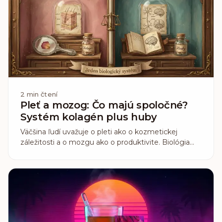
2
min čtení
Pleť a mozog: Čo majú spoločné?
Systém kolagén plus huby
Väčšina ľudí uvažuje o pleti ako o kozmetickej
záležitosti a o mozgu ako o produktivite. Biológia
však zaobchádza s oboma ako s jedným
prepojeným systémom. Pochopiť, kde sa stretávajú,
je kľúč k tomu, prečo kolagén a funkčné huby často
fungujú najlepšie spolu.