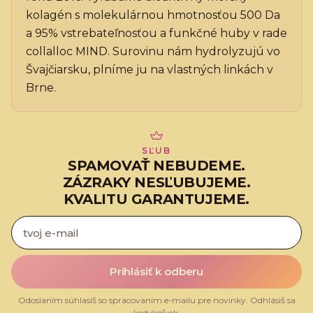
kolagén s molekulárnou hmotnosťou 500 Da
a 95% vstrebateľnosťou a funkčné huby v rade
collalloc MIND. Surovinu nám hydrolyzujú vo
Švajčiarsku, plníme ju na vlastných linkách v
Brne.
SĽUB
SPAMOVAŤ NEBUDEME.
ZÁZRAKY NESĽUBUJEME.
KVALITU GARANTUJEME.
Prihlásiť k odberu
Odoslaním súhlasíš so spracovaním e-mailu pre novinky. Odhlásiš sa
kedykoľvek.