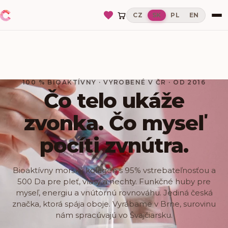
CZ
SK
PL
EN
100 % BIOAKTÍVNY · VYROBENÉ V ČR · OD 2016
Čo telo ukáže
zvonka. Čo myseľ
pocíti zvnútra.
Bioaktívny morský kolagén s 95% vstrebateľnosťou a
500 Da pre pleť, vlasy a nechty. Funkčné huby pre
myseľ, energiu a vnútornú rovnováhu. Jediná česká
značka, ktorá spája oboje. Vyrábame v Brne, surovinu
nám spracúvajú vo Švajčiarsku.