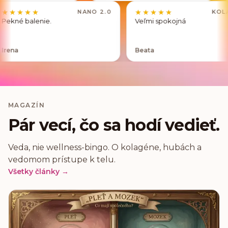
★★★★★
★★★★★
★★★★★
★★★★★
GEN
NANO 2.0
e
Pekné balenie.
Veľmi spokojná
Irena
Beata
MAGAZÍN
Pár vecí, čo sa hodí vedieť.
Veda, nie wellness-bingo. O kolagéne, hubách a
vedomom prístupe k telu.
Všetky články →