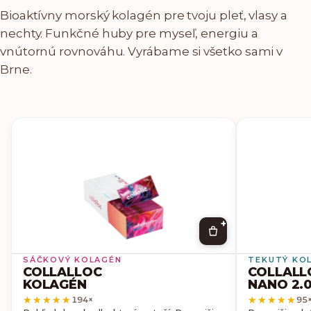
Bioaktívny morský kolagén pre tvoju pleť, vlasy a
nechty. Funkčné huby pre myseľ, energiu a
vnútornú rovnováhu. Vyrábame si všetko sami v
Brne.
+
SÁČKOVÝ KOLAGÉN
TEKUTÝ KO
COLLALLOC
COLLALL
KOLAGÉN
NANO 2.
★★★★★
★★★★★
★★★★★
★★★★★
194
×
95