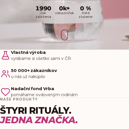
1990
0
k+
0
%
rok
zákazníčok
čisté
založenia
zloženie
Vlastná výroba
vyrábame si všetko sami v ČR
50 000+ zákazníkov
u nás už nakúpilo
Nadační fond Vrba
pomáhame ovdoveným rodinám
NAŠE PRODUKTY
ŠTYRI RITUÁLY.
JEDNA ZNAČKA.