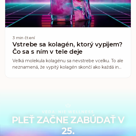
3
min čtení
Vstrebe sa kolagén, ktorý vypijem?
Čo sa s ním v tele deje
Veľká molekula kolagénu sa nevstrebe vcelku. To ale
neznamená, že vypitý kolagén skončí ako každá iná
bielkovina. Čo o jeho vstrebávaní ukazuje ľudská
štúdia, ktorá zmerala, čo po vypití naozaj skončí v
krvi.
VEDA, NIE WELLNESS
PLEŤ ZAČNE ZABÚDAŤ V
25.