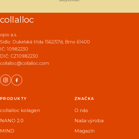
collalloc
opio a.s.
Sídlo:
Dukelská třída 1562/57d, Brno 61400
IČ: 10982230
DIČ: CZ10982230
collalloc@collalloc.com
PRODUKTY
ZNAČKA
collalloc kolagen
O nás
NANO 2.0
Naša výroba
MIND
Magazín