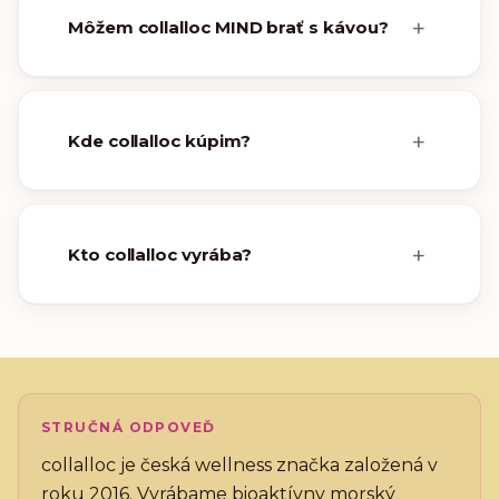
Môžem collalloc MIND brať s kávou?
Kde collalloc kúpim?
Kto collalloc vyrába?
STRUČNÁ ODPOVEĎ
collalloc je česká wellness značka založená v
roku 2016. Vyrábame bioaktívny morský