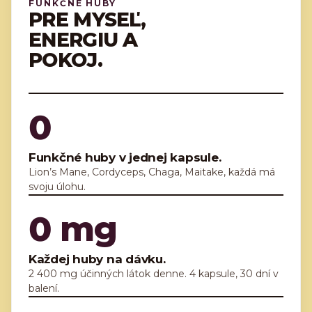
FUNKČNÉ HUBY
PRE MYSEĽ,
ENERGIU A
POKOJ.
0
Funkčné huby v jednej kapsule.
Lion’s Mane, Cordyceps, Chaga, Maitake, každá má
svoju úlohu.
0
mg
Každej huby na dávku.
2 400 mg účinných látok denne. 4 kapsule, 30 dní v
balení.