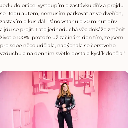
Jedu do práce, vystoupím o zastávku dřív a projdu
se. Jedu autem, nemusím parkovat až ve dveřích,
zastavím o kus dál. Ráno vstanu o 20 minut dřív
a jdu se projít. Tato jednoduchá věc dokáže změnit
život o 100%, protože už začínám den tím, že jsem
pro sebe něco udělala, nadýchala se čerstvého
vzduchu a na denním světle dostala kyslík do těla.”