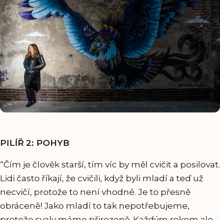
PILÍŘ 2: POHYB
“Čím je člověk starší, tím víc by měl cvičit a posilovat.
Lidi často říkají, že cvičili, když byli mladí a teď už
necvičí, protože to není vhodné. Je to přesně
obráceně! Jako mladí to tak nepotřebujeme,
protože svaly máme přirozeně. Každým rokem ale