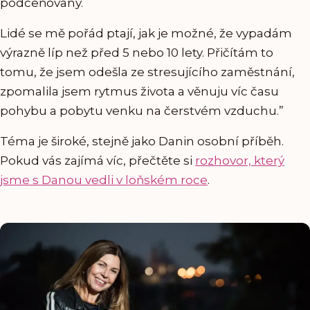
podceňovaný.
Lidé se mě pořád ptají, jak je možné, že vypadám
výrazně líp než před 5 nebo 10 lety. Přičítám to
tomu, že jsem odešla ze stresujícího zaměstnání,
zpomalila jsem rytmus života a věnuju víc času
pohybu a pobytu venku na čerstvém vzduchu.”
Téma je široké, stejně jako Danin osobní příběh.
Pokud vás zajímá víc, přečtěte si
rozhovor,
který
jsme s Danou vedli v loňském roce
.