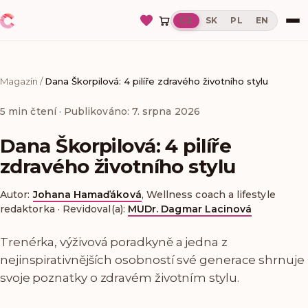
CZ
SK
PL
EN
Magazín
/
Dana Škorpilová: 4 pilíře zdravého životního stylu
5
min čtení
· Publikováno: 7. srpna 2026
Dana Škorpilová: 4 pilíře
zdravého životního stylu
Autor:
Johana Hamaďáková
,
Wellness coach a lifestyle
redaktorka
·
Revidoval(a):
MUDr. Dagmar Lacinová
Trenérka, výživová poradkyně a jedna z
nejinspirativnějších osobností své generace shrnuje
svoje poznatky o zdravém životním stylu.