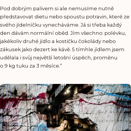
Pod dobrým palivem si ale nemusíme nutně
představovat dietu nebo spoustu potravin, které ze
svého jídelníčku vynecháváme. Já si třeba každý
den dávám normální oběd. Jím všechno: polévku,
jakékoliv druhé jídlo a kostičku čokolády nebo
zákusek jako dezert ke kávě. S tímhle jídlem jsem
udělala i svůj největší letošní úspěch, proměnu
o 9 kg tuku za 3 měsíce.”