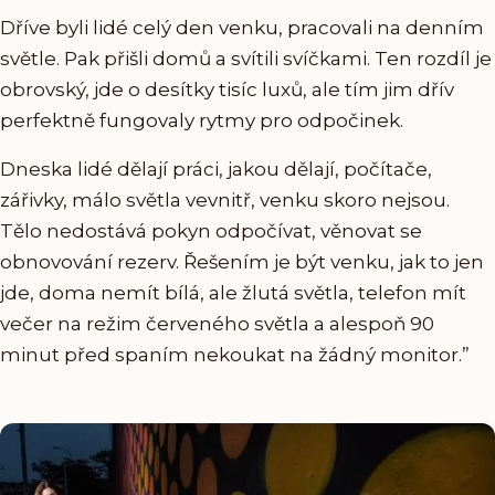
Dříve byli lidé celý den venku, pracovali na denním
světle. Pak přišli domů a svítili svíčkami. Ten rozdíl je
obrovský, jde o desítky tisíc luxů, ale tím jim dřív
perfektně fungovaly rytmy pro odpočinek.
Dneska lidé dělají práci, jakou dělají, počítače,
zářivky, málo světla vevnitř, venku skoro nejsou.
Tělo nedostává pokyn odpočívat, věnovat se
obnovování rezerv. Řešením je být venku, jak to jen
jde, doma nemít bílá, ale žlutá světla, telefon mít
večer na režim červeného světla a alespoň 90
minut před spaním nekoukat na žádný monitor.”