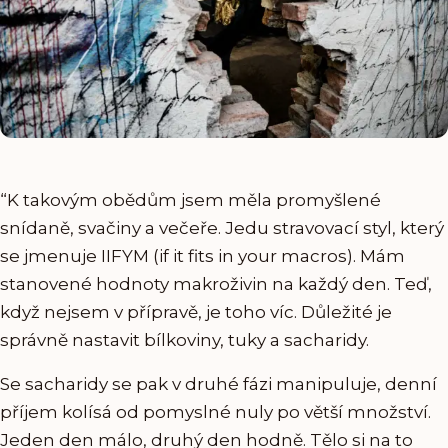
“K takovým obědům jsem měla promyšlené
snídaně, svačiny a večeře. Jedu stravovací styl, který
se jmenuje IIFYM (if it fits in your macros). Mám
stanovené hodnoty makroživin na každý den. Teď,
když nejsem v přípravě, je toho víc. Důležité je
správně nastavit bílkoviny, tuky a sacharidy.
Se sacharidy se pak v druhé fázi manipuluje, denní
příjem kolísá od pomyslné nuly po větší množství.
Jeden den málo, druhý den hodně. Tělo si na to