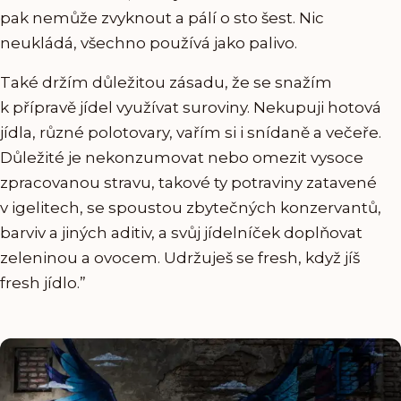
pak nemůže zvyknout a pálí o sto šest. Nic
neukládá, všechno používá jako palivo.
Také držím důležitou zásadu, že se snažím
k přípravě jídel využívat suroviny. Nekupuji hotová
jídla, různé polotovary, vařím si i snídaně a večeře.
Důležité je nekonzumovat nebo omezit vysoce
zpracovanou stravu, takové ty potraviny zatavené
v igelitech, se spoustou zbytečných konzervantů,
barviv a jiných aditiv, a svůj jídelníček doplňovat
zeleninou a ovocem. Udržuješ se fresh, když jíš
fresh jídlo.”