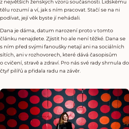
z největších ženských vzorů současnosti. Lidskému
tělu rozumí a ví, jak s ním pracovat. Stačí se na ni
podívat, její věk byste jí nehádali.
Dana je dáma, datum narození proto v tomto
článku nenajdete. Zjistit ho ale není těžké. Dana se
s ním před svými fanoušky netají ani na sociálních
sítích, ani v rozhovorech, které dává časopisům
o cvičení, stravě a zdraví. Pro nás své rady shrnula do
čtyř pilířů a přidala radu na závěr.