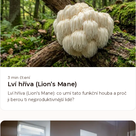
3
min čtení
Lví hříva (Lion’s Mane)
Lví hříva (Lion's Mane): co umí tato funkční houba a proč
ji berou ti nejproduktivnější lidé?