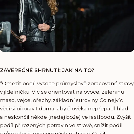
ZÁVĚREČNÉ SHRNUTÍ: JAK NA TO?
“Omezit podíl vysoce průmyslově zpracované stravy
v jídelníčku. Víc se orientovat na ovoce, zeleninu,
maso, vejce, ořechy, základní suroviny. Co nejvíc
věcí si připravit doma, aby člověka nepřepadl hlad
a neskončil někde (nedej bože) ve fastfoodu. Zvýšit
podíl přirozených potravin ve stravě, snížit podíl
průmyslově zpracovaných potravin. Cvičit,