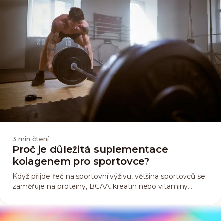
3
min čtení
Proč je důležitá suplementace
kolagenem pro sportovce?
Když přijde řeč na sportovní výživu, většina sportovců se
zaměřuje na proteiny, BCAA, kreatin nebo vitamíny.
Mnoho ale vůbec nenapadne kolagen. Tento méně
známý, ale velmi důležitý doplněk si zaslouží vaši
pozornost. Proč? Protože kolagen není jen o zdravé