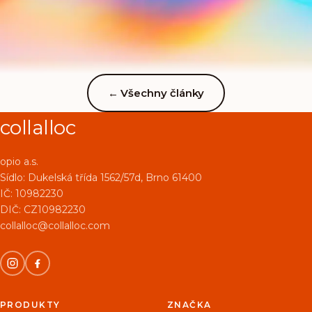
pokožce a vlasech, ale především o podpoře svalů,
kloubů a šlach – tedy těch částí těla, které každý
sportovec zatěžuje na maximum.
←
Všechny články
collalloc
opio a.s.
Sídlo:
Dukelská třída 1562/57d, Brno 61400
IČ: 10982230
DIČ: CZ10982230
collalloc@collalloc.com
PRODUKTY
ZNAČKA