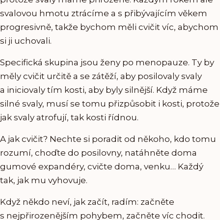
svalovou hmotu ztrácíme a s přibývajícím věkem
progresivně, takže bychom měli cvičit víc, abychom
si ji uchovali.
Specifická skupina jsou ženy po menopauze. Ty by
měly cvičit určitě a se zátěží, aby posilovaly svaly
a iniciovaly tím kosti, aby byly silnější. Když máme
silné svaly, musí se tomu přizpůsobit i kosti, protože
jak svaly atrofují, tak kosti řídnou.
A jak cvičit? Nechte si poradit od někoho, kdo tomu
rozumí, choďte do posilovny, natáhněte doma
gumové expandéry, cvičte doma, venku… Každý
tak, jak mu vyhovuje.
Když někdo neví, jak začít, radím: začněte
s nejpřirozenějším pohybem, začněte víc chodit.