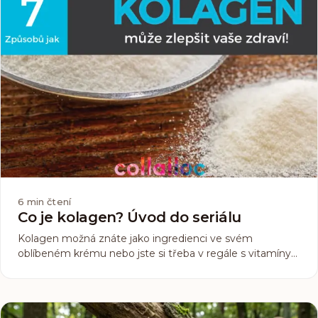
6
min čtení
Co je kolagen? Úvod do seriálu
Kolagen možná znáte jako ingredienci ve svém
oblíbeném krému nebo jste si třeba v regále s vitamíny
všimli doplňků stravy, který ho obsahuje, nebo jste o něm
jen někde něco zaslechli, protože se v poslední době o
něm dost mluví. Co ale doopravdy ten kolagen je...