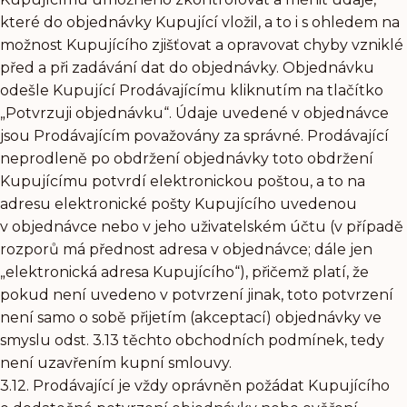
které do objednávky Kupující vložil, a to i s ohledem na
možnost Kupujícího zjišťovat a opravovat chyby vzniklé
před a při zadávání dat do objednávky. Objednávku
odešle Kupující Prodávajícímu kliknutím na tlačítko
„Potvrzuji objednávku“. Údaje uvedené v objednávce
jsou Prodávajícím považovány za správné. Prodávající
neprodleně po obdržení objednávky toto obdržení
Kupujícímu potvrdí elektronickou poštou, a to na
adresu elektronické pošty Kupujícího uvedenou
v objednávce nebo v jeho uživatelském účtu (v případě
rozporů má přednost adresa v objednávce; dále jen
„elektronická adresa Kupujícího“), přičemž platí, že
pokud není uvedeno v potvrzení jinak, toto potvrzení
není samo o sobě přijetím (akceptací) objednávky ve
smyslu odst. 3.13 těchto obchodních podmínek, tedy
není uzavřením kupní smlouvy.
3.12. Prodávající je vždy oprávněn požádat Kupujícího