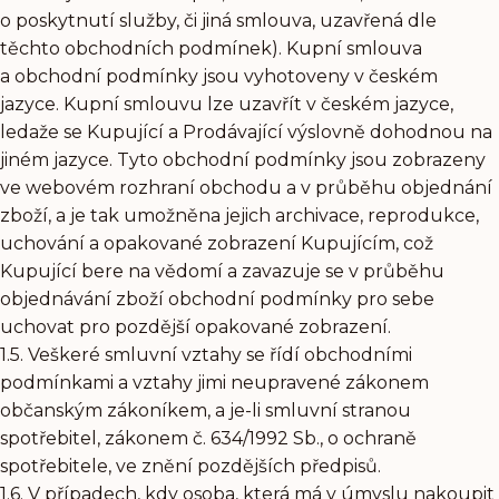
o poskytnutí služby, či jiná smlouva, uzavřená dle
těchto obchodních podmínek). Kupní smlouva
a obchodní podmínky jsou vyhotoveny v českém
jazyce. Kupní smlouvu lze uzavřít v českém jazyce,
ledaže se Kupující a Prodávající výslovně dohodnou na
jiném jazyce. Tyto obchodní podmínky jsou zobrazeny
ve webovém rozhraní obchodu a v průběhu objednání
zboží, a je tak umožněna jejich archivace, reprodukce,
uchování a opakované zobrazení Kupujícím, což
Kupující bere na vědomí a zavazuje se v průběhu
objednávání zboží obchodní podmínky pro sebe
uchovat pro pozdější opakované zobrazení.
1.5. Veškeré smluvní vztahy se řídí obchodními
podmínkami a vztahy jimi neupravené zákonem
občanským zákoníkem, a je-li smluvní stranou
spotřebitel, zákonem č. 634/1992 Sb., o ochraně
spotřebitele, ve znění pozdějších předpisů.
1.6. V případech, kdy osoba, která má v úmyslu nakoupit