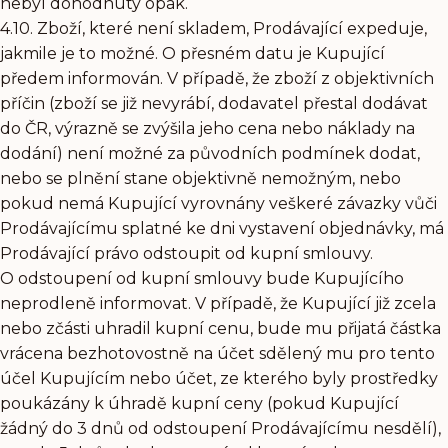
nebyl dohodnutý opak.
4.10. Zboží, které není skladem, Prodávající expeduje,
jakmile je to možné. O přesném datu je Kupující
předem informován. V případě, že zboží z objektivních
příčin (zboží se již nevyrábí, dodavatel přestal dodávat
do ČR, výrazně se zvýšila jeho cena nebo náklady na
dodání) není možné za původních podmínek dodat,
nebo se plnění stane objektivně nemožným, nebo
pokud nemá Kupující vyrovnány veškeré závazky vůči
Prodávajícímu splatné ke dni vystavení objednávky, má
Prodávající právo odstoupit od kupní smlouvy.
O odstoupení od kupní smlouvy bude Kupujícího
neprodleně informovat. V případě, že Kupující již zcela
nebo zčásti uhradil kupní cenu, bude mu přijatá částka
vrácena bezhotovostně na účet sdělený mu pro tento
účel Kupujícím nebo účet, ze kterého byly prostředky
poukázány k úhradě kupní ceny (pokud Kupující
žádný do 3 dnů od odstoupení Prodávajícímu nesdělí),