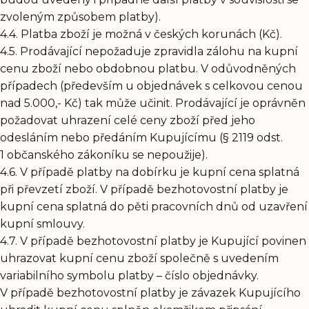
zvoleným způsobem platby).
4.4. Platba zboží je možná v českých korunách (Kč).
4.5. Prodávající nepožaduje zpravidla zálohu na kupní
cenu zboží nebo obdobnou platbu. V odůvodněných
případech (především u objednávek s celkovou cenou
nad 5.000,- Kč) tak může učinit. Prodávající je oprávněn
požadovat uhrazení celé ceny zboží před jeho
odesláním nebo předáním Kupujícímu (§ 2119 odst.
1 občanského zákoníku se nepoužije).
4.6. V případě platby na dobírku je kupní cena splatná
při převzetí zboží. V případě bezhotovostní platby je
kupní cena splatná do pěti pracovních dnů od uzavření
kupní smlouvy.
4.7. V případě bezhotovostní platby je Kupující povinen
uhrazovat kupní cenu zboží společně s uvedením
variabilního symbolu platby – číslo objednávky.
V případě bezhotovostní platby je závazek Kupujícího