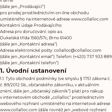
v Brně
(dále jen „Prodávající“)
pro prodej prostřednictvím on-line obchodu
umístěného na internetové adrese
www.collalloc.com
Kontaktní údaje Prodávajícího:
Adresa pro doručování: opio a.s.
Dukelská třída 1560/​57c, Brno 61400
(dále jen „Kontaktní adresa“)
Adresa elektronické pošty:
collalloc@collalloc.com
(dále jen „Kontaktní email“) Telefon: (+420) 737 933 889
(dále jen „Kontaktní telefon“)
1. Úvodní ustanovení
1.1. Tyto obchodní podmínky (ve smyslu § 1751 zákona č.
č. 89/2012 Sb., občanského zákoníku, v aktuálním
znění, dále jen „občanský zákoník“) platí pro nákup
v internetovém obchodě „collalloc“ prostřednictvím
webového rozhraní umístěného na internetové adrese
www.collalloc.com
(dále rovněž jen „webové rozhraní