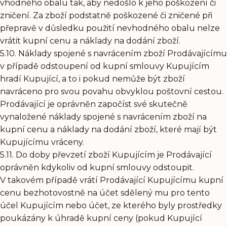
vhodného obalu tak, aby nedošlo k jeho poškození či
zničení. Za zboží podstatně poškozené či zničené při
přepravě v důsledku použití nevhodného obalu nelze
vrátit kupní cenu a náklady na dodání zboží.
5.10. Náklady spojené s navrácením zboží Prodávajícímu
v případě odstoupení od kupní smlouvy Kupujícím
hradí Kupující, a to i pokud nemůže být zboží
navráceno pro svou povahu obvyklou poštovní cestou.
Prodávající je oprávněn započíst své skutečně
vynaložené náklady spojené s navrácením zboží na
kupní cenu a náklady na dodání zboží, které mají být
Kupujícímu vráceny.
5.11. Do doby převzetí zboží Kupujícím je Prodávající
oprávněn kdykoliv od kupní smlouvy odstoupit.
V takovém případě vrátí Prodávající Kupujícímu kupní
cenu bezhotovostně na účet sdělený mu pro tento
účel Kupujícím nebo účet, ze kterého byly prostředky
poukázány k úhradě kupní ceny (pokud Kupující