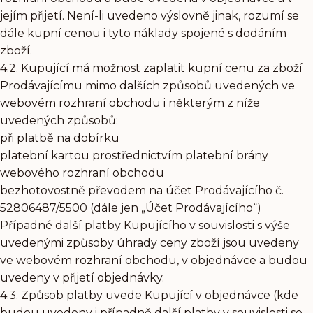
jejím přijetí. Není-li uvedeno výslovně jinak, rozumí se
dále kupní cenou i tyto náklady spojené s dodáním
zboží.
4.2. Kupující má možnost zaplatit kupní cenu za zboží
Prodávajícímu mimo dalších způsobů uvedených ve
webovém rozhraní obchodu i některým z níže
uvedených způsobů:
při platbě na dobírku
platební kartou prostřednictvím platební brány
webového rozhraní obchodu
bezhotovostně převodem na účet Prodávajícího č.
52806487/5500 (dále jen „Účet Prodávajícího“)
Případné další platby Kupujícího v souvislosti s výše
uvedenými způsoby úhrady ceny zboží jsou uvedeny
ve webovém rozhraní obchodu, v objednávce a budou
uvedeny v přijetí objednávky.
4.3. Způsob platby uvede Kupující v objednávce (kde
budou uvedeny i případně další platby v souvislosti se