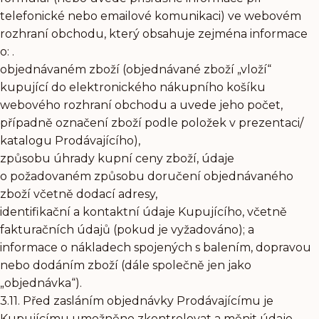
telefonické nebo emailové komunikaci) ve webovém
rozhraní obchodu, který obsahuje zejména informace
o: .
objednávaném zboží (objednávané zboží „vloží“
kupující do elektronického nákupního košíku
webového rozhraní obchodu a uvede jeho počet,
případně označení zboží podle položek v prezentaci/​
katalogu Prodávajícího),
způsobu úhrady kupní ceny zboží, údaje
o požadovaném způsobu doručení objednávaného
zboží včetně dodací adresy,
identifikační a kontaktní údaje Kupujícího, včetně
fakturačních údajů (pokud je vyžadováno); a
informace o nákladech spojených s balením, dopravou
nebo dodáním zboží (dále společně jen jako
„objednávka“).
3.11. Před zasláním objednávky Prodávajícímu je
Kupujícímu umožněno zkontrolovat a měnit údaje,