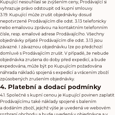
Kupující nesouhlasí se zvýšením ceny, Prodávající si
vyhrazuje právo odstoupit od kupní smlouvy.
3.19. Kupující může zrušit objednávky dosud
nepotvrzené Prodávajícím dle odst. 3.13 telefonicky
nebo emailovou zprávou na kontaktním telefonním
čísle, resp. emailové adrese Prodávajícího. Všechny
objednávky přijaté Prodávajícím dle odst. 3.13 jsou
závazné. I závaznou objednávku lze po předchozí
domluvě s Prodávajícím zrušit. V případě, že nebude
objednávka zrušena do doby před expedicí, a bude
expedována, může být po Kupujícím požadována
náhrada nákladů spojená s expedicí a vrácením zboží
způsobených zrušením objednávky.
4. Platební a dodací podmínky
4.1. Společně s kupní cenou je Kupující povinen zaplatit
Prodávajícímu také náklady spojené s balením
a dodáním zboží, jejichž výše je uvedená ve webovém
rozhraní obchodu a bude uvedená v objednávce a v