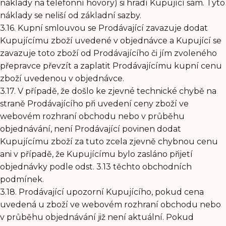
náklady na telefonní hovory) si hradí Kupující sám. Tyto
náklady se neliší od základní sazby.
3.16. Kupní smlouvou se Prodávající zavazuje dodat
Kupujícímu zboží uvedené v objednávce a Kupující se
zavazuje toto zboží od Prodávajícího či jím zvoleného
přepravce převzít a zaplatit Prodávajícímu kupní cenu
zboží uvedenou v objednávce.
3.17. V případě, že došlo ke zjevné technické chybě na
straně Prodávajícího při uvedení ceny zboží ve
webovém rozhraní obchodu nebo v průběhu
objednávání, není Prodávající povinen dodat
Kupujícímu zboží za tuto zcela zjevně chybnou cenu
ani v případě, že Kupujícímu bylo zasláno přijetí
objednávky podle odst. 3.13 těchto obchodních
podmínek.
3.18. Prodávající upozorní Kupujícího, pokud cena
uvedená u zboží ve webovém rozhraní obchodu nebo
v průběhu objednávání již není aktuální. Pokud