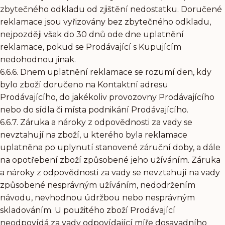
zbytečného odkladu od zjištění nedostatku. Doručené
reklamace jsou vyřizovány bez zbytečného odkladu,
nejpozději však do 30 dnů ode dne uplatnění
reklamace, pokud se Prodávající s Kupujícím
nedohodnou jinak.
6.6.6. Dnem uplatnění reklamace se rozumí den, kdy
bylo zboží doručeno na Kontaktní adresu
Prodávajícího, do jakékoliv provozovny Prodávajícího
nebo do sídla či místa podnikání Prodávajícího.
6.6.7. Záruka a nároky z odpovědnosti za vady se
nevztahují na zboží, u kterého byla reklamace
uplatněna po uplynutí stanovené záruční doby, a dále
na opotřebení zboží způsobené jeho užíváním. Záruka
a nároky z odpovědnosti za vady se nevztahují na vady
způsobené nesprávným užíváním, nedodržením
návodu, nevhodnou údržbou nebo nesprávným
skladováním. U použitého zboží Prodávající
neodpovídá za vady odpovídající míře dosavadního