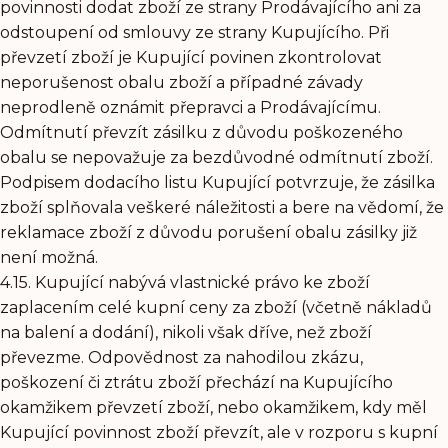
povinnosti dodat zboží ze strany Prodávajícího ani za
odstoupení od smlouvy ze strany Kupujícího. Při
převzetí zboží je Kupující povinen zkontrolovat
neporušenost obalu zboží a případné závady
neprodleně oznámit přepravci a Prodávajícímu.
Odmítnutí převzít zásilku z důvodu poškozeného
obalu se nepovažuje za bezdůvodné odmítnutí zboží.
Podpisem dodacího listu Kupující potvrzuje, že zásilka
zboží splňovala veškeré náležitosti a bere na vědomí, že
reklamace zboží z důvodu porušení obalu zásilky již
není možná.
4.15. Kupující nabývá vlastnické právo ke zboží
zaplacením celé kupní ceny za zboží (včetně nákladů
na balení a dodání), nikoli však dříve, než zboží
převezme. Odpovědnost za nahodilou zkázu,
poškození či ztrátu zboží přechází na Kupujícího
okamžikem převzetí zboží, nebo okamžikem, kdy měl
Kupující povinnost zboží převzít, ale v rozporu s kupní