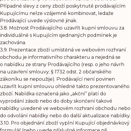
Případné slevy z ceny zboží poskytnuté prodávajícím
Kupujícímu nelze vzájemně kombinovat, ledaže
Prodávající uvede výslovně jinak.
3.8. Možnost Prodávajícího uzavřít kupní smlouvu za
individuálně s Kupujícím sjednaných podmínek je
zachována.
3.9. Prezentace zboží umístěná ve webovém rozhraní
obchodu je informativního charakteru a nejedná se
o nabídku ze strany Prodávajícího (resp. o jeho návrh
na uzavření smlouvy; § 1732 odst. 2 občanského
zákoníku se nepoužije). Prodávající není povinen
uzavřít kupní smlouvu ohledně takto prezentovaného
zboží. Nabídka označená jako „akční“ platí do
vyprodání zásob nebo do doby skončení takové
nabídky uvedené ve webovém rozhraní obchodu nebo
do odvolání nabídky nebo do další aktualizace nabídky.
3.10. Pro objednání zboží vyplní Kupující objednávkový
formulář (nebo uvede příslušné informace při