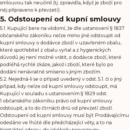
smlouvou tak neučinil (tj. zpravidla, když je zboží pro
něj připraveno k převzetí).
5. Odstoupení od kupní smlouvy
5.1. Kupující bere na vědomí, že dle ustanovení § 1837
občanského zákoníku nelze mimo jiné odstoupit od
kupní smlouvy o dodávce zboží v uzavřeném obalu,
které spotřebitel z obalu vyňal a z hygienických
důvodů jej není možné vrátit, o dodávce zboží, které
podléhá rychlé zkáze, jakož i zboží, které bylo po
dodání nenávratně smíseno s jiným zbožím.
5.2. Nejedná-li se o případ uvedený v odst. 5.1. či o jiný
případ, kdy nelze od kupní smlouvy odstoupit, má
Kupující v souladu s ustanovením § 1829 odst.
1 občanského zákoníku právo od kupní smlouvy
odstoupit, a to do čtrnácti dnů od převzetí zboží.
Odstoupení od kupní smlouvy musí být Prodávajícímu
odesláno ve lhůtě dle předcházející věty, a to na
Kontaktní adresu, do jakékoliv provozovny