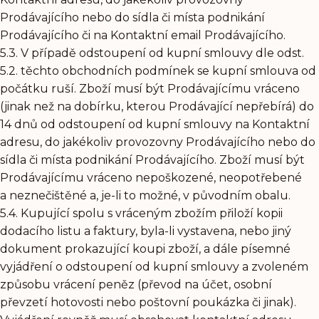
Prodávajícího nebo do sídla či místa podnikání
Prodávajícího či na Kontaktní email Prodávajícího.
5.3. V případě odstoupení od kupní smlouvy dle odst.
5.2. těchto obchodních podmínek se kupní smlouva od
počátku ruší. Zboží musí být Prodávajícímu vráceno
(jinak než na dobírku, kterou Prodávající nepřebírá) do
14 dnů od odstoupení od kupní smlouvy na Kontaktní
adresu, do jakékoliv provozovny Prodávajícího nebo do
sídla či místa podnikání Prodávajícího. Zboží musí být
Prodávajícímu vráceno nepoškozené, neopotřebené
a neznečištěné a, je-li to možné, v původním obalu.
5.4. Kupující spolu s vráceným zbožím přiloží kopii
dodacího listu a faktury, byla-li vystavena, nebo jiný
dokument prokazující koupi zboží, a dále písemné
vyjádření o odstoupení od kupní smlouvy a zvoleném
způsobu vrácení peněz (převod na účet, osobní
převzetí hotovosti nebo poštovní poukázka či jinak).