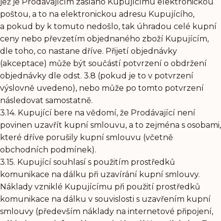
jež je Prodávajícím zasláno Kupujícímu elektronickou
poštou, a to na elektronickou adresu Kupujícího,
a pokud by k tomuto nedošlo, tak úhradou celé kupní
ceny nebo převzetím objednaného zboží Kupujícím,
dle toho, co nastane dříve. Přijetí objednávky
(akceptace) může být součástí potvrzení o obdržení
objednávky dle odst. 3.8 (pokud je to v potvrzení
výslovně uvedeno), nebo může po tomto potvrzení
následovat samostatně.
3.14. Kupující bere na vědomí, že Prodávající není
povinen uzavřít kupní smlouvu, a to zejména s osobami,
které dříve porušily kupní smlouvu (včetně
obchodních podmínek).
3.15. Kupující souhlasí s použitím prostředků
komunikace na dálku při uzavírání kupní smlouvy.
Náklady vzniklé Kupujícímu při použití prostředků
komunikace na dálku v souvislosti s uzavřením kupní
smlouvy (především náklady na internetové připojení,