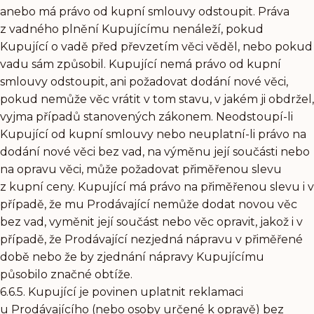
anebo má právo od kupní smlouvy odstoupit. Práva
z vadného plnění Kupujícímu nenáleží, pokud
Kupující o vadě před převzetím věci věděl, nebo pokud
vadu sám způsobil. Kupující nemá právo od kupní
smlouvy odstoupit, ani požadovat dodání nové věci,
pokud nemůže věc vrátit v tom stavu, v jakém ji obdržel,
vyjma případů stanovených zákonem. Neodstoupí-li
Kupující od kupní smlouvy nebo neuplatní-li právo na
dodání nové věci bez vad, na výměnu její součásti nebo
na opravu věci, může požadovat přiměřenou slevu
z kupní ceny. Kupující má právo na přiměřenou slevu i v
případě, že mu Prodávající nemůže dodat novou věc
bez vad, vyměnit její součást nebo věc opravit, jakož i v
případě, že Prodávající nezjedná nápravu v přiměřené
době nebo že by zjednání nápravy Kupujícímu
působilo značné obtíže.
6.6.5. Kupující je povinen uplatnit reklamaci
u Prodávajícího (nebo osoby určené k opravě) bez