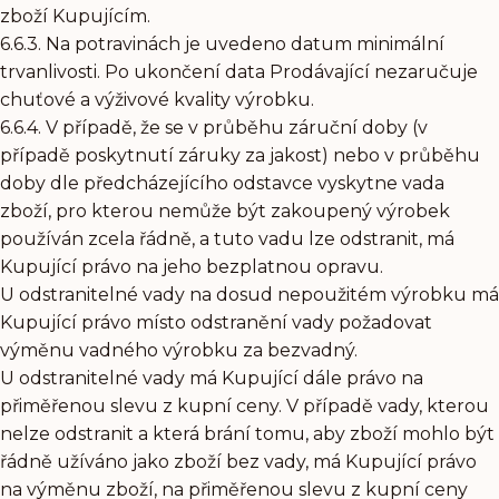
zboží Kupujícím.
6.6.3. Na potravinách je uvedeno datum minimální
trvanlivosti. Po ukončení data Prodávající nezaručuje
chuťové a výživové kvality výrobku.
6.6.4. V případě, že se v průběhu záruční doby (v
případě poskytnutí záruky za jakost) nebo v průběhu
doby dle předcházejícího odstavce vyskytne vada
zboží, pro kterou nemůže být zakoupený výrobek
používán zcela řádně, a tuto vadu lze odstranit, má
Kupující právo na jeho bezplatnou opravu.
U odstranitelné vady na dosud nepoužitém výrobku má
Kupující právo místo odstranění vady požadovat
výměnu vadného výrobku za bezvadný.
U odstranitelné vady má Kupující dále právo na
přiměřenou slevu z kupní ceny. V případě vady, kterou
nelze odstranit a která brání tomu, aby zboží mohlo být
řádně užíváno jako zboží bez vady, má Kupující právo
na výměnu zboží, na přiměřenou slevu z kupní ceny