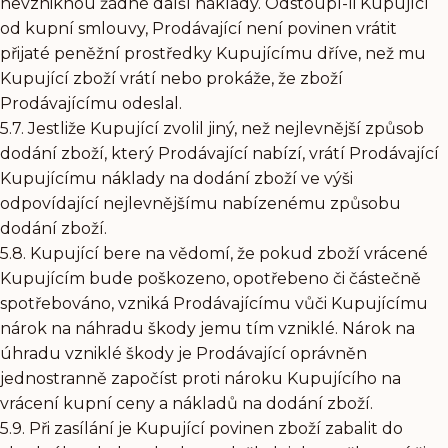
nevzniknou žádné další náklady. Odstoupí-li Kupující
od kupní smlouvy, Prodávající není povinen vrátit
přijaté peněžní prostředky Kupujícímu dříve, než mu
Kupující zboží vrátí nebo prokáže, že zboží
Prodávajícímu odeslal.
5.7. Jestliže Kupující zvolil jiný, než nejlevnější způsob
dodání zboží, který Prodávající nabízí, vrátí Prodávající
Kupujícímu náklady na dodání zboží ve výši
odpovídající nejlevnějšímu nabízenému způsobu
dodání zboží.
5.8. Kupující bere na vědomí, že pokud zboží vrácené
Kupujícím bude poškozeno, opotřebeno či částečně
spotřebováno, vzniká Prodávajícímu vůči Kupujícímu
nárok na náhradu škody jemu tím vzniklé. Nárok na
úhradu vzniklé škody je Prodávající oprávněn
jednostranně započíst proti nároku Kupujícího na
vrácení kupní ceny a nákladů na dodání zboží.
5.9. Při zasílání je Kupující povinen zboží zabalit do