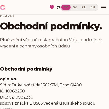
CZ
SK
PL
EN
PRÁVNÍ
Obchodní podmínky.
Plné znění včetně reklamačního řádu, podmínek
vrácení a ochrany osobních údajů.
Obchodní podmínky
opio a.s.
Sídlo: Dukelská třída 1562/​57d, Brno 61400
IČ: 10982230
DIČ: CZ10982230
spisová značka B 8566 vedená u Krajského soudu