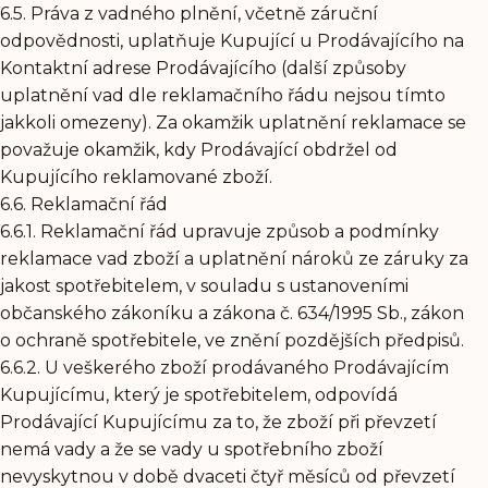
6.5. Práva z vadného plnění, včetně záruční
odpovědnosti, uplatňuje Kupující u Prodávajícího na
Kontaktní adrese Prodávajícího (další způsoby
uplatnění vad dle reklamačního řádu nejsou tímto
jakkoli omezeny). Za okamžik uplatnění reklamace se
považuje okamžik, kdy Prodávající obdržel od
Kupujícího reklamované zboží.
6.6. Reklamační řád
6.6.1. Reklamační řád upravuje způsob a podmínky
reklamace vad zboží a uplatnění nároků ze záruky za
jakost spotřebitelem, v souladu s ustanoveními
občanského zákoníku a zákona č. 634/1995 Sb., zákon
o ochraně spotřebitele, ve znění pozdějších předpisů.
6.6.2. U veškerého zboží prodávaného Prodávajícím
Kupujícímu, který je spotřebitelem, odpovídá
Prodávající Kupujícímu za to, že zboží při převzetí
nemá vady a že se vady u spotřebního zboží
nevyskytnou v době dvaceti čtyř měsíců od převzetí