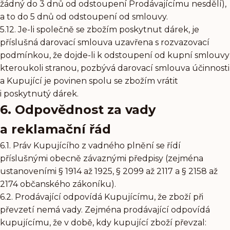
žádný do 3 dnů od odstoupení Prodávajícímu nesdělí),
a to do 5 dnů od odstoupení od smlouvy.
5.12. Je-li společně se zbožím poskytnut dárek, je
příslušná darovací smlouva uzavřena s rozvazovací
podmínkou, že dojde-li k odstoupení od kupní smlouvy
kteroukoli stranou, pozbývá darovací smlouva účinnosti
a Kupující je povinen spolu se zbožím vrátit
i poskytnutý dárek.
6. Odpovědnost za vady
a reklamační řád
6.1. Práv Kupujícího z vadného plnění se řídí
příslušnými obecně závaznými předpisy (zejména
ustanoveními § 1914 až 1925, § 2099 až 2117 a § 2158 až
2174 občanského zákoníku).
6.2. Prodávající odpovídá Kupujícímu, že zboží při
převzetí nemá vady. Zejména prodávající odpovídá
kupujícímu, že v době, kdy kupující zboží převzal: