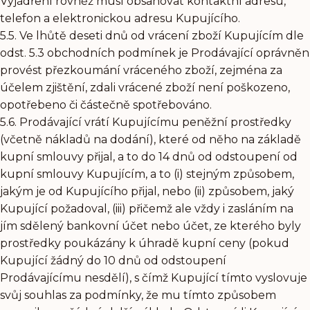
Vyjádření rovněž musí obsahovat kontaktní adresu,
telefon a elektronickou adresu Kupujícího.
5.5. Ve lhůtě deseti dnů od vrácení zboží Kupujícím dle
odst. 5.3 obchodních podmínek je Prodávající oprávněn
provést přezkoumání vráceného zboží, zejména za
účelem zjištění, zdali vrácené zboží není poškozeno,
opotřebeno či částečně spotřebováno.
5.6. Prodávající vrátí Kupujícímu peněžní prostředky
(včetně nákladů na dodání), které od něho na základě
kupní smlouvy přijal, a to do 14 dnů od odstoupení od
kupní smlouvy Kupujícím, a to (i) stejným způsobem,
jakým je od Kupujícího přijal, nebo (ii) způsobem, jaký
Kupující požadoval, (iii) přičemž ale vždy i zasláním na
jím sdělený bankovní účet nebo účet, ze kterého byly
prostředky poukázány k úhradě kupní ceny (pokud
Kupující žádný do 10 dnů od odstoupení
Prodávajícímu nesdělí), s čímž Kupující tímto vyslovuje
svůj souhlas za podmínky, že mu tímto způsobem