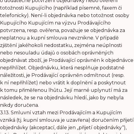
o dodatečné potvrzení objednávky nebo ověření
totožnosti Kupujícího (například písemně, faxem či
telefonicky). Není-li objednávka nebo totožnost osoby
Kupujícího Kupujícím na výzvu Prodávajícího
potvrzena, resp. ověřena, považuje se objednávka za
neplatnou a kupní smlouva nevznikne. V případě
zjištění jakéhokoli nedostatku, zejména neúplnosti
nebo nesouladu údajů o osobách oprávněných
objednávat zboží, je Prodávající oprávněn k objednávce
nepřihlížet. Objednávku, která nesplňuje podstatné
náležitosti, je Prodávající oprávněn odmítnout (resp.
k ní nepřihlížet) nebo vrátit k doplnění a poskytnout
k tomu přiměřenou lhůtu. Její marné uplynutí má za
následek, že se na objednávku hledí, jako by nebyla
nikdy doručena.
3.13. Smluvní vztah mezi Prodávajícím a Kupujícím
vzniká (tj. kupní smlouva je uzavřena) doručením přijetí
objednávky (akceptací, dále jen „přijetí objednávky“),