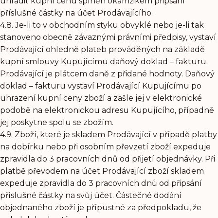
uhradit kupní cenu splněn okamžikem připsání
příslušné částky na účet Prodávajícího.
4.8. Je-li to v obchodním styku obvyklé nebo je-li tak
stanoveno obecně závaznými právními předpisy, vystaví
Prodávající ohledně plateb prováděných na základě
kupní smlouvy Kupujícímu daňový doklad – fakturu.
Prodávající je plátcem daně z přidané hodnoty. Daňový
doklad – fakturu vystaví Prodávající Kupujícímu po
uhrazení kupní ceny zboží a zašle jej v elektronické
podobě na elektronickou adresu Kupujícího, případně
jej poskytne spolu se zbožím.
4.9. Zboží, které je skladem Prodávající v případě platby
na dobírku nebo při osobním převzetí zboží expeduje
zpravidla do 3 pracovních dnů od přijetí objednávky. Při
platbě převodem na účet Prodávající zboží skladem
expeduje zpravidla do 3 pracovních dnů od připsání
příslušné částky na svůj účet. Částečné dodání
objednaného zboží je přípustné za předpokladu, že