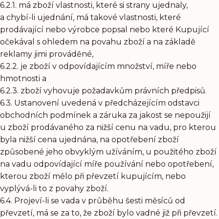
6.2.1. má zboží vlastnosti, které si strany ujednaly,
a chybí-li ujednání, má takové vlastnosti, které
prodávající nebo výrobce popsal nebo které Kupující
očekával s ohledem na povahu zboží a na základě
reklamy jimi prováděné,
6.2.2. je zboží v odpovídajícím množství, míře nebo
hmotnosti a
6.2.3. zboží vyhovuje požadavkům právních předpisů.
6.3. Ustanovení uvedená v předcházejícím odstavci
obchodních podmínek a záruka za jakost se nepoužijí
u zboží prodávaného za nižší cenu na vadu, pro kterou
byla nižší cena ujednána, na opotřebení zboží
způsobené jeho obvyklým užíváním, u použitého zboží
na vadu odpovídající míře používání nebo opotřebení,
kterou zboží mělo při převzetí kupujícím, nebo
vyplývá-li to z povahy zboží.
6.4. Projeví-li se vada v průběhu šesti měsíců od
převzetí, má se za to, že zboží bylo vadné již při převzetí.