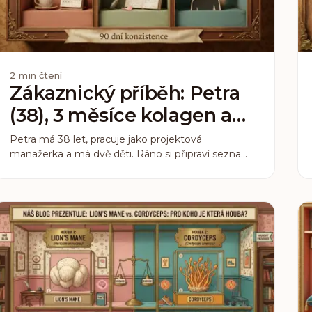
2
min čtení
Zákaznický příběh: Petra
(38), 3 měsíce kolagen a
Lion’s Mane
Petra má 38 let, pracuje jako projektová
manažerka a má dvě děti. Ráno si připraví seznam
úkolů na pět hodin dopředu, odpoledne zjistí, že
splnila polovinu. Většina dní je o tom bojovat. Před
třemi měsíci jsme jí položili jednoduchou otázku:
co byste chtěla, aby se změnilo?