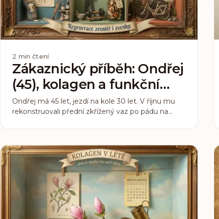
2
min čtení
Zákaznický příběh: Ondřej
(45), kolagen a funkční
houby po operaci kolene
Ondřej má 45 let, jezdí na kole 30 let. V říjnu mu
rekonstruovali přední zkřížený vaz po pádu na
trailu. Operace proběhla bez komplikací. Co
následovalo, ale nebylo přímočaré. Tady je jeho
šestiměsíční zápas o návrat do sedla.