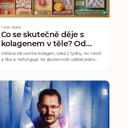
1
min čtení
Co se skutečně děje s
kolagenem v těle? Od
peptidů po pokožku
Většina lidí vezme kolagen, čeká 2 týdny, nic necítí
a říká si: nefunguje. Ve skutečnosti udělali jednu
chybu. Nerozuměli, co se uvnitř těla skutečně děje.
Kolagenní peptidy nepracují jako tableta na bolest
hlavy. Jde o biologický signál s časovým
zpožděním.