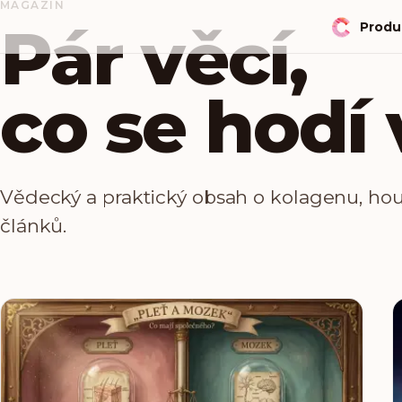
MAGAZÍN
Pár věcí,
Produ
co se hodí 
Vědecký a praktický obsah o kolagenu, ho
článků.