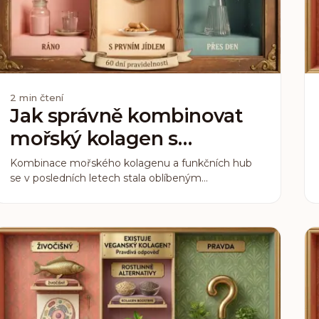
2
min čtení
Jak správně kombinovat
mořský kolagen s
funkčními houbami
Kombinace mořského kolagenu a funkčních hub
se v posledních letech stala oblíbeným
protokolem. Ne každý ale ví, jak to udělat, aby oba
doplňky pracovaly co nejlépe. Načasování, dávka,
kombinace s jídlem. Tady je praktický průvodce.