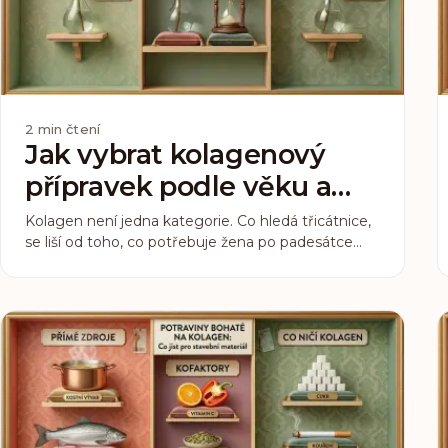
2
min čtení
Jak vybrat kolagenový
přípravek podle věku a
zdravotního stavu?
Kolagen není jedna kategorie. Co hledá třicátnice,
se liší od toho, co potřebuje žena po padesátce
nebo aktivní sportovkyně. Tři podmínky ale platí
pro všechny.