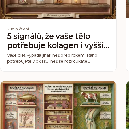
2
min čtení
5 signálů, že vaše tělo
potřebuje kolagen i vyšší
soustředění
Vaše pleť vypadá jinak než před rokem. Ráno
potřebujete víc času, než se rozkoukáte.
Odpoledne je soustředění otázkou vůle. Tyto
signály obvykle chodí pohromadě. A nejsou
náhoda.