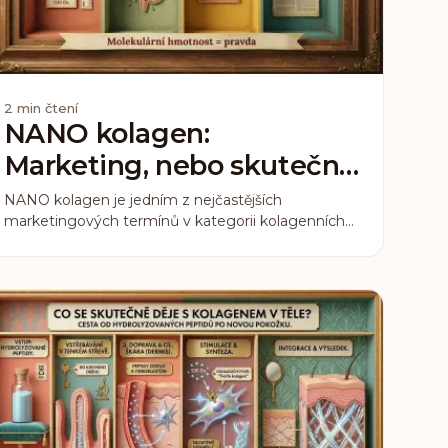
2
min čtení
NANO kolagen:
Marketing, nebo skutečný
vědecký průlom?
NANO kolagen je jedním z nejčastějších
marketingových termínů v kategorii kolagenních
suplementů. Některé značky ho prezentují jako
revoluční průlom. Jiné o něm vůbec nemluví. Jak
to tedy je: je NANO kolagen skutečný přínos, nebo
jen značka na labelu?