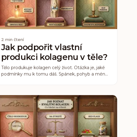
2
min čtení
Jak podpořit vlastní
produkci kolagenu v těle?
Tělo produkuje kolagen celý život. Otázka je, jaké
podmínky mu k tomu dáš. Spánek, pohyb a méně
stresu jsou kolagenní strategie stejně jako sáček s
peptidy.