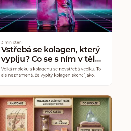
3
min čtení
Vstřebá se kolagen, který
vypiju? Co se s ním v těle
děje
Velká molekula kolagenu se nevstřebá vcelku. To
ale neznamená, že vypitý kolagen skončí jako
každá jiná bílkovina. Co o jeho vstřebávání ukazuje
lidská studie, která změřila, co po vypití opravdu
skončí v krvi.