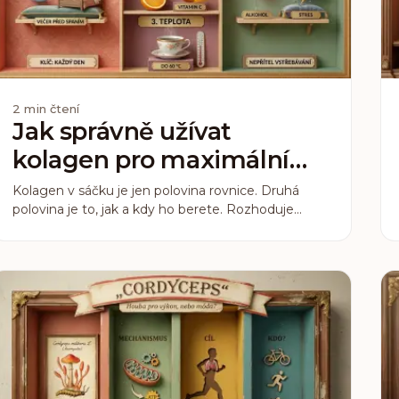
2
min čtení
Jak správně užívat
kolagen pro maximální
vstřebávání?
Kolagen v sáčku je jen polovina rovnice. Druhá
polovina je to, jak a kdy ho berete. Rozhoduje
molekulová hmotnost, konzistence a vitamin C, ne
přesný čas na hodinách.