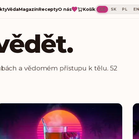
Košík
kty
Věda
Magazín
Recepty
O nás
CZ
SK
PL
E
vědět.
ubách a vědomém přístupu k tělu.
52