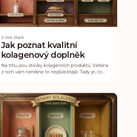
2
min čtení
Jak poznat kvalitní
kolagenový doplněk
Na trhu jsou stovky kolagenních produktů. Většina
z nich vám neřekne to nejdůležitější. Tady je, co
hledat na etiketě a co jsou varovné signály.