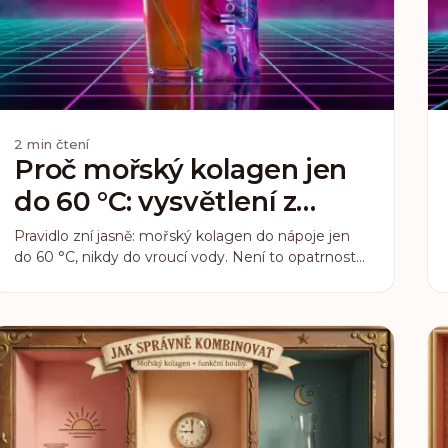
2
min čtení
Proč mořský kolagen jen
do 60 °C: vysvětlení z
chemie kolagenu
Pravidlo zní jasně: mořský kolagen do nápoje jen
do 60 °C, nikdy do vroucí vody. Není to opatrnost
navíc. Vyplývá to přímo ze složení rybího kolagenu,
které se liší od hovězího.