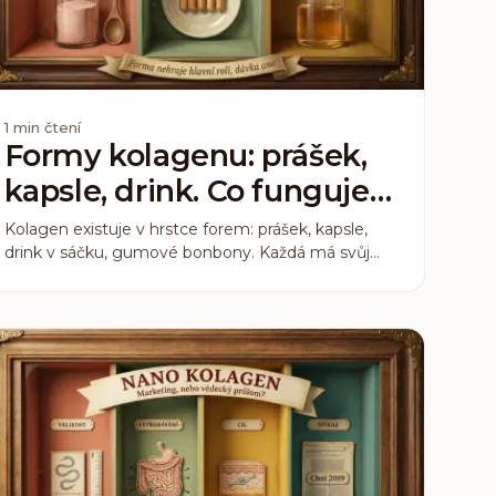
1
min čtení
Formy kolagenu: prášek,
kapsle, drink. Co funguje
lépe?
Kolagen existuje v hrstce forem: prášek, kapsle,
drink v sáčku, gumové bonbony. Každá má svůj
marketing. Když se ale zeptáte na tvrdá data,
situace se uklidní na jednoduchý závěr: záleží
primárně na dávce a kvalitě peptidů, nikoli na obalu.