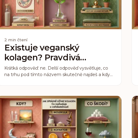
2
min čtení
Existuje veganský
kolagen? Pravdivá
odpověď
Krátká odpověď: ne. Delší odpověď vysvětluje, co
na trhu pod tímto názvem skutečně najdeš a kdy
to dává smysl.