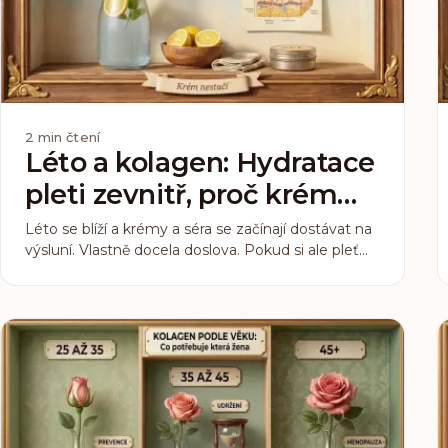
2
min čtení
Léto a kolagen: Hydratace
pleti zevnitř, proč krém
nestačí
Léto se blíží a krémy a séra se začínají dostávat na
výsluní. Vlastně docela doslova. Pokud si ale pleť
opravdu chcete udržet hydratovanou, sluníčko
vám neprožene jen kosmetiku. Hydratace začíná o
úroveň níž, než kam dosáhne jakýkoli krém.