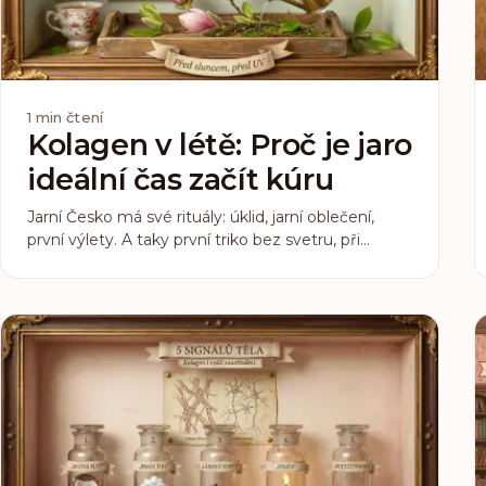
1
min čtení
Kolagen v létě: Proč je jaro
ideální čas začít kúru
Jarní Česko má své rituály: úklid, jarní oblečení,
první výlety. A taky první triko bez svetru, při
kterém si znovu všímáte, jak vaše pokožka vypadá
v přirozeném světle. Pokud začnete kolagenní
kúru nyní, v dubnu nebo květnu, vaše tělo bude
mít 8 až 12 týdnů na to, aby efekt byl viditelný
právě tehdy, kdy ho chcete.