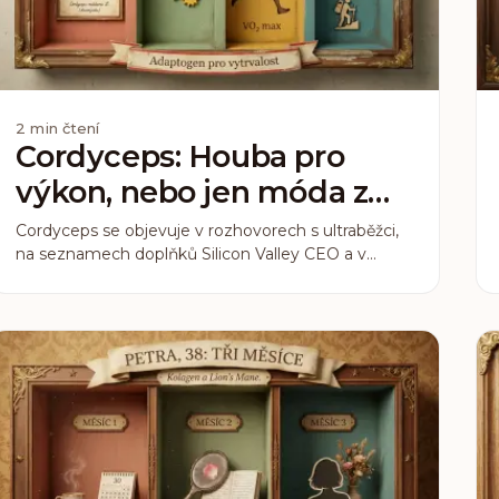
2
min čtení
Cordyceps: Houba pro
výkon, nebo jen móda z
biohacking světa?
Cordyceps se objevuje v rozhovorech s ultraběžci,
na seznamech doplňků Silicon Valley CEO a v
marketingu, který slibuje energii „bez kofeinu”.
Otázka je legitimní: stojí za tím něco, co biologicky
funguje, nebo je to jen další houbový trend?