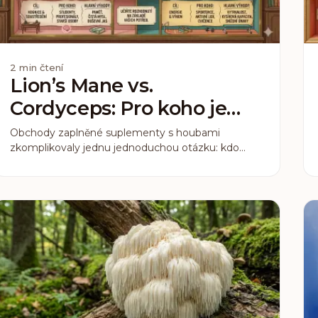
2
min čtení
Lion’s Mane vs.
Cordyceps: Pro koho je
která houba?
Obchody zaplněné suplementy s houbami
zkomplikovaly jednu jednoduchou otázku: kdo
potřebuje co. Lion's Mane a Cordyceps jsou si v
jednom podobné. Oba jsou adaptogeny s
desetiletími výzkumu za sebou. V čem se liší, je
mechanismus účinku. A to je přesně to, co
rozhoduje, pro koho je která.