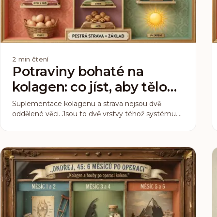
2
min čtení
Potraviny bohaté na
kolagen: co jíst, aby tělo
mělo stavební materiál
Suplementace kolagenu a strava nejsou dvě
oddělené věci. Jsou to dvě vrstvy téhož systému.
Tělo staví kolagen z aminokyselin v jídle a
potřebuje k tomu vitamin C, zinek a měď.