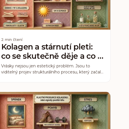
2
min čtení
Kolagen a stárnutí pleti:
co se skutečně děje a co s
tím jde dělat
Vrásky nejsou jen estetický problém. Jsou to
viditelný projev strukturálního procesu, který začal
dávno před tím, než jste si jich všimla. Co s tím
suplementace dokáže a co ne.