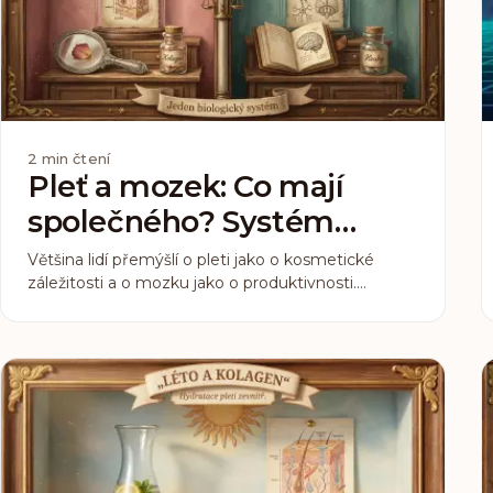
2
min čtení
Pleť a mozek: Co mají
společného? Systém
kolagen plus houby
Většina lidí přemýšlí o pleti jako o kosmetické
záležitosti a o mozku jako o produktivnosti.
Biologie ale zachází s oběma jako s jedním
propojeným systémem. Pochopit, kde se
setkávají, je klíč k tomu, proč fungují kolagen a
funkční houby často nejlépe spolu.