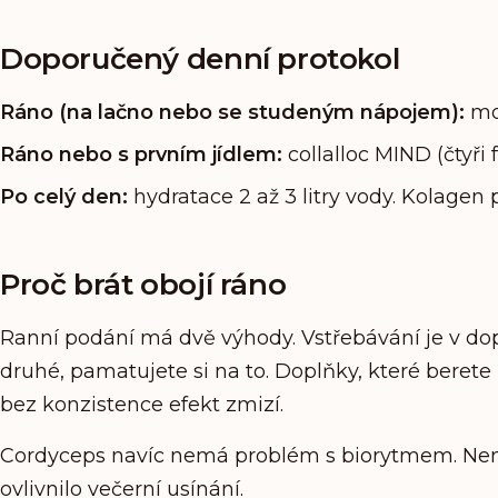
Doporučený denní protokol
Ráno (na lačno nebo se studeným nápojem):
moř
Ráno nebo s prvním jídlem:
collalloc MIND (čtyři
Po celý den:
hydratace 2 až 3 litry vody. Kolagen 
Proč brát obojí ráno
Ranní podání má dvě výhody. Vstřebávání je v dopol
druhé, pamatujete si na to. Doplňky, které berete
bez konzistence efekt zmizí.
Cordyceps navíc nemá problém s biorytmem. Není t
ovlivnilo večerní usínání.