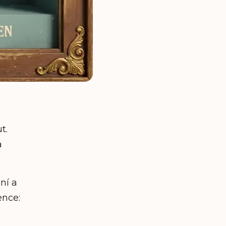
t.
a
ní a
ence: