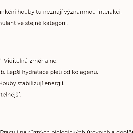
unkční houby tu neznají významnou interakci.
lant ve stejné kategorii.
”. Viditelná změna ne.
b. Lepší hydratace pleti od kolagenu.
Houby stabilizují energii.
telnější.
Pracují na různých biologických úrovních a doplňu