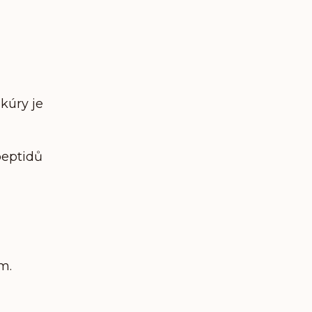
kúry je
peptidů
m.