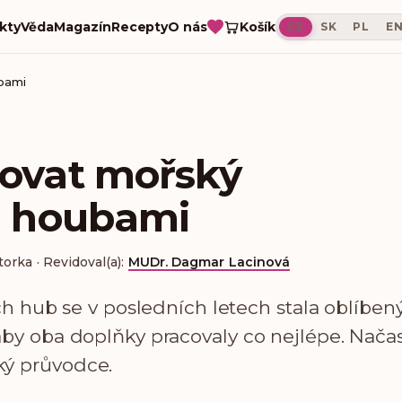
Košík
kty
Věda
Magazín
Recepty
O nás
CZ
SK
PL
E
ubami
ovat mořský
i houbami
torka
·
Revidoval(a):
MUDr. Dagmar Lacinová
 hub se v posledních letech stala oblíbe
 aby oba doplňky pracovaly co nejlépe. Nača
ký průvodce.