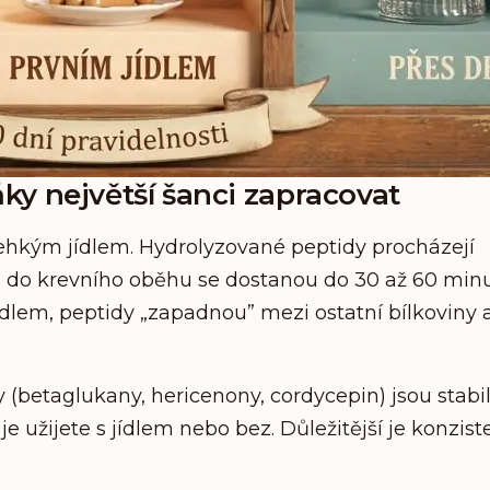
ky největší šanci zapracovat
ehkým jídlem. Hydrolyzované peptidy procházejí
a do krevního oběhu se dostanou do 30 až 60 minu
lem, peptidy „zapadnou” mezi ostatní bílkoviny 
y (betaglukany, hericenony, cordycepin) jsou stabil
 je užijete s jídlem nebo bez. Důležitější je konzist