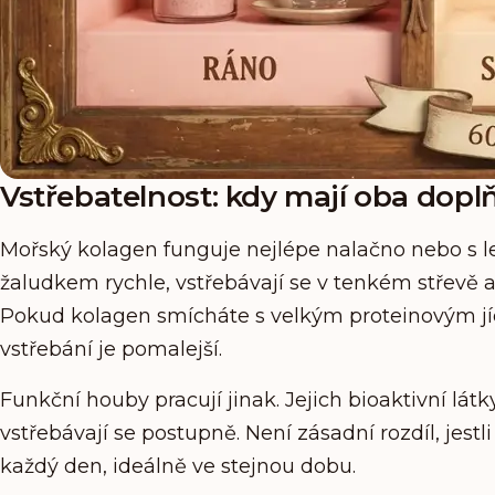
Vstřebatelnost: kdy mají oba doplň
Mořský kolagen funguje nejlépe nalačno nebo s l
žaludkem rychle, vstřebávají se v tenkém střevě 
Pokud kolagen smícháte s velkým proteinovým jíd
vstřebání je pomalejší.
Funkční houby pracují jinak. Jejich bioaktivní látk
vstřebávají se postupně. Není zásadní rozdíl, jestli
každý den, ideálně ve stejnou dobu.