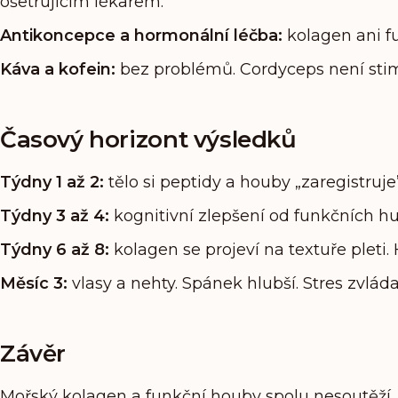
ošetřujícím lékařem.
Antikoncepce a hormonální léčba:
kolagen ani f
Káva a kofein:
bez problémů. Cordyceps není stimu
Časový horizont výsledků
Týdny 1 až 2:
tělo si peptidy a houby „zaregistruje
Týdny 3 až 4:
kognitivní zlepšení od funkčních hu
Týdny 6 až 8:
kolagen se projeví na textuře pleti. 
Měsíc 3:
vlasy a nehty. Spánek hlubší. Stres zvláda
Závěr
Mořský kolagen a funkční houby spolu nesoutěží. 