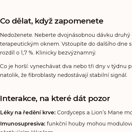
Co dělat, když zapomenete
Nedoženete. Neberte dvojnásobnou dávku druhý 
terapeutickým oknem. Vstoupíte do dalšího dne 
rozdíl o 1,7 %. Klinicky bezvýznamný.
Co je horší: vynechávat dva nebo tři dny v týdnu
natolik, že fibroblasty nedostávají stabilní signál.
Interakce, na které dát pozor
Léky na ředění krve:
Cordyceps a Lion’s Mane moho
Imunosupresiva:
funkční houby mohou modulovat