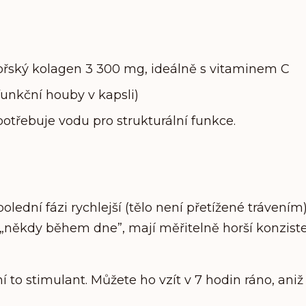
ský kolagen 3 300 mg, ideálně s vitaminem C
 funkční houby v kapsli)
potřebuje vodu pro strukturální funkce.
ední fázi rychlejší (tělo není přetížené trávením)
 „někdy během dne”, mají měřitelně horší konziste
o stimulant. Můžete ho vzít v 7 hodin ráno, aniž 