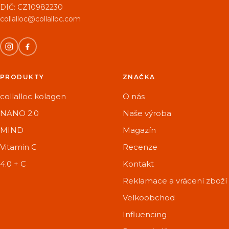
DIČ: CZ10982230
collalloc@collalloc.com
PRODUKTY
ZNAČKA
collalloc kolagen
O nás
NANO 2.0
Naše výroba
MIND
Magazín
Vitamin C
Recenze
4.0 + C
Kontakt
Reklamace a vrácení zboží
Velkoobchod
Influencing