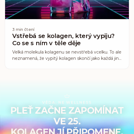
3
min čtení
Vstřebá se kolagen, který vypiju?
Co se s ním v těle děje
Velká molekula kolagenu se nevstřebá vcelku. To ale
neznamená, že vypitý kolagen skončí jako každá jiná
bílkovina. Co o jeho vstřebávání ukazuje lidská
studie, která změřila, co po vypití opravdu skončí v
krvi.
VĚDA, NE WELLNESS
PLEŤ ZAČNE ZAPOMÍNAT
VE 25.
KOLAGEN JÍ PŘIPOMENE,