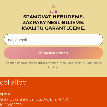
SLIB
SPAMOVAT NEBUDEME.
ZÁZRAKY NESLIBUJEME.
KVALITU GARANTUJEME.
Přihlásit k odběru
Odesláním souhlasíš se zpracováním e-mailu pro novinky. Odhlásíš se
kdykoli.
collalloc
opio a.s.
Sídlo:
Dukelská třída 1562/57d, Brno 61400
IČ: 10982230