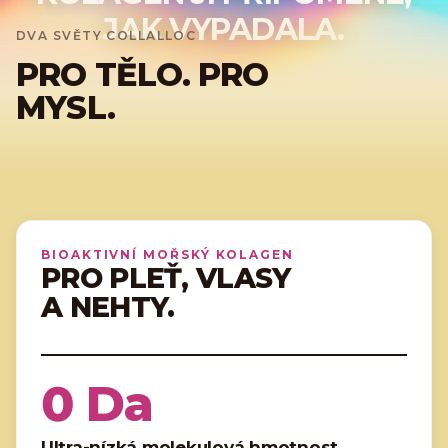
JAK VYPADALA.
DVA SVĚTY COLLALLOC
PRO TĚLO. PRO
MYSL.
BIOAKTIVNÍ MOŘSKÝ KOLAGEN
PRO PLEŤ, VLASY
A NEHTY.
0
Da
Ultra-nízká molekulová hmotnost.