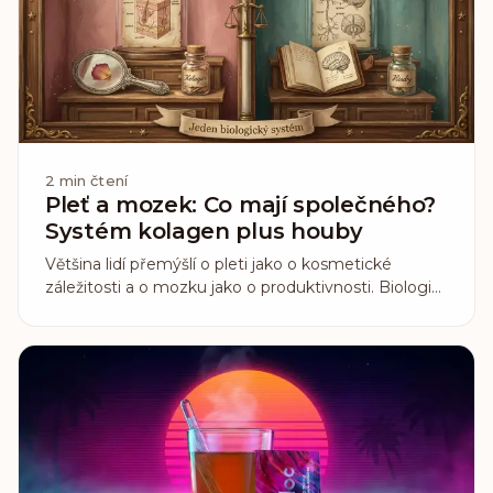
2
min čtení
Pleť a mozek: Co mají společného?
Systém kolagen plus houby
Většina lidí přemýšlí o pleti jako o kosmetické
záležitosti a o mozku jako o produktivnosti. Biologie
ale zachází s oběma jako s jedním propojeným
systémem. Pochopit, kde se setkávají, je klíč k
tomu, proč fungují kolagen a funkční houby často
nejlépe spolu.