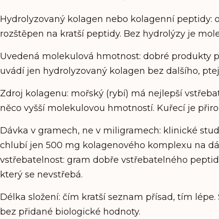
Hydrolyzovaný kolagen nebo kolagenní peptidy: 
rozštěpen na kratší peptidy. Bez hydrolýzy je molek
Uvedená molekulová hmotnost: dobré produkty pí
uvádí jen hydrolyzovaný kolagen bez dalšího, ptej
Zdroj kolagenu: mořský (rybí) má nejlepší vstřebateln
něco vyšší molekulovou hmotností. Kuřecí je přiro
Dávka v gramech, ne v miligramech: klinické studi
chlubí jen 500 mg kolagenového komplexu na dáv
vstřebatelnost: gram dobře vstřebatelného pept
který se nevstřebá.
Délka složení: čím kratší seznam přísad, tím lépe.
bez přidané biologické hodnoty.