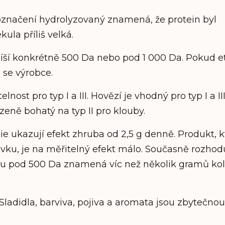
označení hydrolyzovaný znamená, že protein byl
ula příliš velká.
ší konkrétně 500 Da nebo pod 1 000 Da. Pokud e
 se výrobce.
ost pro typ I a III. Hovězí je vhodný pro typ I a III
zeně bohatý na typ II pro klouby.
e ukazují efekt zhruba od 2,5 g denně. Produkt, k
ku, je na měřitelný efekt málo. Současně rozhod
idu pod 500 Da znamená víc než několik gramů ko
 Sladidla, barviva, pojiva a aromata jsou zbytečnou