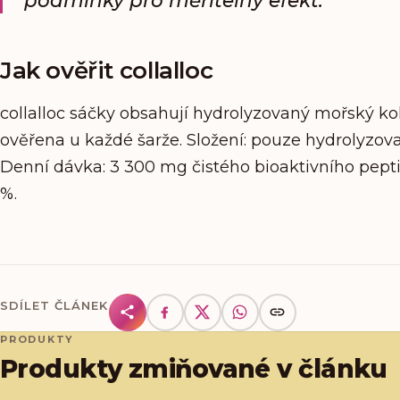
Jak ověřit collalloc
collalloc sáčky obsahují hydrolyzovaný mořský kol
ověřena u každé šarže. Složení: pouze hydrolyzova
Denní dávka: 3 300 mg čistého bioaktivního peptid
%.
SDÍLET ČLÁNEK
PRODUKTY
Produkty zmiňované v článku