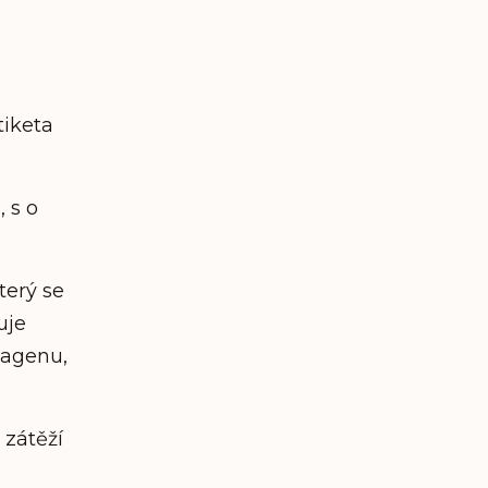
tiketa
, s o
terý se
uje
lagenu,
 zátěží