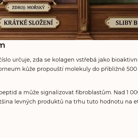
em
lo určuje, zda se kolagen vstřebá jako bioaktivní
 corneum kůže propouští molekuly do přibližně 500
peptid a může signalizovat fibroblastům. Nad 1 0
Většina levných produktů na trhu tuto hodnotu na e