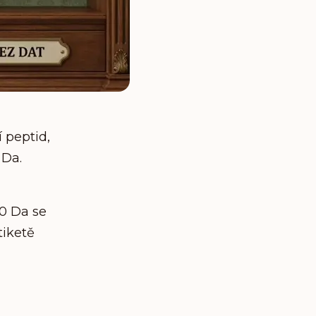
 peptid,
 Da.
00 Da se
tiketě