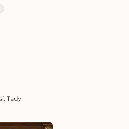
N
í. Tady