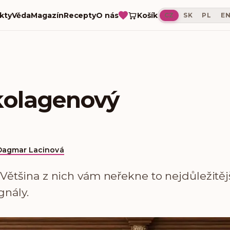
Košík
kty
Věda
Magazín
Recepty
O nás
CZ
SK
PL
E
 kolagenový
Dagmar Lacinová
Většina z nich vám neřekne to nejdůležitějš
gnály.