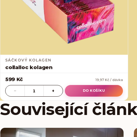
SÁČKOVÝ KOLAGEN
collalloc kolagen
599 Kč
19,97 Kč / dávka
−
+
1
DO KOŠÍKU
Související člán