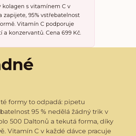
ký kolagen s vitamínem C v
 zapijete, 95% vstřebatelnost
formě. Vitamín C podporuje
tí a konzervantů. Cena 699 Kč.
ádné
uté formy to odpadá: pipetu
ebatelnost 95 % nedělá žádný trik v
lo 500 Daltonů a tekutá forma, díky
vě. Vitamín C v každé dávce pracuje