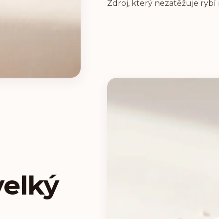
Zdroj, který nezatěžuje rybí
velký