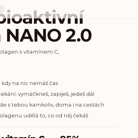
bioaktivní
N
 NANO 2.0
kolagen s vitamínem C,
h, kdy na nic nemáš čas
kání: vymáčkneš, zapiješ, jedeš dál
ede s tebou kamkoliv, doma i na cestách
kolagenu udělá to, co od něj čekáš