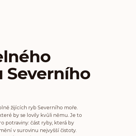
elného
u Severního
lně žijících ryb Severního moře.
teré by se lovily kvůli němu. Je to
 potraviny: část ryby, která by
mění v surovinu nejvyšší čistoty.