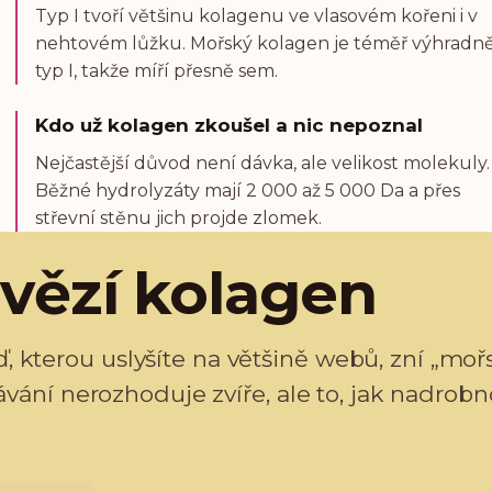
Typ I tvoří většinu kolagenu ve vlasovém kořeni i v
nehtovém lůžku. Mořský kolagen je téměř výhradn
typ I, takže míří přesně sem.
Kdo už kolagen zkoušel a nic nepoznal
Nejčastější důvod není dávka, ale velikost molekuly.
Běžné hydrolyzáty mají 2 000 až 5 000 Da a přes
střevní stěnu jich projde zlomek.
vězí kolagen
 kterou uslyšíte na většině webů, zní „moř
ávání nerozhoduje zvíře, ale to, jak nadrobn