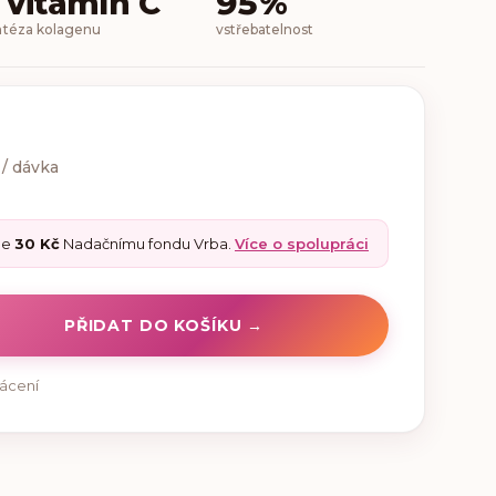
 vitamín C
95%
ntéza kolagenu
vstřebatelnost
 / dávka
me
30 Kč
Nadačnímu fondu Vrba.
Více o spolupráci
PŘIDAT DO KOŠÍKU →
rácení