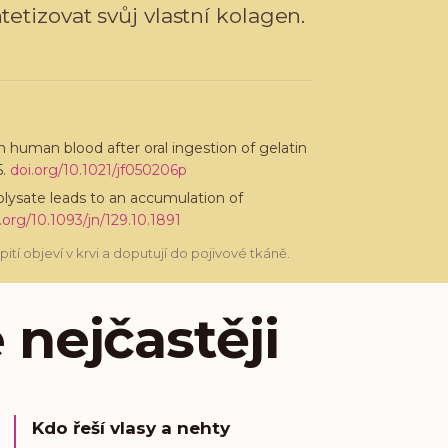
etizovat svůj vlastní kolagen.
in human blood after oral ingestion of gelatin
.
doi.org/
10.1021/jf050206p
rolysate leads to an accumulation of
.org/
10.1093/jn/129.10.1891
tí objeví v krvi a doputují do pojivové tkáně.
 nejčastěji
Kdo řeší vlasy a nehty