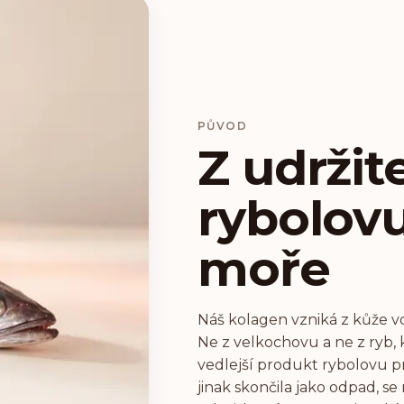
PŮVOD
Z udržit
rybolov
moře
Náš kolagen vzniká z kůže vo
Ne z velkochovu a ne z ryb, k
vedlejší produkt rybolovu pro
jinak skončila jako odpad, se 