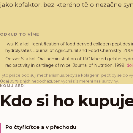
jako kofaktor, bez kterého tělo nezačne synt
ODKUD TO VÍME
Iwai K. a kol. Identification of food-derived collagen peptides 
hydrolysates. Journal of Agricultural and Food Chemistry, 2005
Oesser S. a kol. Oral administration of 14C labeled gelatin hyd
radioactivity in cartilage of mice. Journal of Nutrition, 1999.
doi
Tyto práce popisují mechanismus, tedy že kolagenní peptidy se po vypi
Údaj 95 % z nich nepochází, ten vychází z měření naší suroviny.
KOMU SEDÍ
Kdo si ho kupuje
Po čtyřicítce a v přechodu