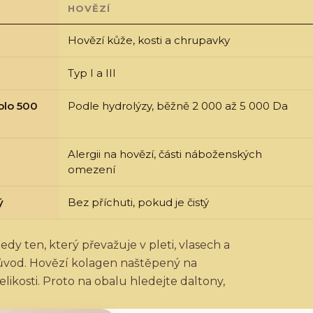
HOVĚZÍ
Hovězí kůže, kosti a chrupavky
Typ I a III
olo 500
Podle hydrolýzy, běžně 2 000 až 5 000 Da
Alergii na hovězí, části náboženských
omezení
ý
Bez příchuti, pokud je čistý
edy ten, který převažuje v pleti, vlasech a
původ. Hovězí kolagen naštěpený na
elikosti. Proto na obalu hledejte daltony,