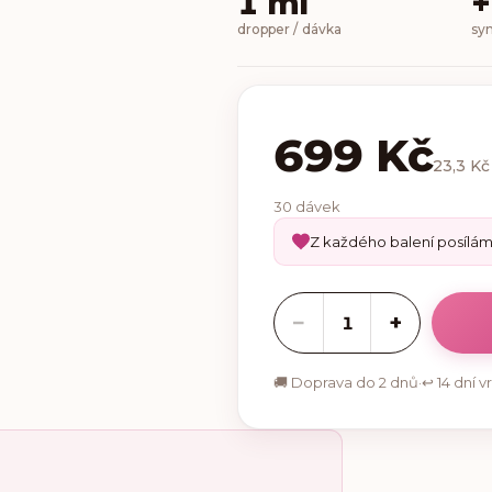
1 ml
+
dropper / dávka
sy
699 Kč
23,3 Kč
30 dávek
Z každého balení posílá
−
+
1
🚚 Doprava do 2 dnů
·
↩ 14 dní v