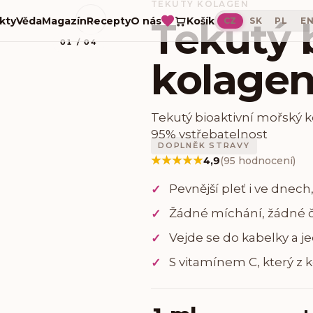
TEKUTÝ KOLAGEN
→
Košík
kty
Věda
Magazín
Recepty
O nás
Tekutý 
CZ
SK
PL
E
01
/
04
kolagen
Tekutý bioaktivní mořský 
95% vstřebatelnost
DOPLNĚK STRAVY
★★★★★
★★★★★
4,9
(
95
hodnocení
)
Pevnější pleť i ve dnec
✓
Žádné míchání, žádné če
✓
Vejde se do kabelky a j
✓
S vitamínem C, který z 
✓