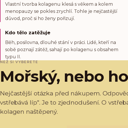
Vlastní tvorba kolagenu klesá s věkem a kolem
menopauzy se pokles zrychlí. Tohle je nejčastější
důvod, proč si ho ženy pořizují.
Kdo tělo zatěžuje
Běh, posilovna, dlouhé stání v práci. Lidé, kteří na
sobě poznají zátěž, sahají po kolagenu s obsahem
typu II.
NEŽ SI VYBERETE
Mořský, nebo ho
Nejčastější otázka před nákupem. Odpověď,
vstřebává líp". Je to zjednodušení. O vstřeb
kolagen naštěpený.