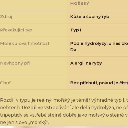
MOŘSKÝ
Zdroj
Kůže a šupiny ryb
Převažující typ
Typ I
Molekulová hmotnost
Podle hydrolýzy, u nás ok
Da
Nevhodný při
Alergii na ryby
Chuť
Bez příchuti, pokud je čist
Rozdíl v typu je reálný: mořský je téměř výhradně typ I, t
nehtech. Rozdíl ve vstřebávání ale dělá hydrolýza, ne 
tripeptidy se vstřebá stejně dobře jako mořský o stejné v
ne jen slovo „mořský".