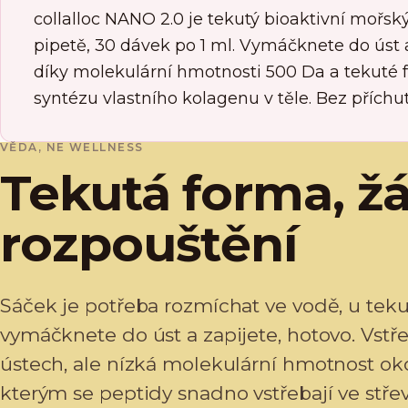
collalloc NANO 2.0 je tekutý bioaktivní mořs
pipetě, 30 dávek po 1 ml. Vymáčknete do úst a
díky molekulární hmotnosti 500 Da a tekuté 
syntézu vlastního kolagenu v těle. Bez příchu
VĚDA, NE WELLNESS
Tekutá forma, ž
rozpouštění
Sáček je potřeba rozmíchat ve vodě, u tek
vymáčknete do úst a zapijete, hotovo. Vstř
ústech, ale nízká molekulární hmotnost oko
kterým se peptidy snadno vstřebají ve stře