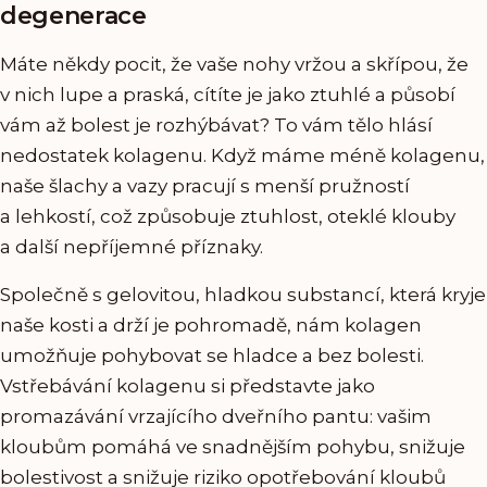
degenerace
Máte někdy pocit, že vaše nohy vržou a skřípou, že
v nich lupe a praská, cítíte je jako ztuhlé a působí
vám až bolest je rozhýbávat? To vám tělo hlásí
nedostatek kolagenu. Když máme méně kolagenu,
naše šlachy a vazy pracují s menší pružností
a lehkostí, což způsobuje ztuhlost, oteklé klouby
a další nepříjemné příznaky.
Společně s gelovitou, hladkou substancí, která kryje
naše kosti a drží je pohromadě, nám kolagen
umožňuje pohybovat se hladce a bez bolesti.
Vstřebávání kolagenu si představte jako
promazávání vrzajícího dveřního pantu: vašim
kloubům pomáhá ve snadnějším pohybu, snižuje
bolestivost a snižuje riziko opotřebování kloubů