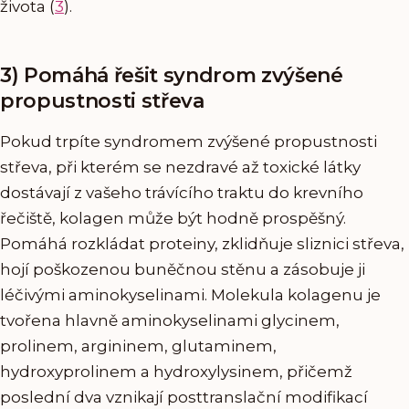
života (
3
).
3) Pomáhá řešit syndrom zvýšené
propustnosti střeva
Pokud trpíte syndromem zvýšené propustnosti
střeva, při kterém se nezdravé až toxické látky
dostávají z vašeho trávícího traktu do krevního
řečiště, kolagen může být hodně prospěšný.
Pomáhá rozkládat proteiny, zklidňuje sliznici střeva,
hojí poškozenou buněčnou stěnu a zásobuje ji
léčivými aminokyselinami. Molekula kolagenu je
tvořena hlavně aminokyselinami glycinem,
prolinem, argininem, glutaminem,
hydroxyprolinem a hydroxylysinem, přičemž
poslední dva vznikají posttranslační modifikací