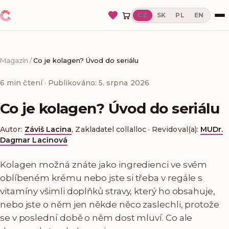
CZ
SK
PL
EN
Magazín
/
Co je kolagen? Úvod do seriálu
6
min čtení
· Publikováno: 5. srpna 2026
Co je kolagen? Úvod do seriálu
Autor:
Záviš Lacina
,
Zakladatel collalloc
·
Revidoval(a):
MUDr.
Dagmar Lacinová
Kolagen možná znáte jako ingredienci ve svém
oblíbeném krému nebo jste si třeba v regále s
vitamíny všimli doplňků stravy, který ho obsahuje,
nebo jste o něm jen někde něco zaslechli, protože
se v poslední době o něm dost mluví. Co ale