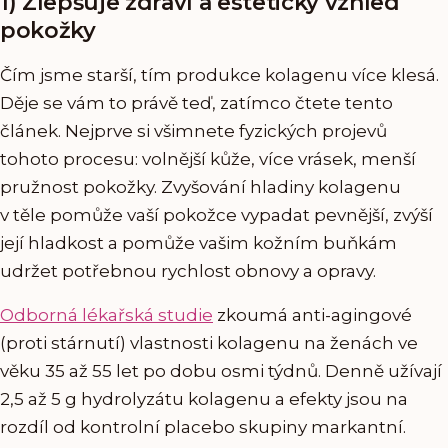
1) Zlepšuje zdraví a estetický vzhled
pokožky
Čím jsme starší, tím produkce kolagenu více klesá.
Děje se vám to právě teď, zatímco čtete tento
článek. Nejprve si všimnete fyzických projevů
tohoto procesu: volnější kůže, více vrásek, menší
pružnost pokožky. Zvyšování hladiny kolagenu
v těle pomůže vaší pokožce vypadat pevnější, zvýší
její hladkost a pomůže vašim kožním buňkám
udržet potřebnou rychlost obnovy a opravy.
Odborná lékařská studie
zkoumá anti-agingové
(proti stárnutí) vlastnosti kolagenu na ženách ve
věku 35 až 55 let po dobu osmi týdnů. Denně užívají
2,5 až 5 g hydrolyzátu kolagenu a efekty jsou na
rozdíl od kontrolní placebo skupiny markantní.