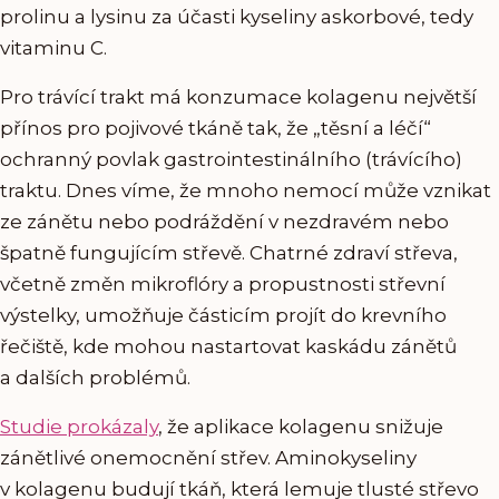
prolinu a lysinu za účasti kyseliny askorbové, tedy
vitaminu C.
Pro trávící trakt má konzumace kolagenu největší
přínos pro pojivové tkáně tak, že „těsní a léčí“
ochranný povlak gastrointestinálního (trávícího)
traktu. Dnes víme, že mnoho nemocí může vznikat
ze zánětu nebo podráždění v nezdravém nebo
špatně fungujícím střevě. Chatrné zdraví střeva,
včetně změn mikroflóry a propustnosti střevní
výstelky, umožňuje částicím projít do krevního
řečiště, kde mohou nastartovat kaskádu zánětů
a dalších problémů.
Studie prokázaly
, že aplikace kolagenu snižuje
zánětlivé onemocnění střev. Aminokyseliny
v kolagenu budují tkáň, která lemuje tlusté střevo