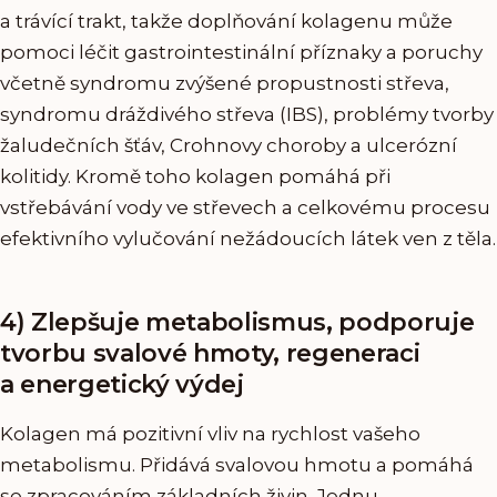
a trávící trakt, takže doplňování kolagenu může
pomoci léčit gastrointestinální příznaky a poruchy
včetně syndromu zvýšené propustnosti střeva,
syndromu dráždivého střeva (IBS), problémy tvorby
žaludečních šťáv, Crohnovy choroby a ulcerózní
kolitidy. Kromě toho kolagen pomáhá při
vstřebávání vody ve střevech a celkovému procesu
efektivního vylučování nežádoucích látek ven z těla.
4) Zlepšuje metabolismus, podporuje
tvorbu svalové hmoty, regeneraci
a energetický výdej
Kolagen má pozitivní vliv na rychlost vašeho
metabolismu. Přidává svalovou hmotu a pomáhá
se zpracováním základních živin. Jednu