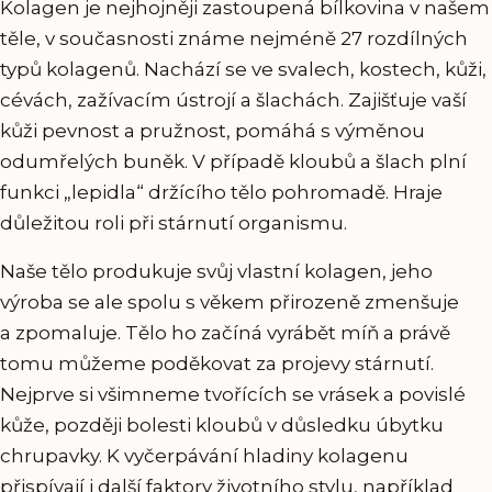
Kolagen je nejhojněji zastoupená bílkovina v našem
těle, v současnosti známe nejméně 27 rozdílných
typů kolagenů. Nachází se ve svalech, kostech, kůži,
cévách, zažívacím ústrojí a šlachách. Zajišťuje vaší
kůži pevnost a pružnost, pomáhá s výměnou
odumřelých buněk. V případě kloubů a šlach plní
funkci „lepidla“ držícího tělo pohromadě. Hraje
důležitou roli při stárnutí organismu.
Naše tělo produkuje svůj vlastní kolagen, jeho
výroba se ale spolu s věkem přirozeně zmenšuje
a zpomaluje. Tělo ho začíná vyrábět míň a právě
tomu můžeme poděkovat za projevy stárnutí.
Nejprve si všimneme tvořících se vrásek a povislé
kůže, později bolesti kloubů v důsledku úbytku
chrupavky. K vyčerpávání hladiny kolagenu
přispívají i další faktory životního stylu, například