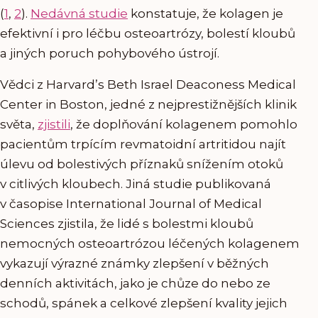
(
1
,
2
).
Nedávná studie
konstatuje, že kolagen je
efektivní i pro léčbu osteoartrózy, bolestí kloubů
a jiných poruch pohybového ústrojí.
Vědci z Harvard’s Beth Israel Deaconess Medical
Center in Boston, jedné z nejprestižnějších klinik
světa,
zjistili
, že doplňování kolagenem pomohlo
pacientům trpícím revmatoidní artritidou najít
úlevu od bolestivých příznaků snížením otoků
v citlivých kloubech. Jiná studie publikovaná
v časopise International Journal of Medical
Sciences zjistila, že lidé s bolestmi kloubů
nemocných osteoartrózou léčených kolagenem
vykazují výrazné známky zlepšení v běžných
denních aktivitách, jako je chůze do nebo ze
schodů, spánek a celkové zlepšení kvality jejich