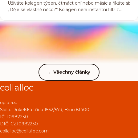
Užíváte kolagen týden, čtrnáct dní nebo měsíc a říkáte si:
„Děje se vlastně něco?“ Kolagen není instantní filtr z
Instagramu, ale tichý architekt vaší krásy. Pokud ale víte,
na co se zaměřit, první výsledky uvidíte v zrcadle dříve,
než byste čekala – obzvlášť pokud sázíte na špičkovou
vstřebatelnost.
←
Všechny články
collalloc
opio a.s.
Sídlo:
Dukelská třída 1562/57d, Brno 61400
IČ: 10982230
DIČ: CZ10982230
collalloc@collalloc.com