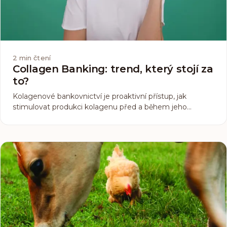
2
min čtení
Collagen Banking: trend, který stojí za
to?
Kolagenové bankovnictví je proaktivní přístup, jak
stimulovat produkci kolagenu před a během jeho
přirozeného poklesu. Berte to jako plán úspor, kdy si svůj
kolagen ukládáte do spořícího účtu, který v…