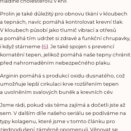
hladině cholesterolu v krvi.
Prolin je také důležitý pro obnovu tkání v kloubech
a tepnách, navíc pomáhá kontrolovat krevní tlak.
V kloubech působí jako tlumič vibrací a otřesů
a pomáhá tím udržet si zdravé a funkční chrupavky,
i když stárneme (
6
). Je také spojen s prevencí
kornatění tepen, jelikož pomáhá naše tepny chránit
před nahromaděním nebezpečného plaku.
Arginin pomáhá s produkcí oxidu dusnatého, což
umožňuje lepší cirkulaci krve rozšířením tepen
a uvolněním svalových buněk a krevních cév.
Jsme rádi, pokud vás téma zajímá a dočetli jste až
sem. V dalším díle našeho seriálu se podíváme na
typy kolagenu, které jsme v tomto článku pro
zjednodušení záměrně opomenuli. Věnovat se