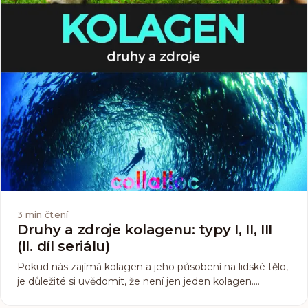
3
min čtení
Druhy a zdroje kolagenu: typy I, II, III
(II. díl seriálu)
Pokud nás zajímá kolagen a jeho působení na lidské tělo,
je důležité si uvědomit, že není jen jeden kolagen.
Existuje celá řada jeho typů, jen v lidském těle jich je