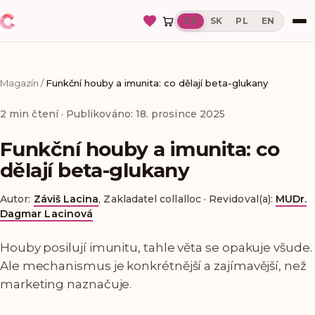
CZ
SK
PL
EN
Magazín
/
Funkční houby a imunita: co dělají beta-glukany
2
min čtení
· Publikováno: 18. prosince 2025
Funkční houby a imunita: co
dělají beta-glukany
Autor:
Záviš Lacina
,
Zakladatel collalloc
·
Revidoval(a):
MUDr.
Dagmar Lacinová
Houby posilují imunitu, tahle věta se opakuje všude.
Ale mechanismus je konkrétnější a zajímavější, než
marketing naznačuje.