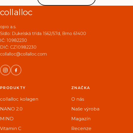
collalloc
opio a.s.
Sídlo:
Dukelská třída 1562/57d, Brno 61400
IČ: 10982230
DIČ: CZ10982230
collalloc@collalloc.com
PRODUKTY
ZNAČKA
collalloc kolagen
O nás
NANO 2.0
Naše výroba
MIND
Magazín
Vitamin C
Recenze