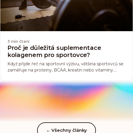
3
min čtení
Proč je důležitá suplementace
kolagenem pro sportovce?
Když přijde řeč na sportovní výživu, většina sportovců se
zaměřuje na proteiny, BCAA, kreatin nebo vitamíny.
Mnoho ale vůbec nenapadne kolagen. Tento méně
známý, ale velmi důležitý doplněk si zaslouží vaši
pozornost. Proč? Protože kolagen není jen o zdravé
pokožce a vlasech, ale především o podpoře svalů,
kloubů a šlach – tedy těch částí těla, které každý
sportovec zatěžuje na maximum.
←
Všechny články