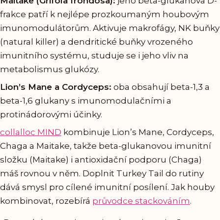
Maitake (Grifola frondosa):
jeho beta-glukanová D-
frakce patří k nejlépe prozkoumaným houbovým
imunomodulátorům. Aktivuje makrofágy, NK buňky
(natural killer) a dendritické buňky vrozeného
imunitního systému, studuje se i jeho vliv na
metabolismus glukózy.
Lion’s Mane a Cordyceps:
oba obsahují beta-1,3 a
beta-1,6 glukany s imunomodulačními a
protinádorovými účinky.
collalloc MIND
kombinuje Lion’s Mane, Cordyceps,
Chaga a Maitake, takže beta-glukanovou imunitní
složku (Maitake) i antioxidační podporu (Chaga)
máš rovnou v něm. Doplnit Turkey Tail do rutiny
dává smysl pro cílené imunitní posílení. Jak houby
kombinovat, rozebírá
průvodce stackováním
.