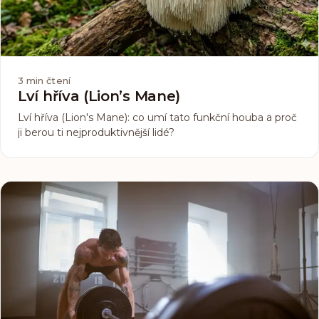
3
min čtení
Lví hříva (Lion’s Mane)
Lví hříva (Lion's Mane): co umí tato funkční houba a proč
ji berou ti nejproduktivnější lidé?