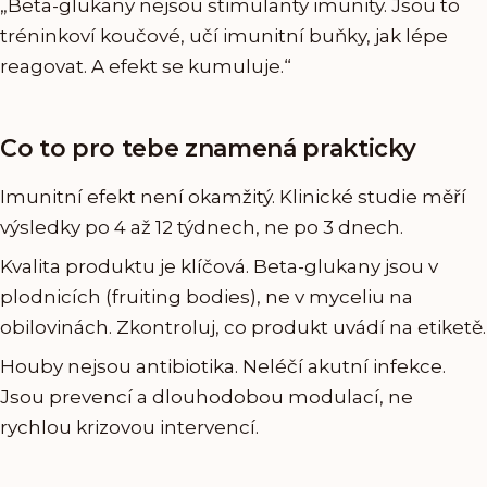
„Beta-glukany nejsou stimulanty imunity. Jsou to
tréninkoví koučové, učí imunitní buňky, jak lépe
reagovat. A efekt se kumuluje.“
Co to pro tebe znamená prakticky
Imunitní efekt není okamžitý. Klinické studie měří
výsledky po 4 až 12 týdnech, ne po 3 dnech.
Kvalita produktu je klíčová. Beta-glukany jsou v
plodnicích (fruiting bodies), ne v myceliu na
obilovinách. Zkontroluj, co produkt uvádí na etiketě.
Houby nejsou antibiotika. Neléčí akutní infekce.
Jsou prevencí a dlouhodobou modulací, ne
rychlou krizovou intervencí.