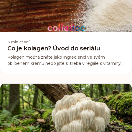
6
min čtení
Co je kolagen? Úvod do seriálu
Kolagen možná znáte jako ingredienci ve svém
oblíbeném krému nebo jste si třeba v regále s vitamíny
všimli doplňků stravy, který ho obsahuje, nebo jste o něm
jen někde něco zaslechli, protože se v poslední době o
něm dost mluví. Co ale doopravdy ten kolagen je...