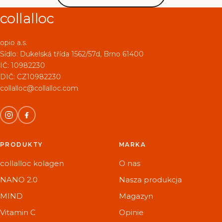
collalloc
opio a.s.
Sídlo:
Dukelská třída 1562/57d, Brno 61400
IČ: 10982230
DIČ: CZ10982230
collalloc@collalloc.com
PRODUKTY
MARKA
collalloc kolagen
O nas
NANO 2.0
Nasza produkcja
MIND
Magazyn
Vitamin C
Opinie