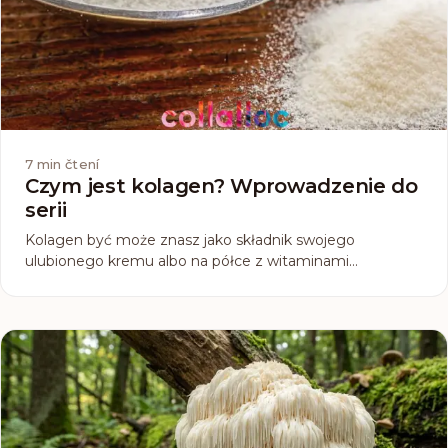
7
min čtení
Czym jest kolagen? Wprowadzenie do
serii
Kolagen być może znasz jako składnik swojego
ulubionego kremu albo na półce z witaminami
zauważyłaś suplement diety, który go zawiera, albo tylko
gdzieś coś o nim słyszałaś, bo w ostatnim czasie sporo
się o nim mówi. Czym tak naprawdę jest ten kolagen...