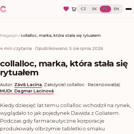
CZ
SK
PL
EN
Magazyn
/
collalloc, marka, która stała się rytuałem
4
min czytania
· Opublikowano: 5 sierpnia 2026
collalloc, marka, która stała się
rytuałem
Autor:
Záviš Lacina
,
Założyciel collalloc
·
Recenzował(a):
MUDr. Dagmar Lacinová
Kiedy dziesięć lat temu collalloc wchodził na rynek,
wyglądało to jak pojedynek Dawida z Goliatem.
Podczas gdy farmaceutyczne korporacje
produkowały olbrzymie tabletki o smaku