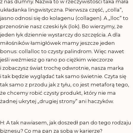
z nas dumny. Nazwa to w rzeczywistości taka mała
układanka lingwistyczna. Pierwsza część, „colla”,
jasno odnosi się do kolagenu (collagen). A „lloc” to
przenośnie nasz czeski łyk (lok). Bo wierzymy, że
jeden łyk dziennie wystarczy do szczęścia. A dla
miłośników łamigłówek mamy jeszcze jeden
bonus: collalloc to czysty palindrom. Więc nawet
jeśli weźmiesz go rano po ciężkim wieczorze
i zobaczysz świat trochę odwrotnie, nasza marka
i tak będzie wyglądać tak samo świetnie. Czyta się
tak samo z przodu jak z tyłu, co jest metaforą tego,
że chcemy robić czysty produkt, który nie ma
żadnej ukrytej „drugiej strony” ani haczyków.
H: A tak nawiasem, jak doszedł pan do tego rodzaju
biznesu? Co ma pan za sobą w karierze?