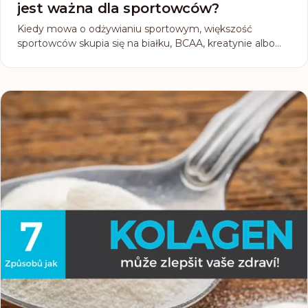
jest ważna dla sportowców?
Kiedy mowa o odżywianiu sportowym, większość
sportowców skupia się na białku, BCAA, kreatynie albo
witaminach. Wielu w ogóle nie pomyśli o kolagenie. Ten
mniej znany, ale bardzo ważny suplement zasługuje na
twoją uwagę. Dlaczego? Bo kolagen nie dotyczy tylko
zdrowej skóry i włosów, lecz przede wszystkim wsparcia
mięśni, stawów i ścięgien, czyli tych części ciała, które
każdy sportowiec obciąża do maksimum.