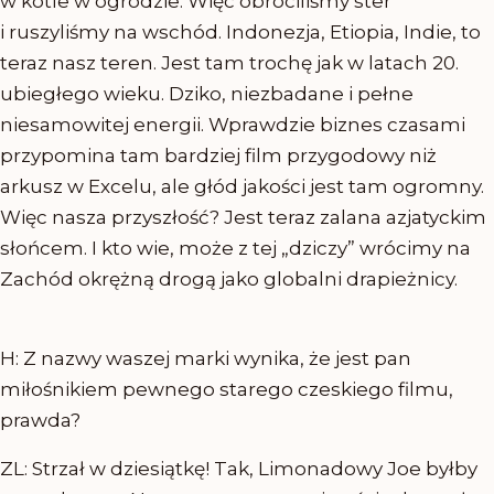
w kotle w ogrodzie. Więc obróciliśmy ster
i ruszyliśmy na wschód. Indonezja, Etiopia, Indie, to
teraz nasz teren. Jest tam trochę jak w latach 20.
ubiegłego wieku. Dziko, niezbadane i pełne
niesamowitej energii. Wprawdzie biznes czasami
przypomina tam bardziej film przygodowy niż
arkusz w Excelu, ale głód jakości jest tam ogromny.
Więc nasza przyszłość? Jest teraz zalana azjatyckim
słońcem. I kto wie, może z tej „dziczy” wrócimy na
Zachód okrężną drogą jako globalni drapieżnicy.
H: Z nazwy waszej marki wynika, że jest pan
miłośnikiem pewnego starego czeskiego filmu,
prawda?
ZL: Strzał w dziesiątkę! Tak, Limonadowy Joe byłby