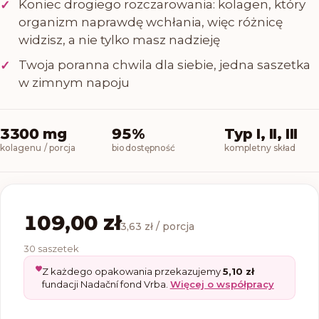
Koniec drogiego rozczarowania: kolagen, który
✓
organizm naprawdę wchłania, więc różnicę
widzisz, a nie tylko masz nadzieję
Twoja poranna chwila dla siebie, jedna saszetka
✓
w zimnym napoju
3300 mg
95%
Typ I, II, III
kolagenu / porcja
biodostępność
kompletny skład
109,00 zł
3,63 zł / porcja
30 saszetek
Z każdego opakowania przekazujemy
5,10 zł
fundacji Nadační fond Vrba.
Więcej o współpracy