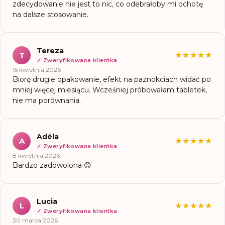
zdecydowanie nie jest to nic, co odebrałoby mi ochotę
na dalsze stosowanie.
Tereza
T
★★★★★
★★★★★
✓
Zweryfikowana klientka
15 kwietnia 2026
Biorę drugie opakowanie, efekt na paznokciach widać po
mniej więcej miesiącu. Wcześniej próbowałam tabletek,
nie ma porównania.
Adéla
A
★★★★★
★★★★★
✓
Zweryfikowana klientka
8 kwietnia 2026
Bardzo zadowolona 😊
Lucia
L
★★★★★
★★★★★
✓
Zweryfikowana klientka
30 marca 2026