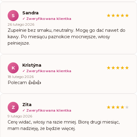
Sandra
S
★★★★★
★★★★★
✓
Zweryfikowana klientka
26 lutego 2026
Zupełnie bez smaku, neutralny. Mogę go dać nawet do
kawy. Po miesiącu paznokcie mocniejsze, włosy
pełniejsze.
Kristýna
K
★★★★★
★★★★★
✓
Zweryfikowana klientka
18 lutego 2026
Polecam 👍👍👍
Zita
Z
★★★★★
★★★★★
✓
Zweryfikowana klientka
9 lutego 2026
Cerę widać, włosy na razie mniej. Biorę drugi miesiąc,
mam nadzieję, że będzie więcej.