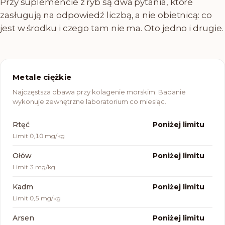
Przy suplemencie z ryb są dwa pytania, które
zasługują na odpowiedź liczbą, a nie obietnicą: co
jest w środku i czego tam nie ma. Oto jedno i drugie.
Metale ciężkie
Najczęstsza obawa przy kolagenie morskim. Badanie
wykonuje zewnętrzne laboratorium co miesiąc.
Parametr
Wynik
Rtęć
Poniżej limitu
Limit
0,10 mg/kg
Ołów
Poniżej limitu
Limit
3 mg/kg
Kadm
Poniżej limitu
Limit
0,5 mg/kg
Arsen
Poniżej limitu