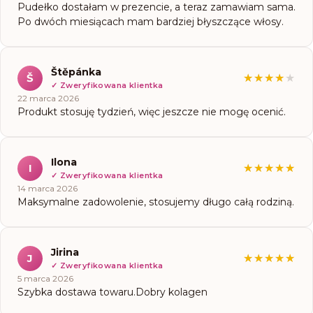
Pudełko dostałam w prezencie, a teraz zamawiam sama.
Po dwóch miesiącach mam bardziej błyszczące włosy.
Štěpánka
Š
★★★★★
★★★★★
✓
Zweryfikowana klientka
22 marca 2026
Produkt stosuję tydzień, więc jeszcze nie mogę ocenić.
Ilona
I
★★★★★
★★★★★
✓
Zweryfikowana klientka
14 marca 2026
Maksymalne zadowolenie, stosujemy długo całą rodziną.
Jirina
J
★★★★★
★★★★★
✓
Zweryfikowana klientka
5 marca 2026
Szybka dostawa towaru.Dobry kolagen