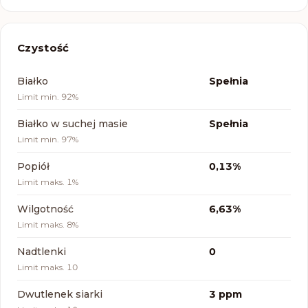
Czystość
Parametr
Wynik
Białko
Spełnia
Limit
min. 92%
Białko w suchej masie
Spełnia
Limit
min. 97%
Popiół
0,13%
Limit
maks. 1%
Wilgotność
6,63%
Limit
maks. 8%
Nadtlenki
0
Limit
maks. 10
Dwutlenek siarki
3 ppm