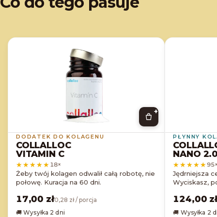
Co do tego pasuje
+
DODATEK DO KOLAGENU
PŁYNNY KO
COLLALLOC
COLLALL
VITAMIN C
NANO 2.
★★★★★
★★★★★
★★★★★
★★★★★
18
×
95
Żeby twój kolagen odwalił całą robotę, nie
Jędrniejsza c
połowę. Kuracja na 60 dni.
Wyciskasz, po
17,00 zł
124,00 z
0,28 zł / porcja
🚚 Wysyłka 2 dni
🚚 Wysyłka 2 d