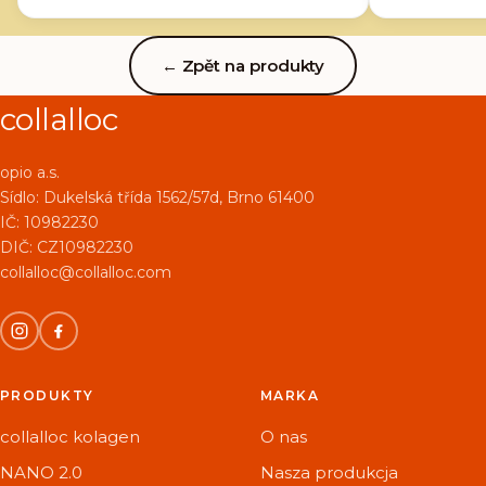
← Zpět na produkty
collalloc
opio a.s.
Sídlo:
Dukelská třída 1562/57d, Brno 61400
IČ: 10982230
DIČ: CZ10982230
collalloc@collalloc.com
PRODUKTY
MARKA
collalloc kolagen
O nas
NANO 2.0
Nasza produkcja