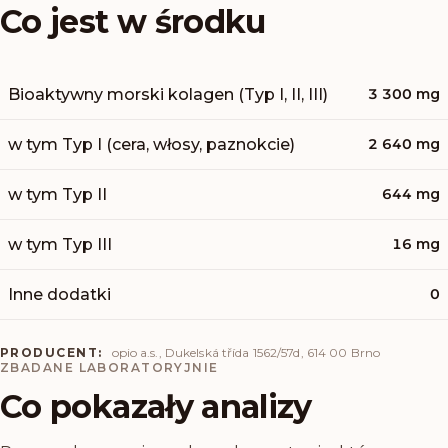
Co jest w środku
Bioaktywny morski kolagen (Typ I, II, III)
3 300 mg
w tym Typ I (cera, włosy, paznokcie)
2 640 mg
w tym Typ II
644 mg
w tym Typ III
16 mg
Inne dodatki
0
PRODUCENT:
opio a.s., Dukelská třída 1562/57d, 614 00 Brno
ZBADANE LABORATORYJNIE
Co pokazały analizy