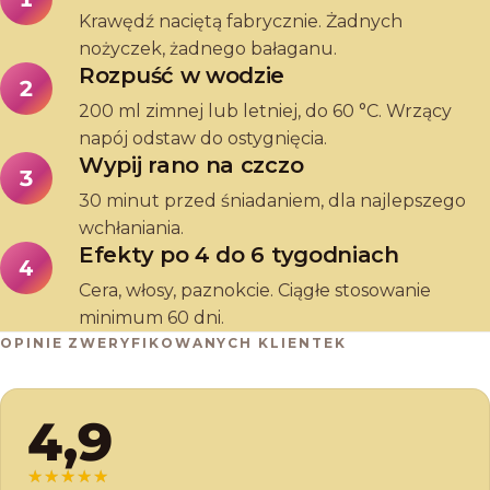
Krawędź naciętą fabrycznie. Żadnych
nożyczek, żadnego bałaganu.
Rozpuść w wodzie
2
200 ml zimnej lub letniej, do 60 °C. Wrzący
napój odstaw do ostygnięcia.
Wypij rano na czczo
3
30 minut przed śniadaniem, dla najlepszego
wchłaniania.
Efekty po 4 do 6 tygodniach
4
Cera, włosy, paznokcie. Ciągłe stosowanie
minimum 60 dni.
OPINIE ZWERYFIKOWANYCH KLIENTEK
4,9
★★★★★
★★★★★