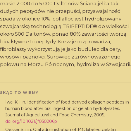
masie 2 000 do 5 000 Daltonów. Ściana jelita tak
dużych peptydów nie przepuści, przyswajalność
spada w okolice 10%. collalloc jest hydrolizowany
szwajcarską technologią TRIPEPTIDE® do wielkości
około 500 Daltonów, ponad 80% zawartości tworzą
bioaktywne tripeptydy. Krew je rozprowadza,
fibroblasty wykorzystują je jako budulec dla cery,
włosów i paznokci. Surowiec z zrównoważonego
połowu na Morzu Północnym, hydroliza w Szwajcarii.
SKĄD TO WIEMY
Iwai K. i in. Identification of food-derived collagen peptides in
human blood after oral ingestion of gelatin hydrolysates.
Journal of Agricultural and Food Chemistry, 2005.
doi.org/
10.1021/jf050206p
Oesser S. i in. Oral administration of 14C labeled gelatin