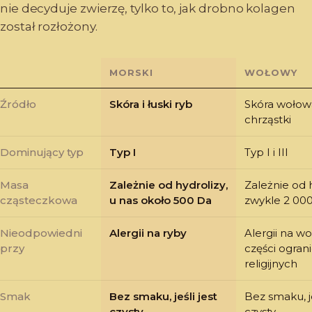
nie decyduje zwierzę, tylko to, jak drobno kolagen
został rozłożony.
MORSKI
WOŁOWY
Źródło
Skóra i łuski ryb
Skóra wołowa
chrząstki
Dominujący typ
Typ I
Typ I i III
Masa
Zależnie od hydrolizy,
Zależnie od h
cząsteczkowa
u nas około 500 Da
zwykle 2 00
Nieodpowiedni
Alergii na ryby
Alergii na wo
przy
części ogran
religijnych
Smak
Bez smaku, jeśli jest
Bez smaku, je
czysty
czysty