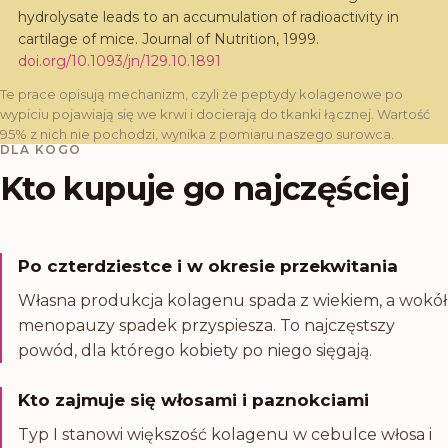
hydrolysate leads to an accumulation of radioactivity in
cartilage of mice. Journal of Nutrition, 1999.
doi.org/
10.1093/jn/129.10.1891
Te prace opisują mechanizm, czyli że peptydy kolagenowe po
wypiciu pojawiają się we krwi i docierają do tkanki łącznej. Wartość
95% z nich nie pochodzi, wynika z pomiaru naszego surowca.
DLA KOGO
Kto kupuje go najczęściej
Po czterdziestce i w okresie przekwitania
Własna produkcja kolagenu spada z wiekiem, a wokół
menopauzy spadek przyspiesza. To najczęstszy
powód, dla którego kobiety po niego sięgają.
Kto zajmuje się włosami i paznokciami
Typ I stanowi większość kolagenu w cebulce włosa i