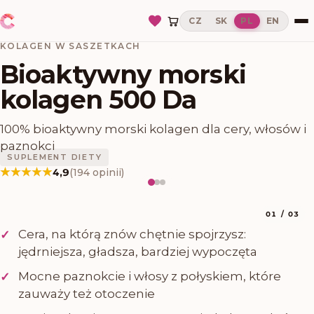
CZ
SK
PL
EN
KOLAGEN W SASZETKACH
Bioaktywny morski
kolagen 500 Da
100% bioaktywny morski kolagen dla cery, włosów i
paznokci
SUPLEMENT DIETY
★★★★★
★★★★★
4,9
(
194
opinii
)
01
/
03
Cera, na którą znów chętnie spojrzysz:
✓
jędrniejsza, gładsza, bardziej wypoczęta
Mocne paznokcie i włosy z połyskiem, które
✓
zauważy też otoczenie