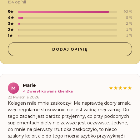
194 opinii
5
★
92
%
4
★
5
%
3
★
2
%
2
★
1
%
1
★
1
%
DODAJ OPINIĘ
Opinie
Marie
M
★★★★★
★★★★★
zweryfikowanych
✓
Zweryfikowana klientka
22 kwietnia 2026
klientek
Kolagen mile mnie zaskoczył. Ma naprawdę dobry smak,
więc regularne stosowanie nie jest żadną męczarnią. Do
tego zapach jest bardzo przyjemny, co przy podobnych
suplementach diety nie zawsze jest oczywiste. Jedyne,
co mnie na pierwszy rzut oka zaskoczyło, to nieco
szalony kolor, ale do tego można szybko przywyknąć i