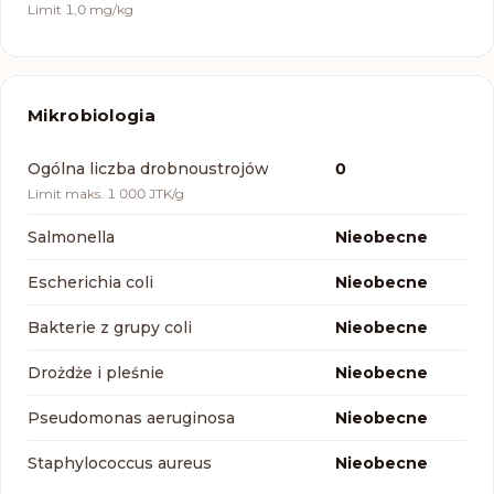
Limit
1,0 mg/kg
Mikrobiologia
Parametr
Wynik
Ogólna liczba drobnoustrojów
0
Limit
maks. 1 000 JTK/g
Salmonella
Nieobecne
Escherichia coli
Nieobecne
Bakterie z grupy coli
Nieobecne
Drożdże i pleśnie
Nieobecne
Pseudomonas aeruginosa
Nieobecne
Staphylococcus aureus
Nieobecne