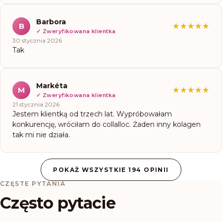
Barbora
B
★★★★★
★★★★★
✓
Zweryfikowana klientka
30 stycznia 2026
Tak
Markéta
M
★★★★★
★★★★★
✓
Zweryfikowana klientka
21 stycznia 2026
Jestem klientką od trzech lat. Wypróbowałam
konkurencję, wróciłam do collalloc. Żaden inny kolagen
tak mi nie działa.
POKAŻ WSZYSTKIE 194 OPINII
CZĘSTE PYTANIA
Często pytacie