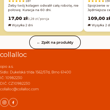
★★★★★
★★★★★
★★★★★
★★★★★
18
×
19
Żeby twój kolagen odwalił całą robotę, nie
Spojrzenie w 
połowę. Kuracja na 60 dni.
Jędrniejsza c
17,00 zł
109,00 z
0,28 zł / porcja
🚚 Wysyłka 2 dni
🚚 Wysyłka 2 d
← Zpět na produkty
collalloc
opio a.s.
Sídlo:
Dukelská třída 1562/57d, Brno 61400
IČ: 10982230
DIČ: CZ10982230
collalloc@collalloc.com