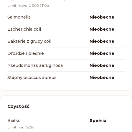
Limit
maks. 1 000 JTK/g
Salmonella
Nieobecne
Escherichia coli
Nieobecne
Bakterie z grupy coli
Nieobecne
Drożdże i pleśnie
Nieobecne
Pseudomonas aeruginosa
Nieobecne
Staphylococcus aureus
Nieobecne
Czystość
Parametr
Wynik
Białko
Spełnia
Limit
min. 92%