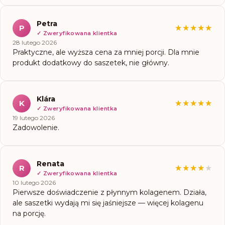
Petra
P
★★★★★
★★★★★
✓
Zweryfikowana klientka
28 lutego 2026
Praktyczne, ale wyższa cena za mniej porcji. Dla mnie
produkt dodatkowy do saszetek, nie główny.
Klára
K
★★★★★
★★★★★
✓
Zweryfikowana klientka
19 lutego 2026
Zadowolenie.
Renata
R
★★★★★
★★★★★
✓
Zweryfikowana klientka
10 lutego 2026
Pierwsze doświadczenie z płynnym kolagenem. Działa,
ale saszetki wydają mi się jaśniejsze — więcej kolagenu
na porcję.