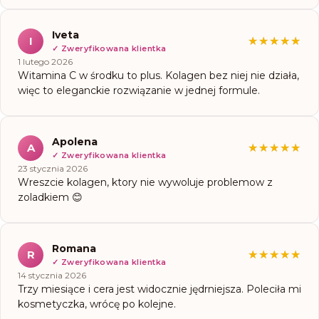
Iveta
I
★★★★★
★★★★★
✓
Zweryfikowana klientka
1 lutego 2026
Witamina C w środku to plus. Kolagen bez niej nie działa,
więc to eleganckie rozwiązanie w jednej formule.
Apolena
A
★★★★★
★★★★★
✓
Zweryfikowana klientka
23 stycznia 2026
Wreszcie kolagen, ktory nie wywoluje problemow z
zoladkiem 😊
Romana
R
★★★★★
★★★★★
✓
Zweryfikowana klientka
14 stycznia 2026
Trzy miesiące i cera jest widocznie jędrniejsza. Poleciła mi
kosmetyczka, wrócę po kolejne.