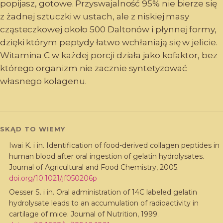
popijasz, gotowe. Przyswajalność 95% nie bierze się
z żadnej sztuczki w ustach, ale z niskiej masy
cząsteczkowej około 500 Daltonów i płynnej formy,
dzięki którym peptydy łatwo wchłaniają się w jelicie.
Witamina C w każdej porcji działa jako kofaktor, bez
którego organizm nie zacznie syntetyzować
własnego kolagenu.
SKĄD TO WIEMY
Iwai K. i in. Identification of food-derived collagen peptides in
human blood after oral ingestion of gelatin hydrolysates.
Journal of Agricultural and Food Chemistry, 2005.
doi.org/
10.1021/jf050206p
Oesser S. i in. Oral administration of 14C labeled gelatin
hydrolysate leads to an accumulation of radioactivity in
cartilage of mice. Journal of Nutrition, 1999.