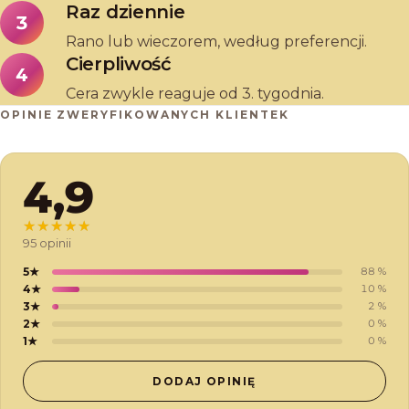
Raz dziennie
3
Rano lub wieczorem, według preferencji.
Cierpliwość
4
Cera zwykle reaguje od 3. tygodnia.
OPINIE ZWERYFIKOWANYCH KLIENTEK
4,9
★★★★★
★★★★★
95 opinii
5
★
88
%
4
★
10
%
3
★
2
%
2
★
0
%
1
★
0
%
DODAJ OPINIĘ