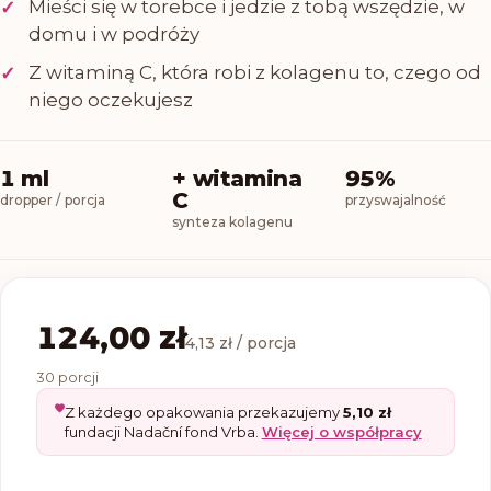
Mieści się w torebce i jedzie z tobą wszędzie, w
✓
domu i w podróży
Z witaminą C, która robi z kolagenu to, czego od
✓
niego oczekujesz
1 ml
+ witamina
95%
C
dropper / porcja
przyswajalność
synteza kolagenu
124,00 zł
4,13 zł / porcja
30 porcji
Z każdego opakowania przekazujemy
5,10 zł
fundacji Nadační fond Vrba.
Więcej o współpracy