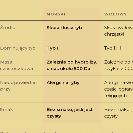
MORSKI
WOŁOWY
Źródło
Skóra i łuski ryb
Skóra wołowa
chrząstki
Dominujący typ
Typ I
Typ I i III
Masa
Zależnie od hydrolizy,
Zależnie od h
cząsteczkowa
u nas około 500 Da
zwykle 2 00
Nieodpowiedni
Alergii na ryby
Alergii na wo
przy
części ogran
religijnych
Smak
Bez smaku, jeśli jest
Bez smaku, je
czysty
czysty