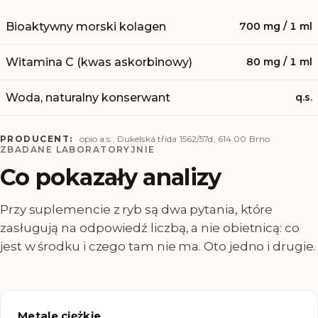
Bioaktywny morski kolagen
700 mg / 1 ml
Witamina C (kwas askorbinowy)
80 mg / 1 ml
Woda, naturalny konserwant
q.s.
PRODUCENT:
opio a.s., Dukelská třída 1562/57d, 614 00 Brno
ZBADANE LABORATORYJNIE
Co pokazały analizy
Przy suplemencie z ryb są dwa pytania, które
zasługują na odpowiedź liczbą, a nie obietnicą: co
jest w środku i czego tam nie ma. Oto jedno i drugie.
Metale ciężkie