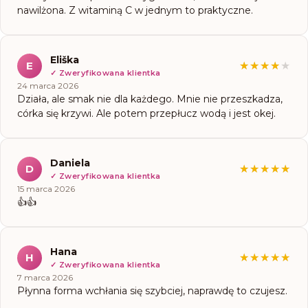
nawilżona. Z witaminą C w jednym to praktyczne.
Eliška
E
★★★★★
★★★★★
✓
Zweryfikowana klientka
24 marca 2026
Działa, ale smak nie dla każdego. Mnie nie przeszkadza,
córka się krzywi. Ale potem przepłucz wodą i jest okej.
Daniela
D
★★★★★
★★★★★
✓
Zweryfikowana klientka
15 marca 2026
👍👍
Hana
H
★★★★★
★★★★★
✓
Zweryfikowana klientka
7 marca 2026
Płynna forma wchłania się szybciej, naprawdę to czujesz.