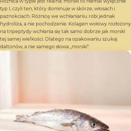
Różnica w typie jest realna: morski to niemal wyłącznie
typ I, czyli ten, który dominuje w skórze, włosach i
paznokciach. Różnicę we wchłanianiu robi jednak
hydroliza, a nie pochodzenie. Kolagen wołowy rozłożony
na tripeptydy wchłania się tak samo dobrze jak morski
tej samej wielkości. Dlatego na opakowaniu szukaj
daltonów, a nie samego słowa „morski".