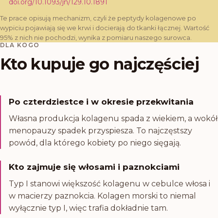
doi.org/
10.1093/jn/129.10.1891
Te prace opisują mechanizm, czyli że peptydy kolagenowe po
wypiciu pojawiają się we krwi i docierają do tkanki łącznej. Wartość
95% z nich nie pochodzi, wynika z pomiaru naszego surowca.
DLA KOGO
Kto kupuje go najczęściej
Po czterdziestce i w okresie przekwitania
Własna produkcja kolagenu spada z wiekiem, a wokół
menopauzy spadek przyspiesza. To najczęstszy
powód, dla którego kobiety po niego sięgają.
Kto zajmuje się włosami i paznokciami
Typ I stanowi większość kolagenu w cebulce włosa i
w macierzy paznokcia. Kolagen morski to niemal
wyłącznie typ I, więc trafia dokładnie tam.