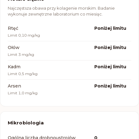
Najczęstsza obawa przy kolagenie morskim. Badanie
wykonuje zewnętrzne laboratorium co miesiąc.
Parametr
Wynik
Rtęć
Poniżej limitu
Limit
0,10 mg/kg
Ołów
Poniżej limitu
Limit
3 mg/kg
Kadm
Poniżej limitu
Limit
0,5 mg/kg
Arsen
Poniżej limitu
Limit
1,0 mg/kg
Mikrobiologia
Parametr
Wynik
Ogólna liczba drobnoustrojów
0