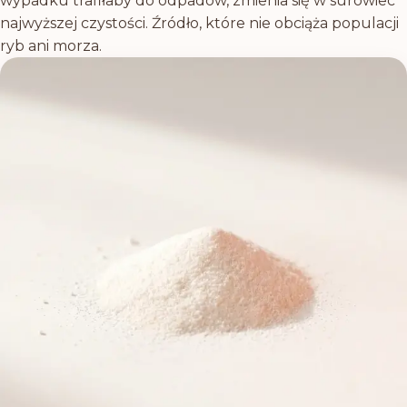
wypadku trafiłaby do odpadów, zmienia się w surowiec
najwyższej czystości. Źródło, które nie obciąża populacji
ryb ani morza.