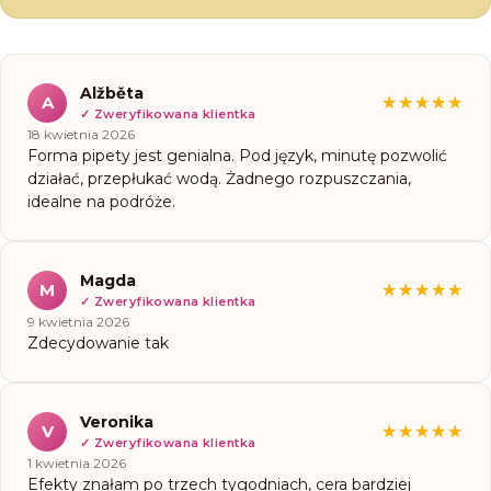
Opinie
Alžběta
A
★★★★★
★★★★★
zweryfikowanych
✓
Zweryfikowana klientka
18 kwietnia 2026
klientek
Forma pipety jest genialna. Pod język, minutę pozwolić
działać, przepłukać wodą. Żadnego rozpuszczania,
idealne na podróże.
Magda
M
★★★★★
★★★★★
✓
Zweryfikowana klientka
9 kwietnia 2026
Zdecydowanie tak
Veronika
V
★★★★★
★★★★★
✓
Zweryfikowana klientka
1 kwietnia 2026
Efekty znałam po trzech tygodniach, cera bardziej