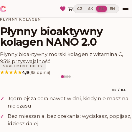
CZ
SK
PL
EN
PŁYNNY KOLAGEN
Płynny bioaktywny
kolagen NANO 2.0
Płynny bioaktywny morski kolagen z witaminą C,
95% przyswajalność
SUPLEMENT DIETY
★★★★★
★★★★★
4,9
(
95
opinii
)
01
/
04
Jędrniejsza cera nawet w dni, kiedy nie masz na
✓
nic czasu
Bez mieszania, bez czekania: wyciskasz, popijasz,
✓
idziesz dalej