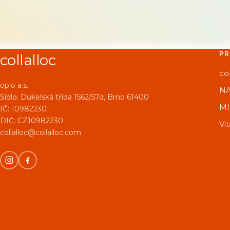
P
collalloc
co
opio a.s.
NA
Sídlo:
Dukelská třída 1562/57d, Brno 61400
M
IČ: 10982230
DIČ: CZ10982230
Vi
collalloc@collalloc.com