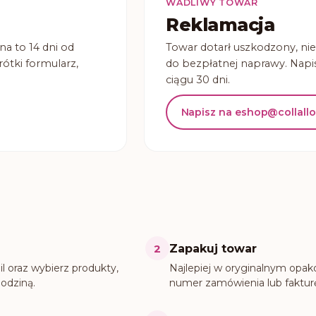
WADLIWY TOWAR
Reklamacja
a to 14 dni od
Towar dotarł uszkodzony, ni
ótki formularz,
do bezpłatnej naprawy. Napi
ciągu 30 dni.
Napisz na eshop@collall
2
Zapakuj towar
l oraz wybierz produkty,
Najlepiej w oryginalnym opak
godziną.
numer zamówienia lub fakturę