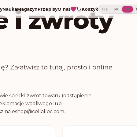
 i zwroty
Koszyk
y
Nauka
Magazyn
Przepisy
O nas
CZ
SK
PL
 Załatwisz to tutaj, prosto i online.
ie ścieżki: zwrot towaru (odstąpienie
reklamację wadliwego lub
z na eshop@collalloc.com.