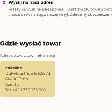
3
Wyślij na nasz adres
Przesyłkę wyślij na adres poniżej. Koszt zwrotu towaru ponos
chodzi o reklamację z naszej winy). Zalecamy ubezpieczenie
Gdzie wysłać towar
Adres do zwrotów i reklamacji:
collalloc
Dukelská třída 1562/57d
614 00 Brno
Czechy
Tel: +420 737 933 889