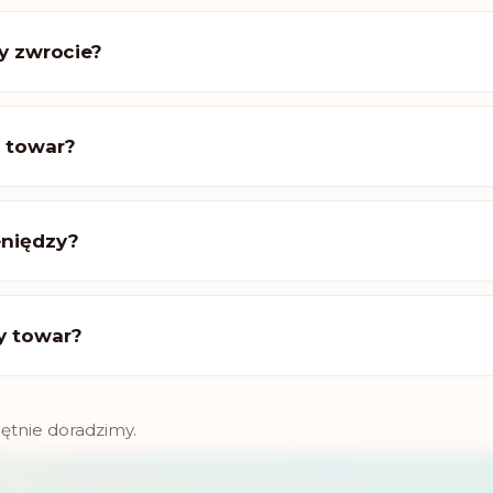
zy zwrocie?
ć towar?
eniędzy?
y towar?
ętnie doradzimy.