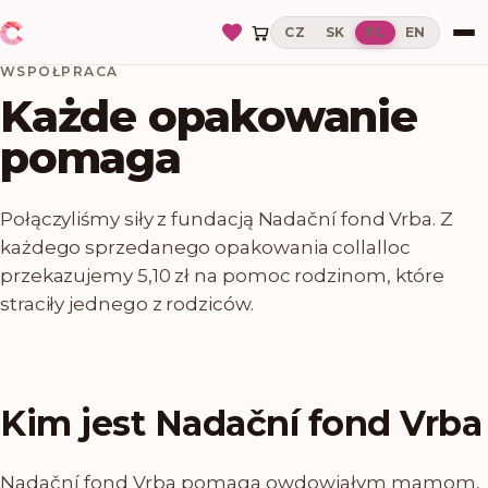
CZ
SK
PL
EN
WSPÓŁPRACA
Każde opakowanie
pomaga
Połączyliśmy siły z fundacją Nadační fond Vrba. Z
każdego sprzedanego opakowania collalloc
przekazujemy 5,10 zł na pomoc rodzinom, które
straciły jednego z rodziców.
Kim jest Nadační fond Vrba
Nadační fond Vrba pomaga owdowiałym mamom,