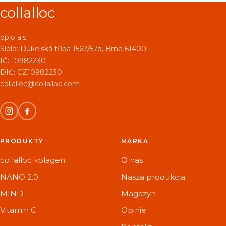
collalloc
opio a.s.
Sídlo:
Dukelská třída 1562/57d, Brno 61400
IČ: 10982230
DIČ: CZ10982230
collalloc@collalloc.com
PRODUKTY
MARKA
collalloc kolagen
O nas
NANO 2.0
Nasza produkcja
MIND
Magazyn
Vitamin C
Opinie