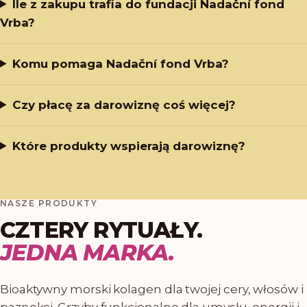
Ile z zakupu trafia do fundacji Nadační fond
Vrba?
Komu pomaga Nadační fond Vrba?
Czy płacę za darowiznę coś więcej?
Które produkty wspierają darowiznę?
NASZE PRODUKTY
CZTERY RYTUAŁY.
JEDNA MARKA.
Bioaktywny morski kolagen dla twojej cery, włosów i
paznokci. Grzyby funkcjonalne dla umysłu, energii i