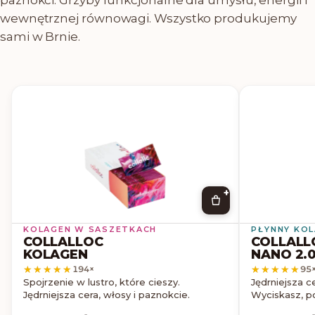
wewnętrznej równowagi. Wszystko produkujemy
sami w Brnie.
+
KOLAGEN W SASZETKACH
PŁYNNY KO
COLLALLOC
COLLALL
KOLAGEN
NANO 2.
★★★★★
★★★★★
★★★★★
★★★★★
194
×
95
Spojrzenie w lustro, które cieszy.
Jędrniejsza c
Jędrniejsza cera, włosy i paznokcie.
Wyciskasz, po