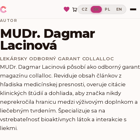
CZ
SK
PL
EN
AUTOR
MUDr. Dagmar
Lacinová
LEKÁRSKY ODBORNÝ GARANT COLLALLOC
MUDr. Dagmar Lacinová pôsobí ako odborný garant
magazínu collalloc. Reviduje obsah článkov z
hľadiska medicínskej presnosti, overuje citácie
klinických štúdií a dohliada, aby značka nikdy
neprekročila hranicu medzi výživovým doplnkom a
liečebným tvrdením. Špecializuje sa na
vstrebateľnosť bioaktívnych látok a interakcie s
liekmi.