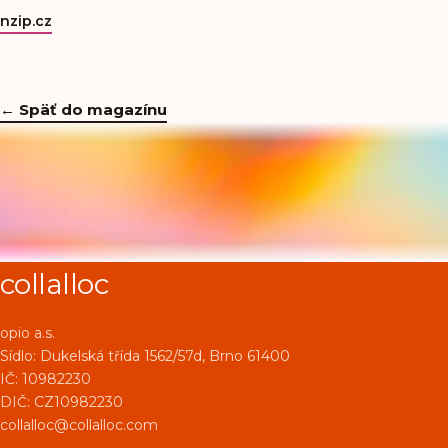
nzip.cz
← Späť do magazínu
collalloc
opio a.s.
Sídlo:
Dukelská třída 1562/57d, Brno 61400
IČ: 10982230
DIČ: CZ10982230
collalloc@collalloc.com