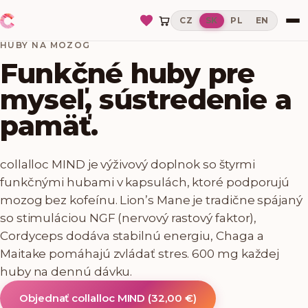
CZ
SK
PL
EN
HUBY NA MOZOG
Funkčné huby pre
myseľ, sústredenie a
pamäť.
collalloc MIND je výživový doplnok so štyrmi
funkčnými hubami v kapsulách, ktoré podporujú
mozog bez kofeínu. Lion’s Mane je tradične spájaný
so stimuláciou NGF (nervový rastový faktor),
Cordyceps dodáva stabilnú energiu, Chaga a
Maitake pomáhajú zvládať stres. 600 mg každej
huby na dennú dávku.
Objednať collalloc MIND
(
32,00 €
)