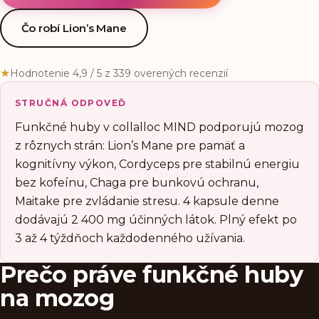
Čo robí Lion’s Mane
★
Hodnotenie 4,9 / 5 z 339 overených recenzií
STRUČNÁ ODPOVEĎ
Funkčné huby v collalloc MIND podporujú mozog
z rôznych strán: Lion’s Mane pre pamäť a
kognitívny výkon, Cordyceps pre stabilnú energiu
bez kofeínu, Chaga pre bunkovú ochranu,
Maitake pre zvládanie stresu. 4 kapsule denne
dodávajú 2 400 mg účinných látok. Plný efekt po
3 až 4 týždňoch každodenného užívania.
Prečo práve funkčné huby
na mozog