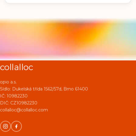
collalloc
opio a.s.
Sídlo:
Dukelská třída 1562/57d, Brno 61400
IČ: 10982230
DIČ: CZ10982230
collalloc@collalloc.com