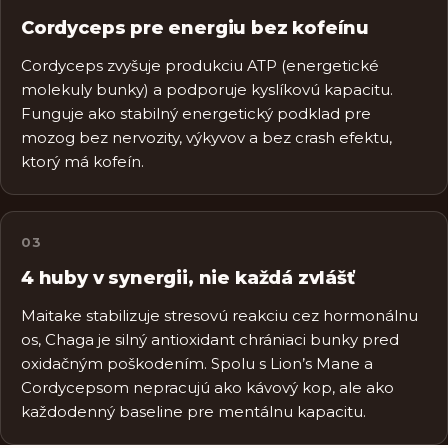
Cordyceps pre energiu bez kofeínu
Cordyceps zvyšuje produkciu ATP (energetické
molekuly bunky) a podporuje kyslíkovú kapacitu.
Funguje ako stabilný energetický podklad pre
mozog bez nervozity, výkyvov a bez crash efektu,
ktorý má kofeín.
0
3
4 huby v synergii, nie každá zvlášť
Maitake stabilizuje stresovú reakciu cez hormonálnu
os, Chaga je silný antioxidant chrániaci bunky pred
oxidačným poškodením. Spolu s Lion’s Mane a
Cordycepsom nepracujú ako kávový kop, ale ako
každodenný baseline pre mentálnu kapacitu.