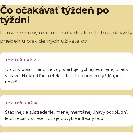
Čo očakávať týždeň po
týždni
Funkčné huby reagujú individuálne. Toto je obvyklý
priebeh u pravidelných užívateľov.
TÝŽDEŇ 1 AŽ 2
Drobný posun: ráno mozog štartuje rýchlejšie, menej chaos
v hlave. Niektorí ľudia efekt cítia už od prvého týždňa, iní
neskôr.
TÝŽDEŇ 3 AŽ 4
Stabilnejšie sústredenie, menej mentálnej únavy popoludní,
lepší recall v strese. Toto je obvykle inflexný bod.