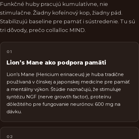
Funkčné huby pracujú kumulatívne, nie
stimulačne. Žiadny kofeínový kop, žiadny pád.
Stabilizujú baseline pre pamäť i sústredenie. Tu sú
tri dôvody, prečo collalloc MIND.
0
1
Lion’s Mane ako podpora pamäti
Lion’s Mane (Hericium erinaceus) je huba tradične
používaná v čínskej a japonskej medicíne pre pamäť
a mentálny výkon. Štúdie naznačujú, že stimuluje
syntézu NGF (nerve growth factor), proteínu
dôležitého pre fungovanie neurónov. 600 mg na
dávku.
0
2