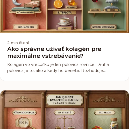
2
min čtení
Ako správne užívať kolagén pre
maximálne vstrebávanie?
Kolagén vo vrecúšku je len polovica rovnice. Druhá
polovica je to, ako a kedy ho beriete. Rozhoduje
molekulová hmotnosť, konzistencia a vitamín C, nie
presný čas na hodinách.