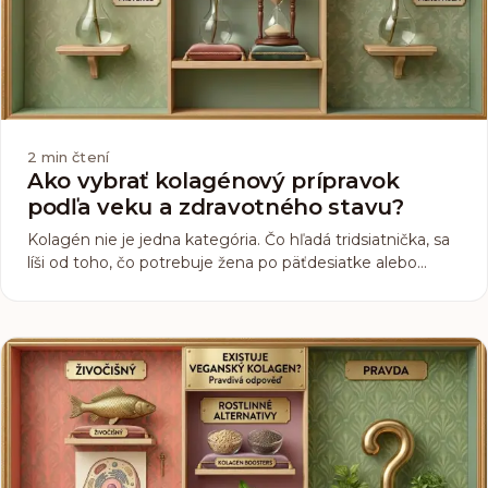
2
min čtení
Ako vybrať kolagénový prípravok
podľa veku a zdravotného stavu?
Kolagén nie je jedna kategória. Čo hľadá tridsiatnička, sa
líši od toho, čo potrebuje žena po päťdesiatke alebo
aktívna športovkyňa. Tri podmienky ale platia pre
všetkých.