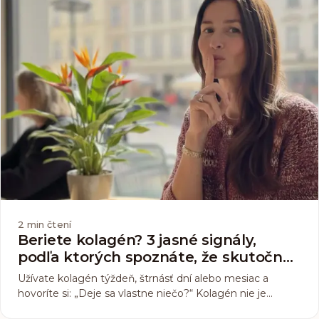
2
min čtení
Beriete kolagén? 3 jasné signály,
podľa ktorých spoznáte, že skutočne
funguje
Užívate kolagén týždeň, štrnásť dní alebo mesiac a
hovoríte si: „Deje sa vlastne niečo?“ Kolagén nie je
instantný filter z Instagramu, ale tichý architekt vašej