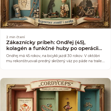
2
min čtení
Zákaznícky príbeh: Ondřej (45),
kolagén a funkčné huby po operácii
kolena
Ondřej má 45 rokov, na bicykli jazdí 30 rokov. V októbri
mu rekonštruovali predný skrížený väz po páde na traile.
Operácia prebehla bez komplikácií. Čo nasledovalo, už
také priamočiare nebolo. Tu je jeho šesťmesačný zápas o
návrat do sedla.