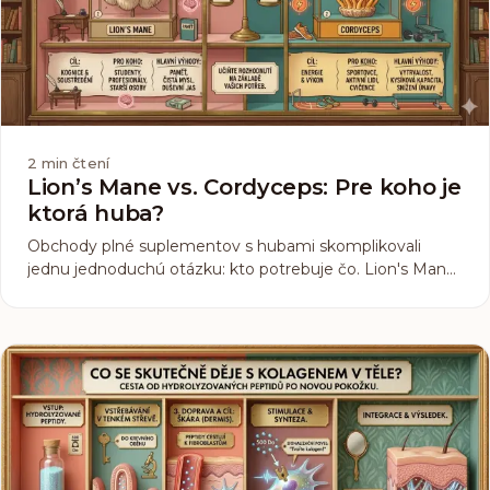
2
min čtení
Lion’s Mane vs. Cordyceps: Pre koho je
ktorá huba?
Obchody plné suplementov s hubami skomplikovali
jednu jednoduchú otázku: kto potrebuje čo. Lion's Mane
a Cordyceps sú si v jednom podobné, oba sú
adaptogény s desaťročiami výskumu za sebou. V čom sa
líšia, je mechanizmus účinku. A to je presne to, čo
rozhoduje, pre koho je ktorá.