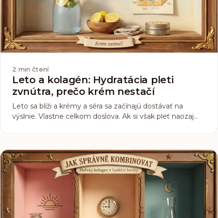
2
min čtení
Leto a kolagén: Hydratácia pleti
zvnútra, prečo krém nestačí
Leto sa blíži a krémy a séra sa začínajú dostávať na
výslnie. Vlastne celkom doslova. Ak si však pleť naozaj
chcete udržať hydratovanú, slniečko vám nepreženie len
kozmetiku. Hydratácia začína o úroveň nižšie, než kam
dosiahne akýkoľvek krém.