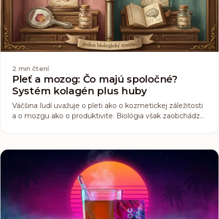
2
min čtení
Pleť a mozog: Čo majú spoločné?
Systém kolagén plus huby
Väčšina ľudí uvažuje o pleti ako o kozmetickej záležitosti
a o mozgu ako o produktivite. Biológia však zaobchádza
s oboma ako s jedným prepojeným systémom.
Pochopiť, kde sa stretávajú, je kľúč k tomu, prečo
kolagén a funkčné huby často fungujú najlepšie spolu.