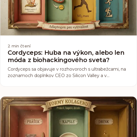
2
min čtení
Cordyceps: Huba na výkon, alebo len
móda z biohackingového sveta?
Cordyceps sa objavuje v rozhovoroch s ultrabežcami, na
zoznamoch doplnkov CEO zo Silicon Valley a v
marketingu, ktorý sľubuje energiu „bez kofeínu”. Otázka
je legitímna: stojí za tým niečo, čo biologicky funguje,
alebo je to len ďalší hubový trend?