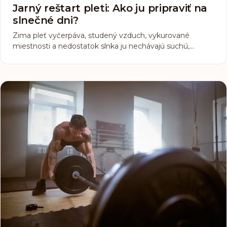
Jarný reštart pleti: Ako ju pripraviť na
slnečné dni?
Zima pleť vyčerpáva, studený vzduch, vykurované
miestnosti a nedostatok slnka ju nechávajú suchú,
unavenú a bez života. Ale jar je tu! Nastal ten správny čas
na regeneráciu a prípravu na slnečné dni. Ako svojej
pokožke pomôcť, aby bola zdravá, sviežaja a žiarivá? Tu
sú 3 tipy na jarný glow-up.