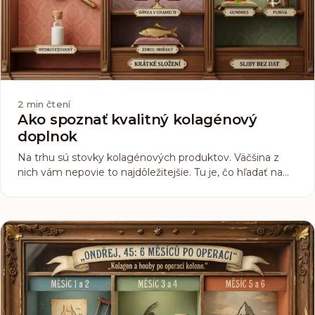
2
min čtení
Ako spoznať kvalitný kolagénový
doplnok
Na trhu sú stovky kolagénových produktov. Väčšina z
nich vám nepovie to najdôležitejšie. Tu je, čo hľadať na
etikete a čo sú varovné signály.