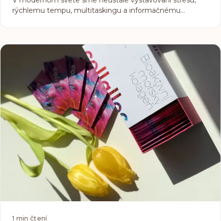
V modernom svete sme neustále vystavovaní stresu,
rýchlemu tempu, multitaskingu a informačnému
preťaženiu. Výsledkom býva únava, výkyvy nálad,
zhoršená koncentrácia alebo dokonca vyhorenie. Aj preto
rastie záujem o prírodné doplnky, ktoré pomáhajú telu aj
mysli zvládať každodennú záťaž. Jedným z
najvýraznejších trendov posledných rokov sú funkčné
huby a práve na nich je postavený nový produkt collalloc
MIND.
1
min čtení