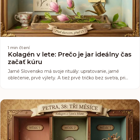
1
min čtení
Kolagén v lete: Prečo je jar ideálny čas
začať kúru
Jarné Slovensko má svoje rituály: upratovanie, jarné
oblečenie, prvé výlety. A tiež prvé tričko bez svetra, pri
ktorom si znova všímate, ako vaša pokožka vyzerá v
prirodzenom svetle. Ak začnete kolagénnu kúru teraz, v
apríli alebo máji, vaše telo bude mať 8 až 12 týždňov na
to, aby efekt bol viditeľný práve vtedy, kedy ho chcete.