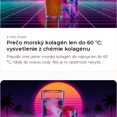
2
min čtení
Prečo morský kolagén len do 60 °C:
vysvetlenie z chémie kolagénu
Pravidlo znie jasne: morský kolagén do nápoja len do 60
°C, nikdy do vriacej vody. Nie je to opatrnosť navyše.
Vyplýva to priamo zo zloženia rybieho kolagénu, ktoré sa
líši od hovädzieho.