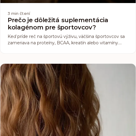
3
min čtení
Prečo je dôležitá suplementácia
kolagénom pre športovcov?
Keď príde reč na športovú výživu, väčšina športovcov sa
zameriava na proteíny, BCAA, kreatín alebo vitamíny.
Mnohým ale vôbec nenapadne kolagén. Tento menej
známy, no veľmi dôležitý doplnok si zaslúži vašu
pozornosť. Prečo? Pretože kolagén nie je len o zdravej
pokožke a vlasoch, ale predovšetkým o podpore svalov,
kĺbov a šliach, teda tých častí tela, ktoré každý športovec
zaťažuje na maximum.