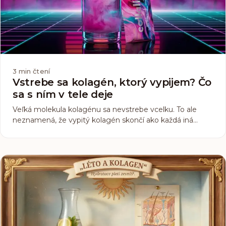
3
min čtení
Vstrebe sa kolagén, ktorý vypijem? Čo
sa s ním v tele deje
Veľká molekula kolagénu sa nevstrebe vcelku. To ale
neznamená, že vypitý kolagén skončí ako každá iná
bielkovina. Čo o jeho vstrebávaní ukazuje ľudská štúdia,
ktorá zmerala, čo po vypití naozaj skončí v krvi.