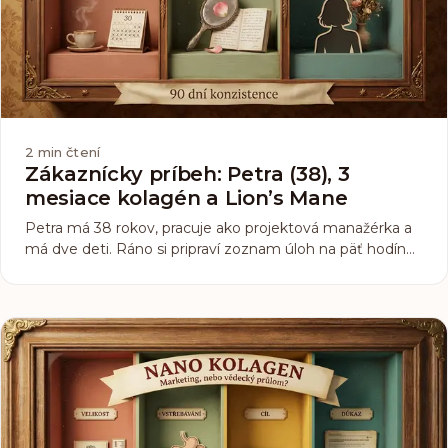
2
min čtení
Zákaznícky príbeh: Petra (38), 3
mesiace kolagén a Lion’s Mane
Petra má 38 rokov, pracuje ako projektová manažérka a
má dve deti. Ráno si pripraví zoznam úloh na päť hodín
dopredu, popoludní zistí, že splnila polovicu. Väčšina dní je
o tom bojovať. Pred tromi mesiacmi sme jej položili
jednoduchú otázku: čo by ste chceli, aby sa zmenilo?