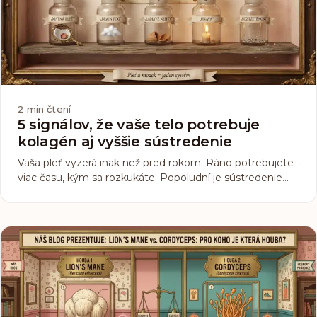
2
min čtení
5 signálov, že vaše telo potrebuje
kolagén aj vyššie sústredenie
Vaša pleť vyzerá inak než pred rokom. Ráno potrebujete
viac času, kým sa rozkukáte. Popoludní je sústredenie
otázkou vôle. Tieto signály zvyčajne chodia spolu. A nie
sú náhoda.