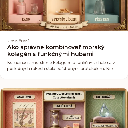
2
min čtení
Ako správne kombinovať morský
kolagén s funkčnými hubami
Kombinácia morského kolagénu a funkčných húb sa v
posledných rokoch stala obľúbeným protokolom. Nie
každý však vie, ako to urobiť, aby oba doplnky pracovali
čo najlepšie. Načasovanie, dávka, kombinácia s jedlom.
Tu je praktický sprievodca.