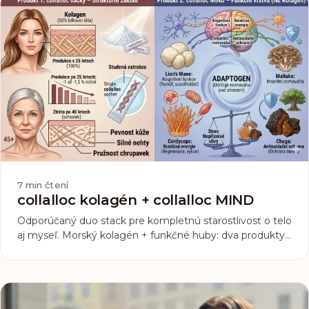
marketingového balastu. Zakladateľ značky collalloc
Záviš Lacina sa v rozhovore pre magazín HROT
rozhovoril o tom, prečo sa rozhodli vsadiť na čistotu a
úprimnosť a prečo namiesto Paríža momentálne
dobývajú divoké trhy v Indonézii či Etiópii.
7
min čtení
collalloc kolagén + collalloc MIND
Odporúčaný duo stack pre kompletnú starostlivosť o telo
aj myseľ. Morský kolagén + funkčné huby: dva produkty,
jedna synergia.