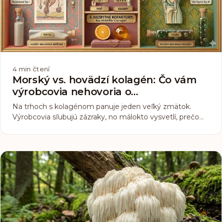
4
min čtení
Morský vs. hovädzí kolagén: Čo vám
výrobcovia nehovoria o
vstrebateľnosti
Na trhoch s kolagénom panuje jeden veľký zmätok.
Výrobcovia sľubujú zázraky, no málokto vysvetlí, prečo
jeden produkt funguje a druhý nie. Hovädzí alebo
morský? 2 000 mg alebo 10 000 mg? Odpoveď závisí
od jedného čísla, ktoré väčšina etikiet zámerne skrýva:
molekulárna hmotnosť.