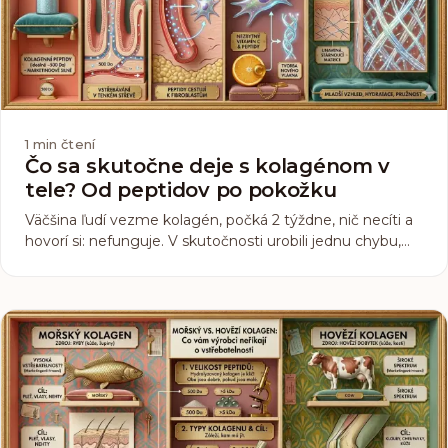
1
min čtení
Čo sa skutočne deje s kolagénom v
tele? Od peptidov po pokožku
Väčšina ľudí vezme kolagén, počká 2 týždne, nič necíti a
hovorí si: nefunguje. V skutočnosti urobili jednu chybu,
nerozumeli tomu, čo sa vo vnútri tela skutočne deje.
Kolagénové peptidy nepracujú ako tabletka na bolesť
hlavy. Ide o biologický signál s časovým oneskorením.