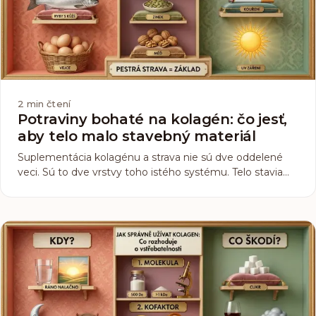
2
min čtení
Potraviny bohaté na kolagén: čo jesť,
aby telo malo stavebný materiál
Suplementácia kolagénu a strava nie sú dve oddelené
veci. Sú to dve vrstvy toho istého systému. Telo stavia
kolagén z aminokyselín v jedle a potrebuje k tomu
vitamín C, zinok a meď.