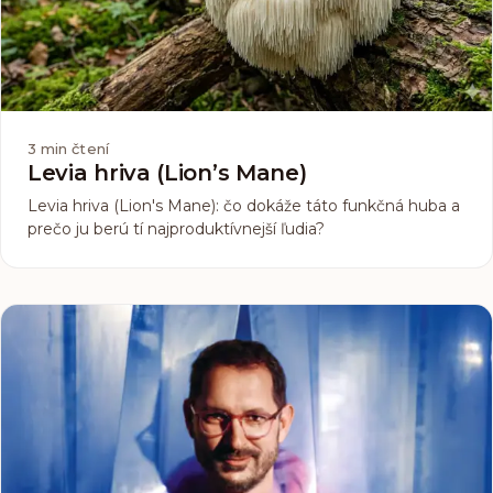
3
min čtení
Levia hriva (Lion’s Mane)
Levia hriva (Lion's Mane): čo dokáže táto funkčná huba a
prečo ju berú tí najproduktívnejší ľudia?