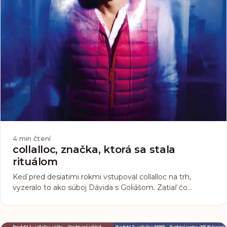
4
min čtení
collalloc, značka, ktorá sa stala
rituálom
Keď pred desiatimi rokmi vstupoval collalloc na trh,
vyzeralo to ako súboj Dávida s Goliášom. Zatiaľ čo
farmaceutické korporácie chrlili obrovské tablety s
chuťou chemickej jahody, malá firma balila v garáži čistý
morský prášok, navyše zámerne bez zbytočného