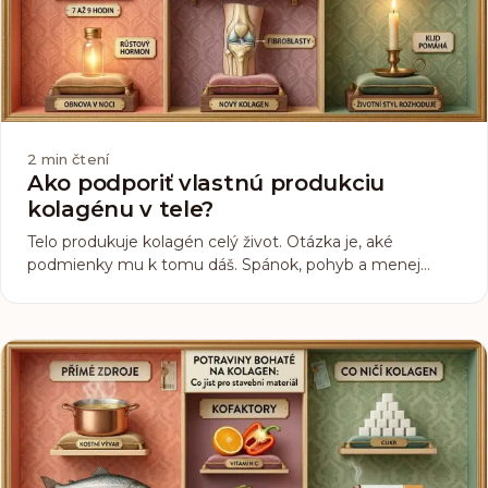
2
min čtení
Ako podporiť vlastnú produkciu
kolagénu v tele?
Telo produkuje kolagén celý život. Otázka je, aké
podmienky mu k tomu dáš. Spánok, pohyb a menej
stresu sú kolagénové stratégie rovnako ako vrecúško s
peptidmi.