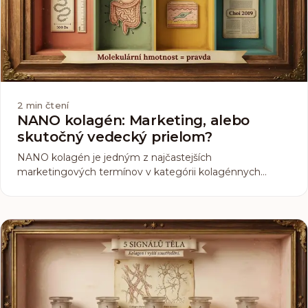
2
min čtení
NANO kolagén: Marketing, alebo
skutočný vedecký prielom?
NANO kolagén je jedným z najčastejších
marketingových termínov v kategórii kolagénnych
suplementov. Niektoré značky ho prezentujú ako
revolučný prielom. Iné o ňom vôbec nehovoria. Ako to
teda je: je NANO kolagén skutočný prínos, alebo len
značka na etikete?