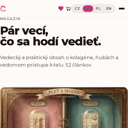
CZ
SK
PL
EN
MAGAZÍN
Pár vecí,
čo sa hodí vedieť.
Vedecký a praktický obsah o kolagéne, hubách a
vedomom prístupe k telu.
52 článkov.