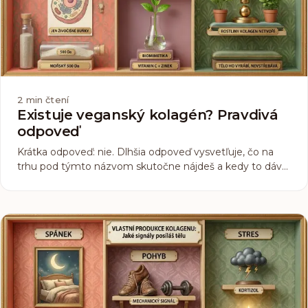
2
min čtení
Existuje veganský kolagén? Pravdivá
odpoveď
Krátka odpoveď: nie. Dlhšia odpoveď vysvetľuje, čo na
trhu pod týmto názvom skutočne nájdeš a kedy to dáva
zmysel.