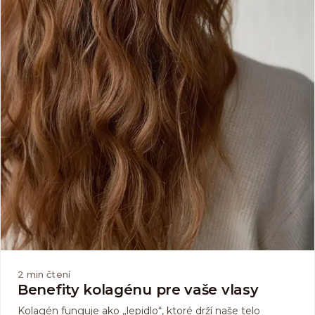
2
min čtení
Benefity kolagénu pre vaše vlasy
Kolagén funguje ako „lepidlo“, ktoré drží naše telo