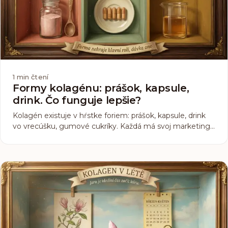
1
min čtení
Formy kolagénu: prášok, kapsule,
drink. Čo funguje lepšie?
Kolagén existuje v hŕstke foriem: prášok, kapsule, drink
vo vrecúšku, gumové cukríky. Každá má svoj marketing.
Keď sa však opýtate na tvrdé dáta, situácia sa upokojí na
jednoduchý záver: záleží predovšetkým od dávky a
kvality peptidov, nie od obalu.