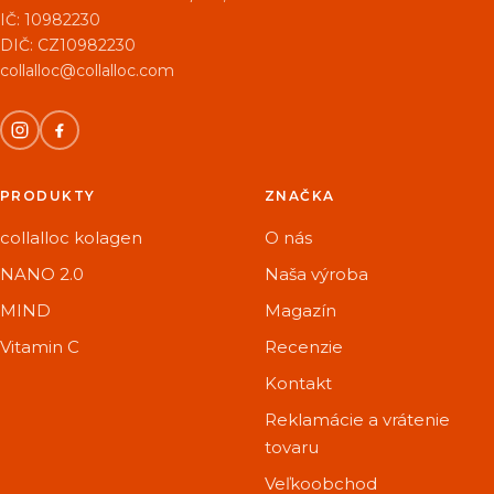
IČ: 10982230
DIČ: CZ10982230
collalloc@collalloc.com
PRODUKTY
ZNAČKA
collalloc kolagen
O nás
NANO 2.0
Naša výroba
MIND
Magazín
Vitamin C
Recenzie
Kontakt
Reklamácie a vrátenie
tovaru
Veľkoobchod