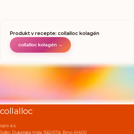
Produkt v recepte
:
collalloc kolagén
collalloc kolagén
→
collalloc
opio a.s.
Sídlo:
Dukelská třída 1562/57d, Brno 61400