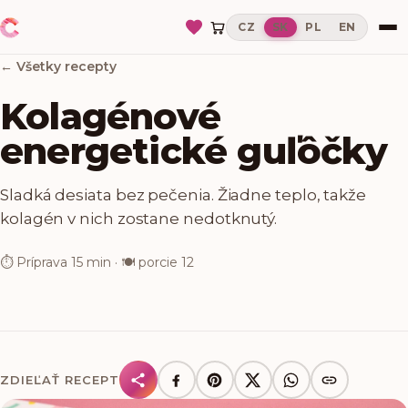
CZ
SK
PL
EN
← Všetky recepty
Kolagénové
energetické guľôčky
Sladká desiata bez pečenia. Žiadne teplo, takže
kolagén v nich zostane nedotknutý.
⏱
Príprava
15 min
· 🍽
porcie
12
ZDIEĽAŤ RECEPT