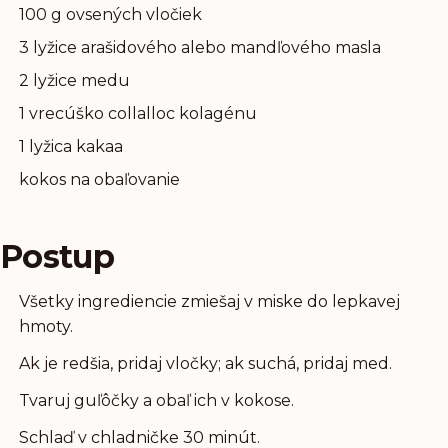
100 g ovsených vločiek
3 lyžice arašidového alebo mandľového masla
2 lyžice medu
1 vrecúško collalloc kolagénu
1 lyžica kakaa
kokos na obaľovanie
Postup
Všetky ingrediencie zmiešaj v miske do lepkavej
hmoty.
Ak je redšia, pridaj vločky; ak suchá, pridaj med.
Tvaruj guľôčky a obaľ ich v kokose.
Schlaď v chladničke 30 minút.