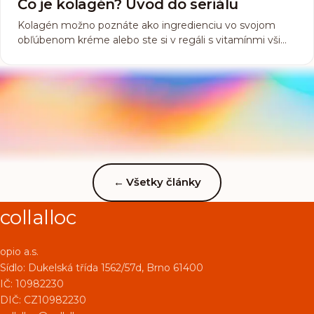
Čo je kolagén? Úvod do seriálu
Kolagén možno poznáte ako ingredienciu vo svojom
obľúbenom kréme alebo ste si v regáli s vitamínmi všimli
výživový doplnok, ktorý ho obsahuje, alebo ste o ňom len
niekde niečo zachytili, pretože sa v poslednom čase o
ňom dosť hovorí. Čo ale skutočne ten kolagén je...
←
Všetky články
collalloc
opio a.s.
Sídlo:
Dukelská třída 1562/57d, Brno 61400
IČ: 10982230
DIČ: CZ10982230