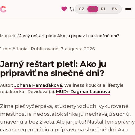
CZ
SK
PL
EN
Magazín
/
Jarný reštart pleti: Ako ju pripraviť na slnečné dni?
1
min čítania
· Publikované: 7. augusta 2026
Jarný reštart pleti: Ako ju
pripraviť na slnečné dni?
Autor:
Johana Hamaďáková
,
Wellness koučka a lifestyle
redaktorka
·
Revidoval(a):
MUDr. Dagmar Lacinová
Zima pleť vyčerpáva, studený vzduch, vykurované
miestnosti a nedostatok slnka ju nechávajú suchú,
unavenú a bez života. Ale jar je tu! Nastal ten správny
čas na regeneráciu a prípravu na slnečné dni. Ako