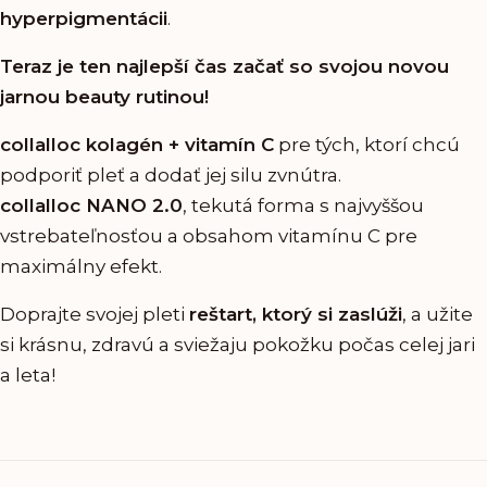
hyperpigmentácii
.
Teraz je ten najlepší čas začať so svojou novou
jarnou beauty rutinou!
collalloc kolagén + vitamín C
pre tých, ktorí chcú
podporiť pleť a dodať jej silu zvnútra.
collalloc NANO 2.0
, tekutá forma s najvyššou
vstrebateľnosťou a obsahom vitamínu C pre
maximálny efekt.
Doprajte svojej pleti
reštart, ktorý si zaslúži
, a užite
si krásnu, zdravú a sviežaju pokožku počas celej jari
a leta!