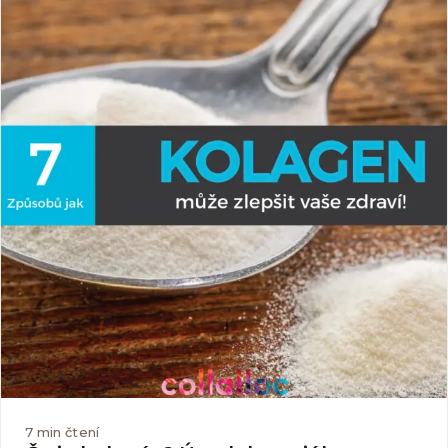
zaťažuje na maximum.
7
min čtení