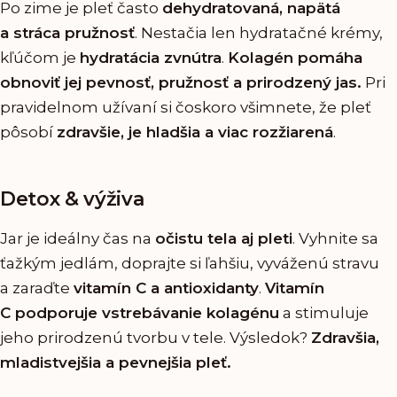
Po zime je pleť často
dehydratovaná, napätá
a stráca pružnosť
. Nestačia len hydratačné krémy,
kľúčom je
hydratácia zvnútra
.
Kolagén pomáha
obnoviť jej pevnosť, pružnosť a prirodzený jas.
Pri
pravidelnom užívaní si čoskoro všimnete, že pleť
pôsobí
zdravšie, je hladšia a viac rozžiarená
.
Detox
&
výživa
Jar je ideálny čas na
očistu tela aj pleti
. Vyhnite sa
ťažkým jedlám, doprajte si ľahšiu, vyváženú stravu
a zaraďte
vitamín C a antioxidanty
.
Vitamín
C podporuje vstrebávanie kolagénu
a stimuluje
jeho prirodzenú tvorbu v tele. Výsledok?
Zdravšia,
mladistvejšia a pevnejšia pleť.