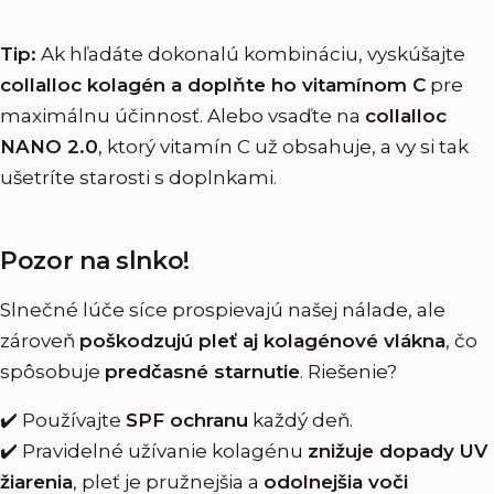
Tip:
Ak hľadáte dokonalú kombináciu, vyskúšajte
collalloc kolagén a doplňte ho vitamínom C
pre
maximálnu účinnosť. Alebo vsaďte na
collalloc
NANO 2.0
, ktorý vitamín C už obsahuje, a vy si tak
ušetríte starosti s doplnkami.
Pozor na slnko!
Slnečné lúče síce prospievajú našej nálade, ale
zároveň
poškodzujú pleť aj kolagénové vlákna
, čo
spôsobuje
predčasné starnutie
. Riešenie?
✔️ Používajte
SPF ochranu
každý deň.
✔️ Pravidelné užívanie kolagénu
znižuje dopady UV
žiarenia
, pleť je pružnejšia a
odolnejšia voči