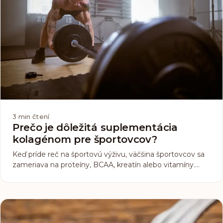
3
min čtení
Prečo je dôležitá suplementácia
kolagénom pre športovcov?
Keď príde reč na športovú výživu, väčšina športovcov sa
zameriava na proteíny, BCAA, kreatín alebo vitamíny.
Mnohým ale vôbec nenapadne kolagén. Tento menej
známy, no veľmi dôležitý doplnok si zaslúži vašu
pozornosť. Prečo? Pretože kolagén nie je len o zdravej
pokožke a vlasoch, ale predovšetkým o podpore svalov,
kĺbov a šliach, teda tých častí tela, ktoré každý športovec