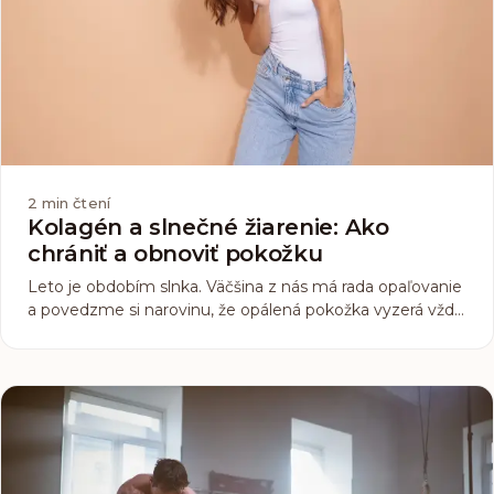
2
min čtení
Kolagén a slnečné žiarenie: Ako
chrániť a obnoviť pokožku
Leto je obdobím slnka. Väčšina z nás má rada opaľovanie
a povedzme si narovinu, že opálená pokožka vyzerá vždy
„krajšie“. Opaľovanie však nie je tým najzdravším
procesom pre pokožku. Poškodenie kože slnečným
žiarením vzniká dlhodobým alebo nadmerným
vystavením ultrafialovému (UV) žiareniu…