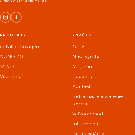
collalloc@collalloc.com
PRODUKTY
ZNAČKA
collalloc kolagen
O nás
NANO 2.0
Naša výroba
MIND
Magazín
Vitamin C
Recenzie
Kontakt
Reklamácie a vrátenie
tovaru
Veľkoobchod
Influencing
Pre novinárov