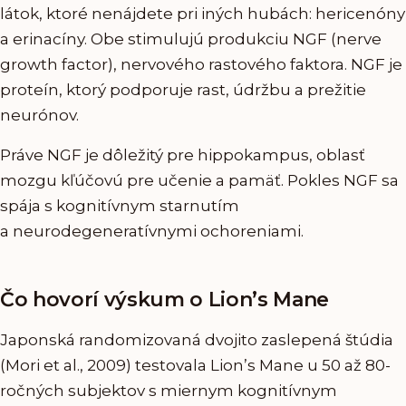
látok, ktoré nenájdete pri iných hubách: hericenóny
a erinacíny. Obe stimulujú produkciu NGF (nerve
growth factor), nervového rastového faktora. NGF je
proteín, ktorý podporuje rast, údržbu a prežitie
neurónov.
Práve NGF je dôležitý pre hippokampus, oblasť
mozgu kľúčovú pre učenie a pamäť. Pokles NGF sa
spája s kognitívnym starnutím
a neurodegeneratívnymi ochoreniami.
Čo hovorí výskum o Lion’s Mane
Japonská randomizovaná dvojito zaslepená štúdia
(Mori et al., 2009) testovala Lion’s Mane u 50 až 80-
ročných subjektov s miernym kognitívnym