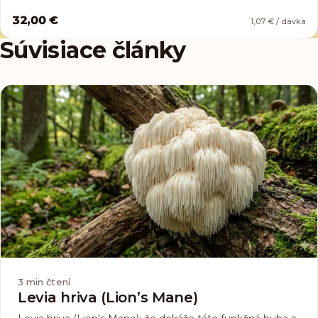
32,00 €
1,07 € / dávka
Súvisiace články
3
min čtení
Levia hriva (Lion’s Mane)