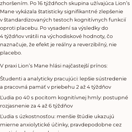
zhoršením. Po 16 týždňoch skupina užívajúca Lion’s
Mane vykázala štatisticky signifikantné zlepšenie
v štandardizovaných testoch kognitívnych funkcií
oproti placebu. Po vysadení sa výsledky do
4 týždňov vrátili na východiskové hodnoty, čo
naznačuje, že efekt je reálny a reverzibilný, nie
placebo.
V praxi Lion’s Mane hlási najčastejší prínos:
Študenti a analyticky pracujúci: lepšie sústredenie
a pracovná pamäť v priebehu 2 až 4 týždňov
Ľudia po 40 s pocitom kognitívnej hmly: postupné
rozjasnenie za 4 až 6 týždňov
Ľudia s úzkostnosťou: menšie štúdie ukazujú
mierne anxiolytické účinky, pravdepodobne cez