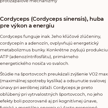
protizápalové mechanizmy
Cordyceps (Cordyceps sinensis), huba
pre výkon a energiu
Cordyceps funguje inak. Jeho kľúčové zlúčeniny,
cordycepín a adenozín, ovplyvňujú energetický
metabolizmus bunky. Konkrétne zvyšujú produkciu
ATP (adenozíntrifosfátu), primárneho
energetického nosiča vo svaloch.
Štúdie na športovcoch preukázali zvýšenie VO2 max
(maximálnej spotreby kyslíka) a odsunutie svalovej
únavy pri aeróbnej záťaži. Cordyceps je preto
obľúbený pri vytrvalostných športovcoch, no jeho
efekty boli pozorované aj pri kognitívnej únave,
fyzická a mentálna energia sú často prepojené.