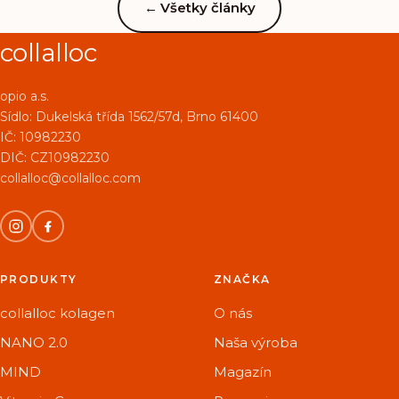
←
Všetky články
collalloc
opio a.s.
Sídlo:
Dukelská třída 1562/57d, Brno 61400
IČ: 10982230
DIČ: CZ10982230
collalloc@collalloc.com
PRODUKTY
ZNAČKA
collalloc kolagen
O nás
NANO 2.0
Naša výroba
MIND
Magazín