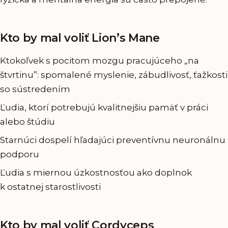
Kto by mal voliť Lion’s Mane
Ktokoľvek s pocitom mozgu pracujúceho „na
štvrtinu”: spomalené myslenie, zábudlivosť, ťažkosti
so sústredením
Ľudia, ktorí potrebujú kvalitnejšiu pamäť v práci
alebo štúdiu
Starnúci dospelí hľadajúci preventívnu neuronálnu
podporu
Ľudia s miernou úzkostnosťou ako doplnok
k ostatnej starostlivosti
Kto by mal voliť Cordyceps