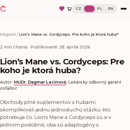
CZ
SK
PL
EN
Magazín
/
Lion’s Mane vs. Cordyceps: Pre koho je ktorá huba?
2
min čítania
· Publikované: 28. apríla 2026
Lion’s Mane vs. Cordyceps: Pre
koho je ktorá huba?
Autor:
MUDr. Dagmar Lacinová
,
Lekársky odborný garant
collalloc
Obchody plné suplementov s hubami
skomplikovali jednu jednoduchú otázku: kto
potrebuje čo. Lion's Mane a Cordyceps sú si v
jednom podobné, oba sú adaptogény s