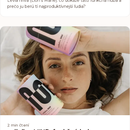
Levia hriva (Lion's Mane): čo dokáže táto funkčná huba a
prečo ju berú tí najproduktívnejší ľudia?
2
min čtení