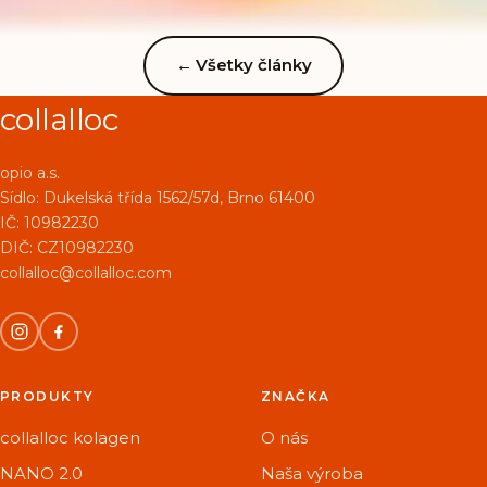
←
Všetky články
collalloc
opio a.s.
Sídlo:
Dukelská třída 1562/57d, Brno 61400
IČ: 10982230
DIČ: CZ10982230
collalloc@collalloc.com
PRODUKTY
ZNAČKA
collalloc kolagen
O nás
NANO 2.0
Naša výroba