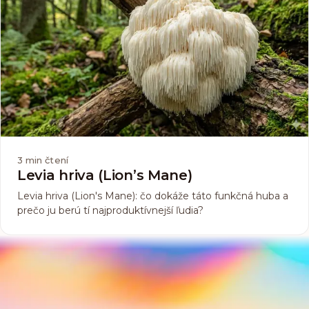
3
min čtení
Levia hriva (Lion’s Mane)
Levia hriva (Lion's Mane): čo dokáže táto funkčná huba a
prečo ju berú tí najproduktívnejší ľudia?