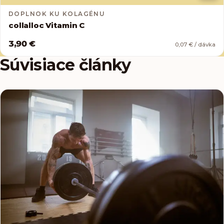
DOPLNOK KU KOLAGÉNU
collalloc Vitamin C
3,90 €
0,07 € / dávka
Súvisiace články