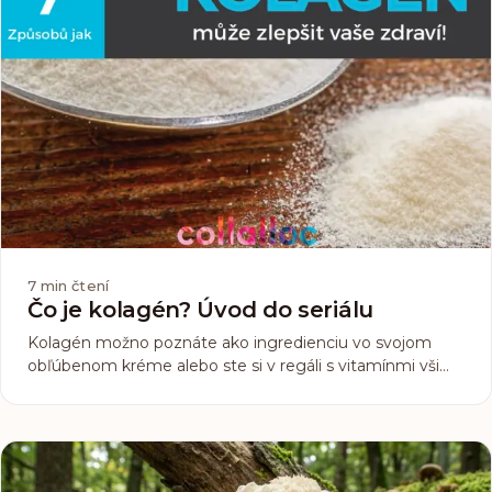
7
min čtení
Čo je kolagén? Úvod do seriálu
Kolagén možno poznáte ako ingredienciu vo svojom
obľúbenom kréme alebo ste si v regáli s vitamínmi všimli
výživový doplnok, ktorý ho obsahuje, alebo ste o ňom len
niekde niečo zachytili, pretože sa v poslednom čase o
ňom dosť hovorí. Čo ale skutočne ten kolagén je...