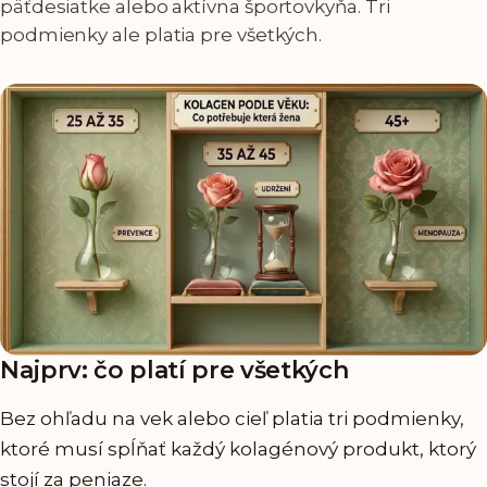
päťdesiatke alebo aktívna športovkyňa. Tri
podmienky ale platia pre všetkých.
Najprv: čo platí pre všetkých
Bez ohľadu na vek alebo cieľ platia tri podmienky,
ktoré musí spĺňať každý kolagénový produkt, ktorý
stojí za peniaze.