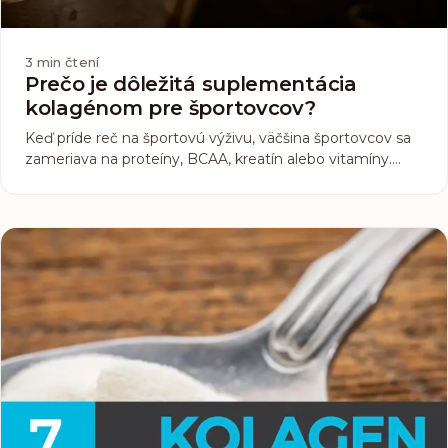
3
min čtení
Prečo je dôležitá suplementácia
kolagénom pre športovcov?
Keď príde reč na športovú výživu, väčšina športovcov sa
zameriava na proteíny, BCAA, kreatín alebo vitamíny.
Mnohým ale vôbec nenapadne kolagén. Tento menej
známy, no veľmi dôležitý doplnok si zaslúži vašu
pozornosť. Prečo? Pretože kolagén nie je len o zdravej
pokožke a vlasoch, ale predovšetkým o podpore svalov,
kĺbov a šliach, teda tých častí tela, ktoré každý športovec
zaťažuje na maximum.