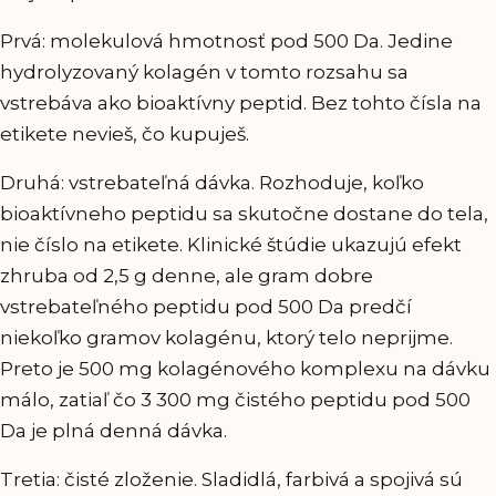
Prvá: molekulová hmotnosť pod 500 Da. Jedine
hydrolyzovaný kolagén v tomto rozsahu sa
vstrebáva ako bioaktívny peptid. Bez tohto čísla na
etikete nevieš, čo kupuješ.
Druhá: vstrebateľná dávka. Rozhoduje, koľko
bioaktívneho peptidu sa skutočne dostane do tela,
nie číslo na etikete. Klinické štúdie ukazujú efekt
zhruba od 2,5 g denne, ale gram dobre
vstrebateľného peptidu pod 500 Da predčí
niekoľko gramov kolagénu, ktorý telo neprijme.
Preto je 500 mg kolagénového komplexu na dávku
málo, zatiaľ čo 3 300 mg čistého peptidu pod 500
Da je plná denná dávka.
Tretia: čisté zloženie. Sladidlá, farbivá a spojivá sú