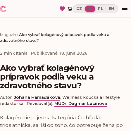
CZ
SK
PL
EN
Magazín
/
Ako vybrať kolagénový prípravok podľa veku a
zdravotného stavu?
2
min čítania
· Publikované: 18. júna 2026
Ako vybrať kolagénový
prípravok podľa veku a
zdravotného stavu?
Autor:
Johana Hamaďáková
,
Wellness koučka a lifestyle
redaktorka
·
Revidoval(a):
MUDr. Dagmar Lacinová
Kolagén nie je jedna kategória. Čo hľadá
tridsiatnička, sa líši od toho, čo potrebuje žena po