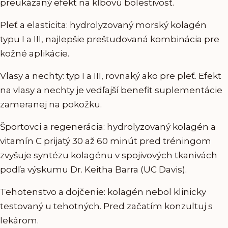
preukázaný efekt na kĺbovú bolestivosť.
Pleť a elasticita: hydrolyzovaný morský kolagén
typu I a III, najlepšie preštudovaná kombinácia pre
kožné aplikácie.
Vlasy a nechty: typ I a III, rovnaký ako pre pleť. Efekt
na vlasy a nechty je vedľajší benefit suplementácie
zameranej na pokožku.
Športovci a regenerácia: hydrolyzovaný kolagén a
vitamín C prijatý 30 až 60 minút pred tréningom
zvyšuje syntézu kolagénu v spojivových tkanivách
podľa výskumu Dr. Keitha Barra (UC Davis).
Tehotenstvo a dojčenie: kolagén nebol klinicky
testovaný u tehotných. Pred začatím konzultuj s
lekárom.