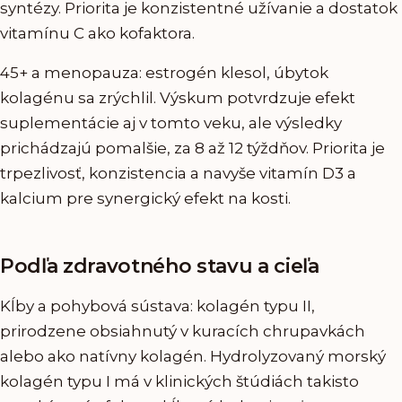
syntézy. Priorita je konzistentné užívanie a dostatok
vitamínu C ako kofaktora.
45+ a menopauza: estrogén klesol, úbytok
kolagénu sa zrýchlil. Výskum potvrdzuje efekt
suplementácie aj v tomto veku, ale výsledky
prichádzajú pomalšie, za 8 až 12 týždňov. Priorita je
trpezlivosť, konzistencia a navyše vitamín D3 a
kalcium pre synergický efekt na kosti.
Podľa zdravotného stavu a cieľa
Kĺby a pohybová sústava: kolagén typu II,
prirodzene obsiahnutý v kuracích chrupavkách
alebo ako natívny kolagén. Hydrolyzovaný morský
kolagén typu I má v klinických štúdiách takisto