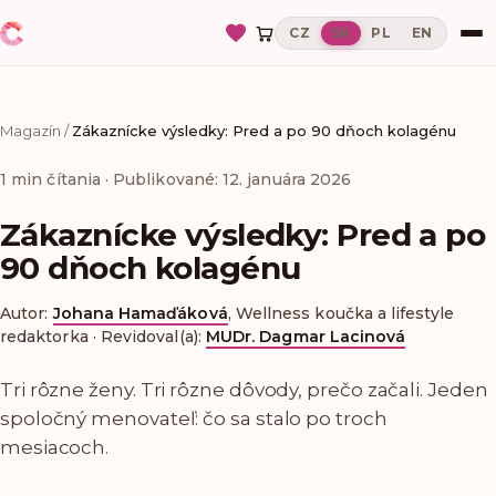
CZ
SK
PL
EN
Magazín
/
Zákaznícke výsledky: Pred a po 90 dňoch kolagénu
1
min čítania
· Publikované: 12. januára 2026
Zákaznícke výsledky: Pred a po
90 dňoch kolagénu
Autor:
Johana Hamaďáková
,
Wellness koučka a lifestyle
redaktorka
·
Revidoval(a):
MUDr. Dagmar Lacinová
Tri rôzne ženy. Tri rôzne dôvody, prečo začali. Jeden
spoločný menovateľ: čo sa stalo po troch
mesiacoch.