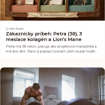
2
min čtení
Zákaznícky príbeh: Petra (38), 3
mesiace kolagén a Lion’s Mane
Petra má 38 rokov, pracuje ako projektová manažérka a
má dve deti. Ráno si pripraví zoznam úloh na päť hodín
dopredu, popoludní zistí, že splnila polovicu. Väčšina dní je
o tom bojovať. Pred tromi mesiacmi sme jej položili
jednoduchú otázku: čo by ste chceli, aby sa zmenilo?