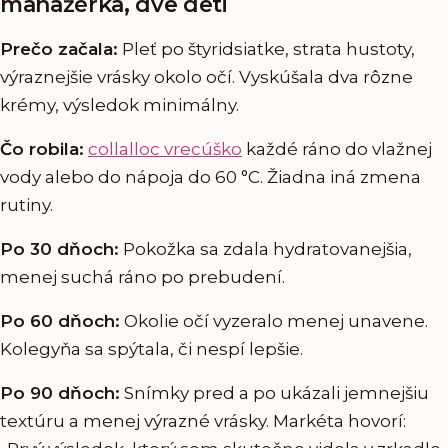
manažérka, dve deti
Prečo začala:
Pleť po štyridsiatke, strata hustoty,
výraznejšie vrásky okolo očí. Vyskúšala dva rôzne
krémy, výsledok minimálny.
Čo robila:
collalloc vrecúško
každé ráno do vlažnej
vody alebo do nápoja do 60 °C. Žiadna iná zmena
rutiny.
Po 30 dňoch:
Pokožka sa zdala hydratovanejšia,
menej suchá ráno po prebudení.
Po 60 dňoch:
Okolie očí vyzeralo menej unavene.
Kolegyňa sa spýtala, či nespí lepšie.
Po 90 dňoch:
Snímky pred a po ukázali jemnejšiu
textúru a menej výrazné vrásky. Markéta hovorí: