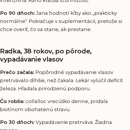
intenzívna. Ráno kratšia stuhnutosť.
Po 90 dňoch:
Jana hodnotí kĺby ako „prakticky
normálne". Pokračuje v suplementácii, pretože si
chce overiť, čo sa stane, ak prestane.
Radka, 38 rokov, po pôrode,
vypadávanie vlasov
Prečo začala:
Popôrodné vypadávanie vlasov
pretrvávalo dlhšie, než čakala. Lekár vylúčil deficit
železa. Hľadala prirodzenú podporu.
Čo robila:
collalloc vrecúško denne, pridala
biotínom obohatenú stravu.
Po 30 dňoch:
Vypadávanie pretrváva. Žiadna