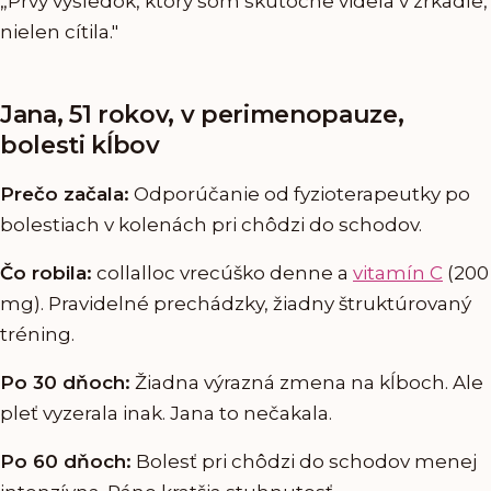
„Prvý výsledok, ktorý som skutočne videla v zrkadle,
nielen cítila."
Jana, 51 rokov, v perimenopauze,
bolesti kĺbov
Prečo začala:
Odporúčanie od fyzioterapeutky po
bolestiach v kolenách pri chôdzi do schodov.
Čo robila:
collalloc vrecúško denne a
vitamín C
(200
mg). Pravidelné prechádzky, žiadny štruktúrovaný
tréning.
Po 30 dňoch:
Žiadna výrazná zmena na kĺboch. Ale
pleť vyzerala inak. Jana to nečakala.
Po 60 dňoch:
Bolesť pri chôdzi do schodov menej