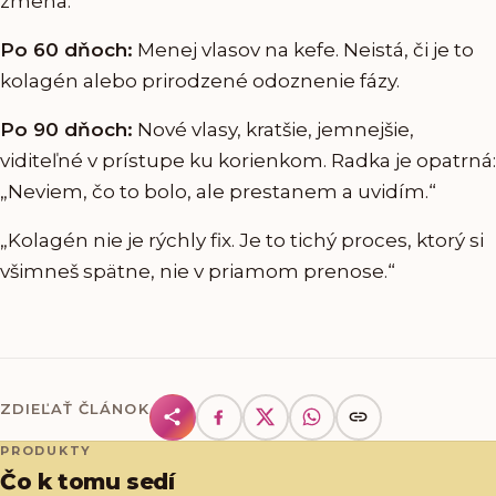
zmena.
Po 60 dňoch:
Menej vlasov na kefe. Neistá, či je to
kolagén alebo prirodzené odoznenie fázy.
Po 90 dňoch:
Nové vlasy, kratšie, jemnejšie,
viditeľné v prístupe ku korienkom. Radka je opatrná:
„Neviem, čo to bolo, ale prestanem a uvidím.“
„Kolagén nie je rýchly fix. Je to tichý proces, ktorý si
všimneš spätne, nie v priamom prenose.“
ZDIEĽAŤ ČLÁNOK
PRODUKTY
Čo k tomu sedí