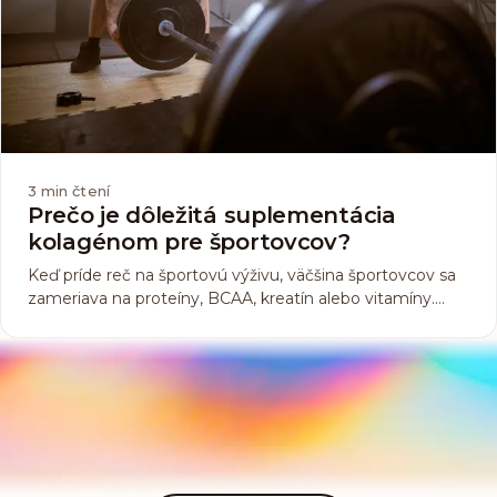
3
min čtení
Prečo je dôležitá suplementácia
kolagénom pre športovcov?
Keď príde reč na športovú výživu, väčšina športovcov sa
zameriava na proteíny, BCAA, kreatín alebo vitamíny.
Mnohým ale vôbec nenapadne kolagén. Tento menej
známy, no veľmi dôležitý doplnok si zaslúži vašu
pozornosť. Prečo? Pretože kolagén nie je len o zdravej
pokožke a vlasoch, ale predovšetkým o podpore svalov,
kĺbov a šliach, teda tých častí tela, ktoré každý športovec
zaťažuje na maximum.