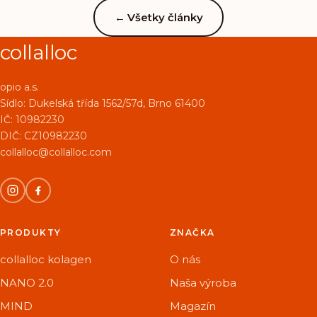
←
Všetky články
collalloc
opio a.s.
Sídlo:
Dukelská třída 1562/57d, Brno 61400
IČ: 10982230
DIČ: CZ10982230
collalloc@collalloc.com
PRODUKTY
ZNAČKA
collalloc kolagen
O nás
NANO 2.0
Naša výroba
MIND
Magazín