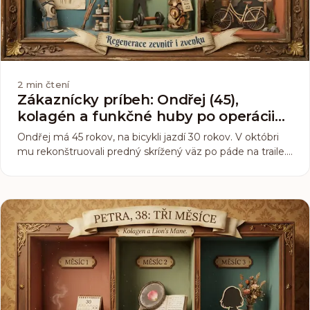
2
min čtení
Zákaznícky príbeh: Ondřej (45),
kolagén a funkčné huby po operácii
kolena
Ondřej má 45 rokov, na bicykli jazdí 30 rokov. V októbri
mu rekonštruovali predný skrížený väz po páde na traile.
Operácia prebehla bez komplikácií. Čo nasledovalo, už
také priamočiare nebolo. Tu je jeho šesťmesačný zápas o
návrat do sedla.