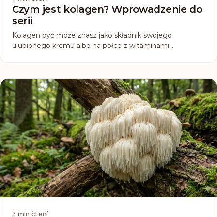
Czym jest kolagen? Wprowadzenie do
serii
Kolagen być może znasz jako składnik swojego
ulubionego kremu albo na półce z witaminami
zauważyłaś suplement diety, który go zawiera, albo tylko
gdzieś coś o nim słyszałaś, bo w ostatnim czasie sporo
się o nim mówi. Czym tak naprawdę jest ten kolagen...
3
min čtení