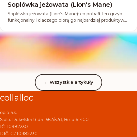
Soplówka jeżowata (Lion's Mane)
Soplówka jeżowata (Lion's Mane): co potrafi ten grzyb
funkcjonalny i dlaczego biorą go najbardziej produktywni
ludzie?
←
Wszystkie artykuły
collalloc
opio a.s.
Sídlo:
Dukelská třída 1562/57d, Brno 61400
IČ: 10982230
DIČ: CZ10982230