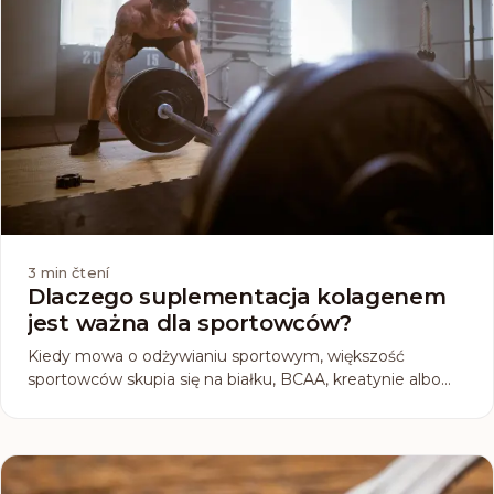
3
min čtení
Dlaczego suplementacja kolagenem
jest ważna dla sportowców?
Kiedy mowa o odżywianiu sportowym, większość
sportowców skupia się na białku, BCAA, kreatynie albo
witaminach. Wielu w ogóle nie pomyśli o kolagenie. Ten
mniej znany, ale bardzo ważny suplement zasługuje na
twoją uwagę. Dlaczego? Bo kolagen nie dotyczy tylko
zdrowej skóry i włosów, lecz przede wszystkim wsparcia