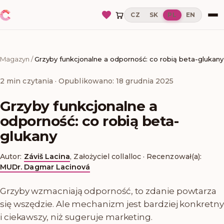
CZ
SK
PL
EN
Magazyn
/
Grzyby funkcjonalne a odporność: co robią beta-glukany
2
min czytania
· Opublikowano: 18 grudnia 2025
Grzyby funkcjonalne a
odporność: co robią beta-
glukany
Autor:
Záviš Lacina
,
Założyciel collalloc
·
Recenzował(a):
MUDr. Dagmar Lacinová
Grzyby wzmacniają odporność, to zdanie powtarza
się wszędzie. Ale mechanizm jest bardziej konkretny
i ciekawszy, niż sugeruje marketing.