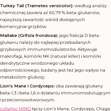
Turkey Tail (Trametes versicolor):
według analizy
chemicznej zawiera aż 60,79 % beta-glukanów,
najwyższą zawartość wśród dostępnych
komercyjnie grzybów.
Maitake (Grifola frondosa):
jego frakcja D beta-
glukanu należy do najlepiej przebadanych
grzybowych immunomodulatorów. Aktywuje
makrofagi, komórki NK (natural killer) i komórki
dendrytyczne wrodzonego układu
odpornościowego, badany jest też jego wpływ na
metabolizm glukozy.
Lion’s Mane i Cordyceps:
oba zawierają glukany
beta-1,3 i beta-1,6 o działaniu immunomodulującym
i przeciwnowotworowym.
collalloc MIND
łączy Lion’s Mane, Cordyceps, Chaga