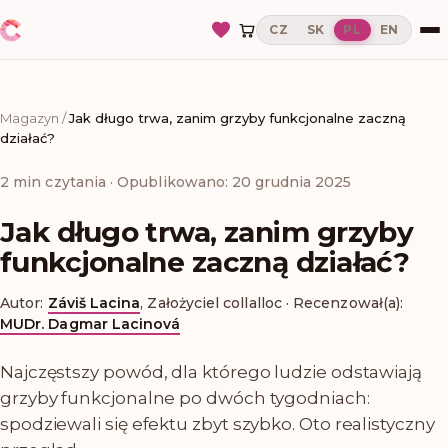
CZ
SK
PL
EN
Magazyn
/
Jak długo trwa, zanim grzyby funkcjonalne zaczną
działać?
2
min czytania
· Opublikowano: 20 grudnia 2025
Jak długo trwa, zanim grzyby
funkcjonalne zaczną działać?
Autor:
Záviš Lacina
,
Założyciel collalloc
·
Recenzował(a):
MUDr. Dagmar Lacinová
Najczęstszy powód, dla którego ludzie odstawiają
grzyby funkcjonalne po dwóch tygodniach:
spodziewali się efektu zbyt szybko. Oto realistyczny