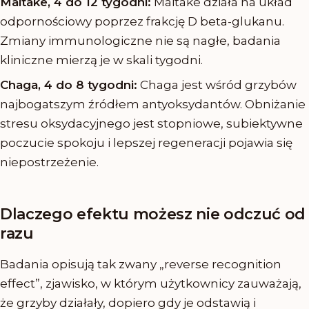
Maitake, 4 do 12 tygodni:
Maitake działa na układ
odpornościowy poprzez frakcję D beta-glukanu.
Zmiany immunologiczne nie są nagłe, badania
kliniczne mierzą je w skali tygodni.
Chaga, 4 do 8 tygodni:
Chaga jest wśród grzybów
najbogatszym źródłem antyoksydantów. Obniżanie
stresu oksydacyjnego jest stopniowe, subiektywne
poczucie spokoju i lepszej regeneracji pojawia się
niepostrzeżenie.
Dlaczego efektu możesz nie odczuć od
razu
Badania opisują tak zwany „reverse recognition
effect”, zjawisko, w którym użytkownicy zauważają,
że grzyby działały, dopiero gdy je odstawią i