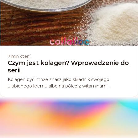
7
min čtení
Czym jest kolagen? Wprowadzenie do
serii
Kolagen być może znasz jako składnik swojego
ulubionego kremu albo na półce z witaminami
zauważyłaś suplement diety, który go zawiera, albo tylko
gdzieś coś o nim słyszałaś, bo w ostatnim czasie sporo
się o nim mówi. Czym tak naprawdę jest ten kolagen...