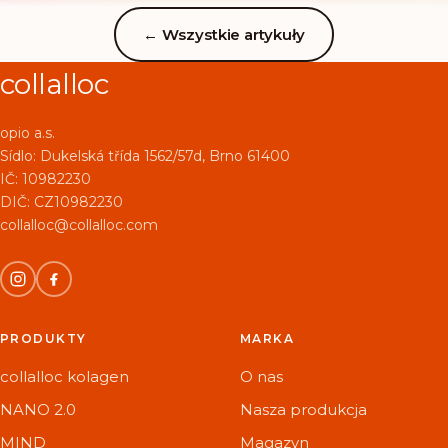
←
Wszystkie artykuły
collalloc
opio a.s.
Sídlo:
Dukelská třída 1562/57d, Brno 61400
IČ: 10982230
DIČ: CZ10982230
collalloc@collalloc.com
PRODUKTY
MARKA
collalloc kolagen
O nas
NANO 2.0
Nasza produkcja
MIND
Magazyn