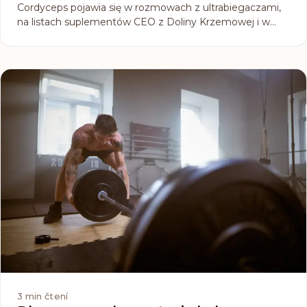
Cordyceps pojawia się w rozmowach z ultrabiegaczami,
na listach suplementów CEO z Doliny Krzemowej i w
marketingu, który obiecuje energię „bez kofeiny”.
Pytanie jest uzasadnione: czy stoi za tym coś, co
biologicznie działa, czy to tylko kolejny grzybowy trend?
3
min čtení