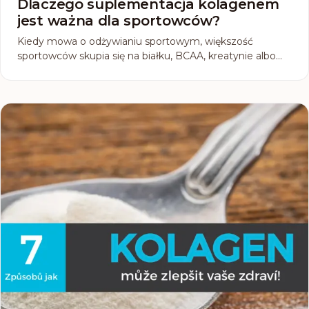
Dlaczego suplementacja kolagenem
jest ważna dla sportowców?
Kiedy mowa o odżywianiu sportowym, większość
sportowców skupia się na białku, BCAA, kreatynie albo
witaminach. Wielu w ogóle nie pomyśli o kolagenie. Ten
mniej znany, ale bardzo ważny suplement zasługuje na
twoją uwagę. Dlaczego? Bo kolagen nie dotyczy tylko
zdrowej skóry i włosów, lecz przede wszystkim wsparcia
mięśni, stawów i ścięgien, czyli tych części ciała, które
każdy sportowiec obciąża do maksimum.