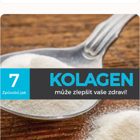
mniej znany, ale bardzo ważny suplement zasługuje na
twoją uwagę. Dlaczego? Bo kolagen nie dotyczy tylko
zdrowej skóry i włosów, lecz przede wszystkim wsparcia
mięśni, stawów i ścięgien, czyli tych części ciała, które
każdy sportowiec obciąża do maksimum.