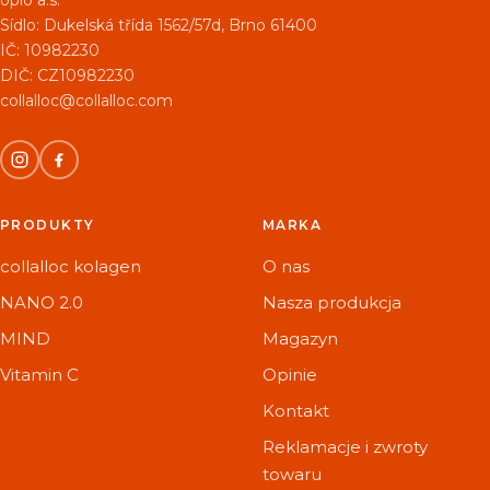
Sídlo:
Dukelská třída 1562/57d, Brno 61400
IČ: 10982230
DIČ: CZ10982230
collalloc@collalloc.com
PRODUKTY
MARKA
collalloc kolagen
O nas
NANO 2.0
Nasza produkcja
MIND
Magazyn
Vitamin C
Opinie
Kontakt
Reklamacje i zwroty
towaru