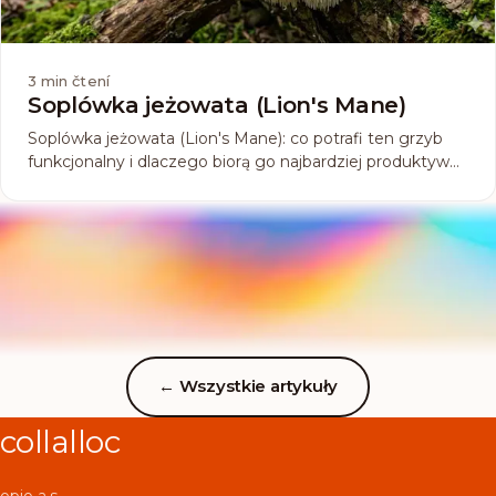
3
min čtení
Soplówka jeżowata (Lion's Mane)
Soplówka jeżowata (Lion's Mane): co potrafi ten grzyb
funkcjonalny i dlaczego biorą go najbardziej produktywni
ludzie?
←
Wszystkie artykuły
collalloc
opio a.s.