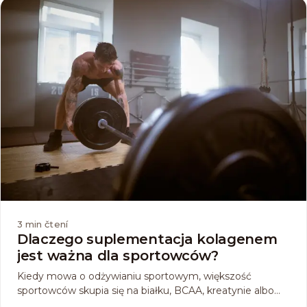
3
min čtení
Dlaczego suplementacja kolagenem
jest ważna dla sportowców?
Kiedy mowa o odżywianiu sportowym, większość
sportowców skupia się na białku, BCAA, kreatynie albo
witaminach. Wielu w ogóle nie pomyśli o kolagenie. Ten