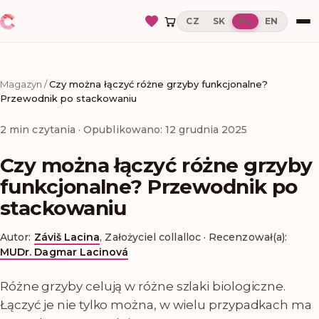
CZ
SK
PL
EN
Magazyn
/
Czy można łączyć różne grzyby funkcjonalne?
Przewodnik po stackowaniu
2
min czytania
· Opublikowano: 12 grudnia 2025
Czy można łączyć różne grzyby
funkcjonalne? Przewodnik po
stackowaniu
Autor:
Záviš Lacina
,
Założyciel collalloc
·
Recenzował(a):
MUDr. Dagmar Lacinová
Różne grzyby celują w różne szlaki biologiczne.
Łączyć je nie tylko można, w wielu przypadkach ma