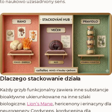
to naukowo uzasadniony sens.
Dlaczego stackowanie działa
Każdy grzyb funkcjonalny zawiera inne substancje
bioaktywne ukierunkowane na inne szlaki
biologiczne.
Lion’s Mane
, hericenony i erinacyny dla
neurogenezy. Cordyceps, kordycepina dla