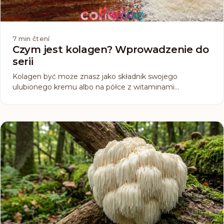
7
min čtení
Czym jest kolagen? Wprowadzenie do
serii
Kolagen być może znasz jako składnik swojego
ulubionego kremu albo na półce z witaminami
zauważyłaś suplement diety, który go zawiera, albo tylko
gdzieś coś o nim słyszałaś, bo w ostatnim czasie sporo
się o nim mówi. Czym tak naprawdę jest ten kolagen...