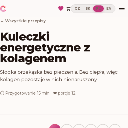
CZ
SK
PL
EN
← Wszystkie przepisy
Kuleczki
energetyczne z
kolagenem
Słodka przekąska bez pieczenia. Bez ciepła, więc
kolagen pozostaje w nich nienaruszony.
⏱
Przygotowanie
15 min
· 🍽
porcje
12