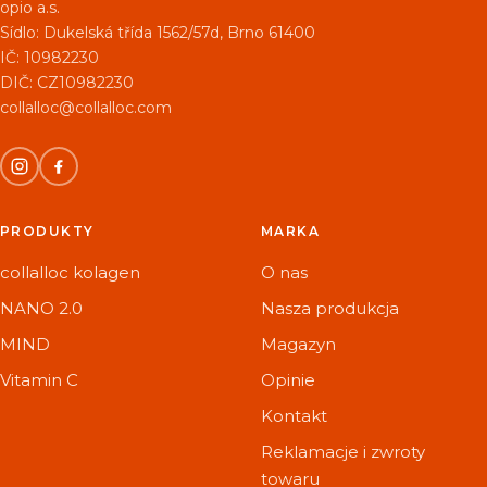
opio a.s.
Sídlo:
Dukelská třída 1562/57d, Brno 61400
IČ: 10982230
DIČ: CZ10982230
collalloc@collalloc.com
PRODUKTY
MARKA
collalloc kolagen
O nas
NANO 2.0
Nasza produkcja
MIND
Magazyn
Vitamin C
Opinie
Kontakt
Reklamacje i zwroty
towaru