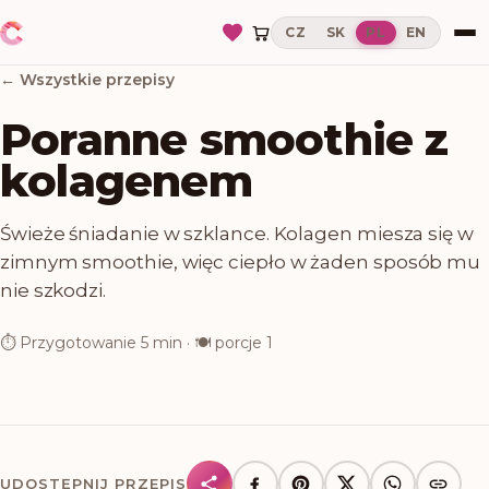
CZ
SK
PL
EN
← Wszystkie przepisy
Poranne smoothie z
kolagenem
Świeże śniadanie w szklance. Kolagen miesza się w
zimnym smoothie, więc ciepło w żaden sposób mu
nie szkodzi.
⏱
Przygotowanie
5 min
· 🍽
porcje
1
UDOSTĘPNIJ PRZEPIS