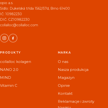
opio a.s.
Sídlo:
Dukelská třída 1562/57d, Brno 61400
IČ: 10982230
DIČ: CZ10982230
collalloc@collalloc.com
PRODUKTY
MARKA
collalloc kolagen
O nas
NANO 2.0
Nasza produkcja
MIND
Magazyn
Vitamin C
Opinie
Kontakt
Reklamacje i zwroty
towaru