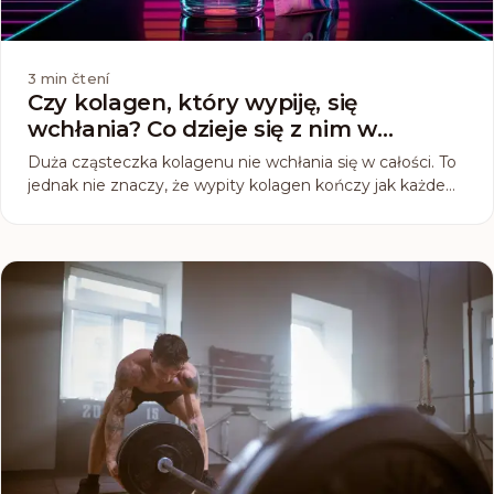
3
min čtení
Czy kolagen, który wypiję, się
wchłania? Co dzieje się z nim w
organizmie
Duża cząsteczka kolagenu nie wchłania się w całości. To
jednak nie znaczy, że wypity kolagen kończy jak każde
inne białko. Oto co o jego wchłanianiu pokazuje badanie
na ludziach, które zmierzyło, co po wypiciu faktycznie
trafia do krwi.