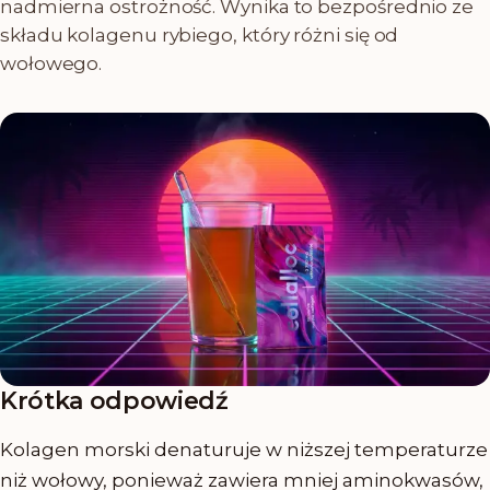
nadmierna ostrożność. Wynika to bezpośrednio ze
składu kolagenu rybiego, który różni się od
wołowego.
Krótka odpowiedź
Kolagen morski denaturuje w niższej temperaturze
niż wołowy, ponieważ zawiera mniej aminokwasów,