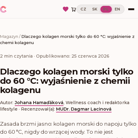
CZ
SK
PL
EN
Magazyn
/
Dlaczego kolagen morski tylko do 60 °C: wyjaśnienie z
chemii kolagenu
2
min czytania
· Opublikowano: 25 czerwca 2026
Dlaczego kolagen morski tylko
do 60 °C: wyjaśnienie z chemii
kolagenu
Autor:
Johana Hamaďáková
,
Wellness coach i redaktorka
lifestyle
·
Recenzował(a):
MUDr. Dagmar Lacinová
Zasada brzmi jasno: kolagen morski do napoju tylko
do 60 °C, nigdy do wrzącej wody. To nie jest