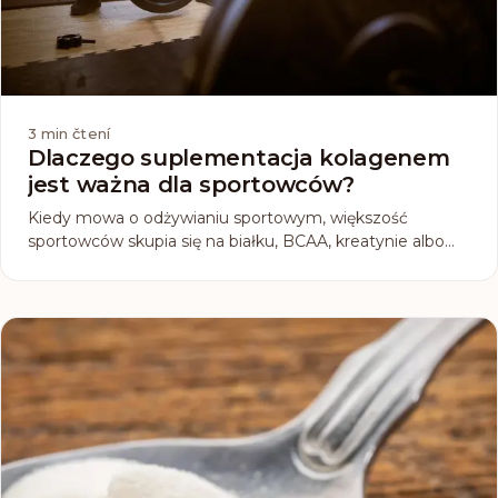
3
min čtení
Dlaczego suplementacja kolagenem
jest ważna dla sportowców?
Kiedy mowa o odżywianiu sportowym, większość
sportowców skupia się na białku, BCAA, kreatynie albo
witaminach. Wielu w ogóle nie pomyśli o kolagenie. Ten
mniej znany, ale bardzo ważny suplement zasługuje na
twoją uwagę. Dlaczego? Bo kolagen nie dotyczy tylko
zdrowej skóry i włosów, lecz przede wszystkim wsparcia
mięśni, stawów i ścięgien, czyli tych części ciała, które
każdy sportowiec obciąża do maksimum.