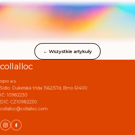
gdzieś coś o nim słyszałaś, bo w ostatnim czasie sporo
się o nim mówi. Czym tak naprawdę jest ten kolagen...
←
Wszystkie artykuły
collalloc
opio a.s.
Sídlo:
Dukelská třída 1562/57d, Brno 61400
IČ: 10982230
DIČ: CZ10982230
collalloc@collalloc.com